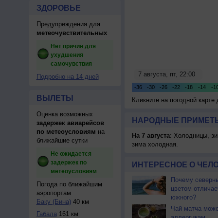
ЗДОРОВЬЕ
Предупреждения для
метеочувствительных
Нет причин для
ухудшения
самочувствия
Подробно на 14 дней
ВЫЛЕТЫ
Кликните на погодной карте
Оценка возможных
НАРОДНЫЕ ПРИМЕТЫ
задержек авиарейсов
по метеоусловиям
на
На 7 августа
: Холодницы, зи
ближайшие сутки
зима холодная.
Не ожидается
задержек по
ИНТЕРЕСНОЕ О ЧЕЛО
метеоусловиям
Почему северны
Погода по ближайшим
цветом отличае
аэропортам
южного?
Баку (Бина)
40 км
Чай матча може
Габала
161 км
аллергикам