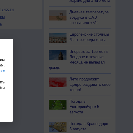
жаркие дни этого лета
льности
Дневная температура
осы
воздуха в ОАЭ
превысила +51°
а
Европейские столицы
бьют рекорды жары
Впервые за 155 лет в
Лондоне в течение
шим
месяца не выпадал
ем.
дождь
ике
Лето продолжит
ить
щедро раздавать своё
ки
тепло!
Погода в
Екатеринбурге 5
августа
Погода в Краснодаре
5 августа