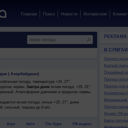
Главная
Поиск
Новости
Интересное
Климат
РЕКЛАМА
В СУМГАИ
Прогноз пого
Краткий прогн
Подробный пр
дня ( Азербайджан)
Прогноз пого
облачная погода, температура +25..27°.
Прогноз для 
еделах нормы.
Завтра днем
ясная погода, +29..31°,
еренный. Атмосферное давление в пределах нормы.
Агропрогноз 
Медицинский 
ожидается ясная погода; ночью +25..27°, днем
Прогноз магн
ый, сильный, порывы до 9 м/с.
Индекс УФ-из
Карты погоды
Агро
Авто
Г/м бури
УФ-индекс
Инфографик