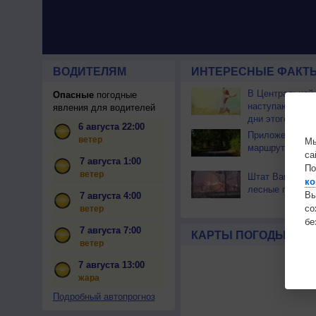
ВОДИТЕЛЯМ
ИНТЕРЕСНЫЕ ФАКТЫ
В Центральной
Опасные
погодные
наступают сам
явления для водителей
дни этого лета
6 августа 22:00
Приложение по
ветер
Мы
маршрут через 
са
7 августа 1:00
По
ветер
Штат Вашингтон
ко
лесные пожары
Вы
7 августа 4:00
с
ветер
бе
7 августа 7:00
КАРТЫ ПОГОДЫ
ветер
7 августа 13:00
жара
Подробный автопрогноз