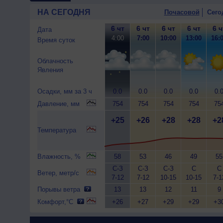
НА СЕГОДНЯ
Почасовой
Сего
6 чт
6 чт
6 чт
6 чт
6 ч
Дата
4:00
7:00
10:00
13:00
16:
Время суток
Облачность
Явления
Осадки, мм за 3 ч
0.0
0.0
0.0
0.0
0.
Давление, мм
754
754
754
754
75
+25
+26
+28
+28
+2
Температура
Влажность, %
58
53
46
49
55
С-З
С-З
С-З
С
С
Ветер, метр/с
7-12
7-12
10-15
10-15
7-1
Порывы ветра
13
13
12
11
9
Комфорт,°C
+26
+27
+29
+29
+3