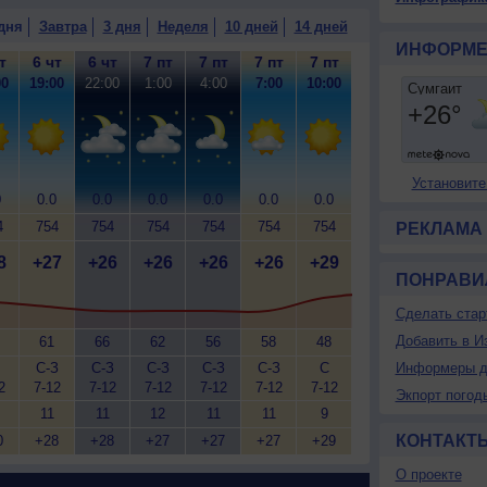
дня
Завтра
3 дня
Неделя
10 дней
14 дней
ИНФОРМЕ
т
6 чт
6 чт
7 пт
7 пт
7 пт
7 пт
00
19:00
22:00
1:00
4:00
7:00
10:00
Установите
0
0.0
0.0
0.0
0.0
0.0
0.0
4
754
754
754
754
754
754
РЕКЛАМА
8
+27
+26
+26
+26
+26
+29
ПОНРАВИ
Сделать стар
Добавить в И
61
66
62
56
58
48
С-З
С-З
С-З
С-З
С-З
С
Информеры д
2
7-12
7-12
7-12
7-12
7-12
7-12
Экпорт погод
11
11
12
11
11
9
КОНТАКТ
0
+28
+28
+27
+27
+27
+29
О проекте