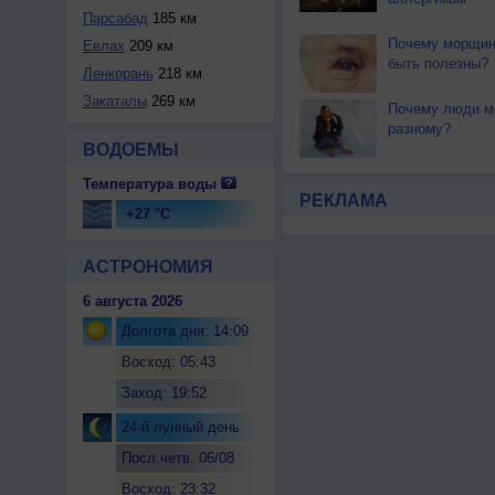
Парсабад
185 км
Почему морщин
Евлах
209 км
быть полезны?
Ленкорань
218 км
Закаталы
269 км
Почему люди мё
разному?
ВОДОЕМЫ
Температура воды
РЕКЛАМА
+27 °C
АСТРОНОМИЯ
6 августа 2026
Долгота дня: 14:09
Восход: 05:43
Заход: 19:52
24-й лунный день
Посл.четв. 06/08
Восход: 23:32