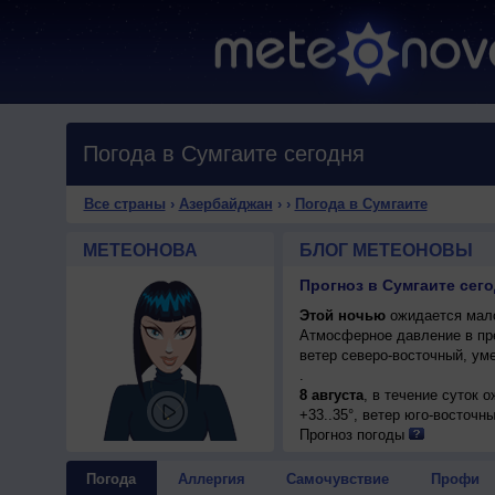
Погода в Сумгаите сегодня
Все страны
›
Азербайджан
›
›
Погода в Сумгаите
МЕТЕОНОВА
БЛОГ МЕТЕОНОВЫ
Прогноз в Сумгаите сего
Этой ночью
ожидается мало
Атмосферное давление в пр
ветер северо-восточный, ум
.
8 августа
, в течение суток 
+33..35°, ветер юго-восточн
Прогноз погоды
Погода
Аллергия
Самочувствие
Профи