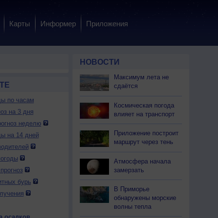
Карты
Информер
Приложения
НОВОСТИ
Максимум лета не
ТЕ
сдаётся
ды по часам
Космическая погода
оз на 3 дня
влияет на транспорт
огноз неделю
Приложение построит
ды на 14 дней
маршрут через тень
водителей
погоды
Атмосфера начала
замерзать
прогноз
итных бурь
В Приморье
лучения
обнаружены морские
волны тепла
а осадков