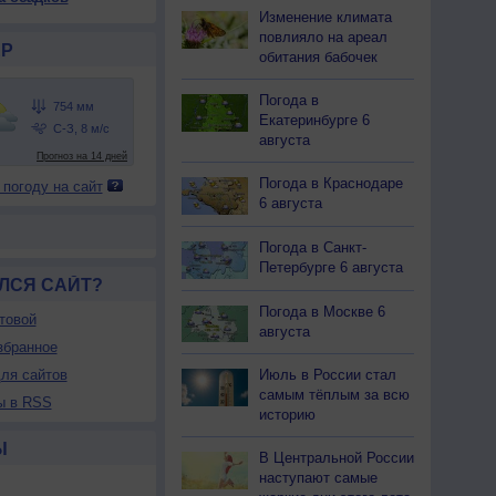
Изменение климата
повлияло на ареал
Р
обитания бабочек
Погода в
Екатеринбурге 6
августа
Погода в Краснодаре
 погоду на сайт
6 августа
Погода в Санкт-
Петербурге 6 августа
ЛСЯ САЙТ?
Погода в Москве 6
товой
августа
збранное
ля сайтов
Июль в России стал
самым тёплым за всю
ы в RSS
историю
Ы
В Центральной России
наступают самые