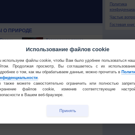
Политика
конфиденциа
Частые вопр
Гостевая книг
 О ПРИРОДЕ
 России
Космическая погода
ые жаркие
влияет на транспорт
Использование файлов cookie
строит
В Приморье обнаружены
 используем файлы cookie, чтобы Вам было удобнее пользоваться на
тень
морские волны тепла
йтом. Продолжая просмотр, Вы соглашаетесь с их использовани
дробнее о том, как мы обрабатываем данные, можно прочитать в
Полит
 охватили
нфиденциальности
.
 также можете самостоятельно ограничить или полностью запрет
охранение файлов cookie, изменив соответствующие настрой
зопасности в Вашем веб-браузере.
Температура
Облачность
Осадки
Принять