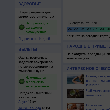
ЗДОРОВЬЕ
Предупреждения для
метеочувствительных
Нет причин для
ухудшения
самочувствия
Кликните на погодной карте
Подробно на 14 дней
НАРОДНЫЕ ПРИМЕТЫ
ВЫЛЕТЫ
На 7 августа
: Холодницы, зи
Оценка возможных
зима холодная.
задержек авиарейсов
по метеоусловиям
на
ИНТЕРЕСНОЕ О ЧЕЛО
ближайшие сутки
Почему северны
Не ожидается
цветом отличае
задержек по
южного?
метеоусловиям
Чай матча може
Погода по ближайшим
аллергикам
аэропортам
Ацуги
17 км
Опасна ли
Токио / Ханеда
18 км
микроволновка