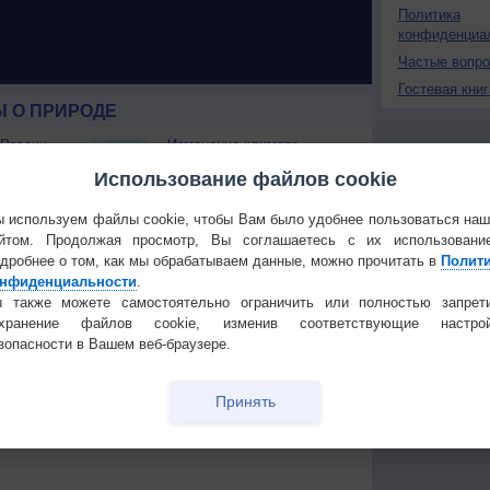
Политика
конфиденциа
Частые вопр
Гостевая книг
 О ПРИРОДЕ
 России
Изменение климата
ые жаркие
России происходит очень
Использование файлов cookie
быстро
Штат Вашингтон охватили
 используем файлы cookie, чтобы Вам было удобнее пользоваться на
лесные пожары
йтом. Продолжая просмотр, Вы соглашаетесь с их использовани
 приведёт
дробнее о том, как мы обрабатываем данные, можно прочитать в
Полит
нфиденциальности
.
Температура
Облачность
Осадки
 также можете самостоятельно ограничить или полностью запрет
охранение файлов cookie, изменив соответствующие настрой
зопасности в Вашем веб-браузере.
Принять