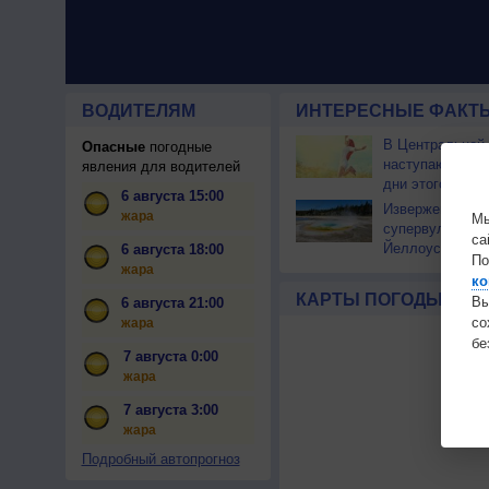
ВОДИТЕЛЯМ
ИНТЕРЕСНЫЕ ФАКТЫ
В Центральной
Опасные
погодные
наступают сам
явления для водителей
дни этого лета
6 августа 15:00
Извержение
жара
Мы
супервулкана
са
Йеллоустоун не
6 августа 18:00
По
к уничтожению
жара
ко
цивилизации
КАРТЫ ПОГОДЫ
Вы
6 августа 21:00
с
жара
бе
7 августа 0:00
жара
7 августа 3:00
жара
Подробный автопрогноз