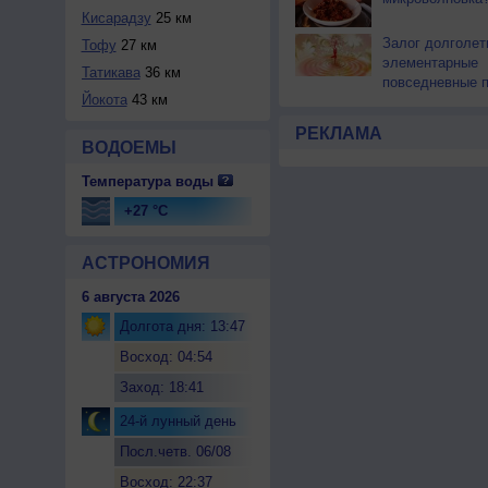
Кисарадзу
25 км
Залог долголе
Тофу
27 км
элементарные
Татикава
36 км
повседневные 
Йокота
43 км
РЕКЛАМА
ВОДОЕМЫ
Температура воды
+27 °C
АСТРОНОМИЯ
6 августа 2026
Долгота дня: 13:47
Восход: 04:54
Заход: 18:41
24-й лунный день
Посл.четв. 06/08
Восход: 22:37