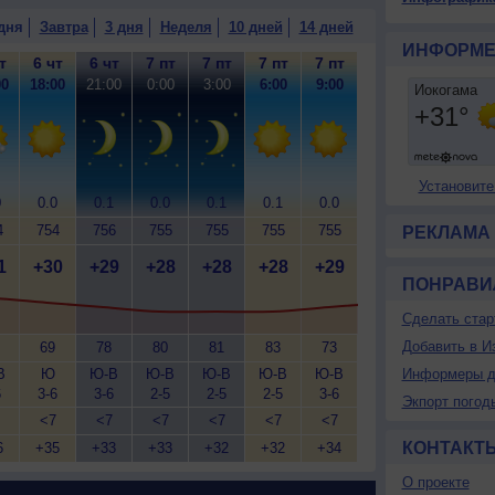
дня
Завтра
3 дня
Неделя
10 дней
14 дней
ИНФОРМЕ
т
6 чт
6 чт
7 пт
7 пт
7 пт
7 пт
00
18:00
21:00
0:00
3:00
6:00
9:00
Установите
0
0.0
0.1
0.0
0.1
0.1
0.0
4
754
756
755
755
755
755
РЕКЛАМА
1
+30
+29
+28
+28
+28
+29
ПОНРАВИ
Сделать стар
Добавить в И
69
78
80
81
83
73
В
Ю
Ю-В
Ю-В
Ю-В
Ю-В
Ю-В
Информеры д
6
3-6
3-6
2-5
2-5
2-5
3-6
Экпорт погод
<7
<7
<7
<7
<7
<7
КОНТАКТ
6
+35
+33
+33
+32
+32
+34
О проекте