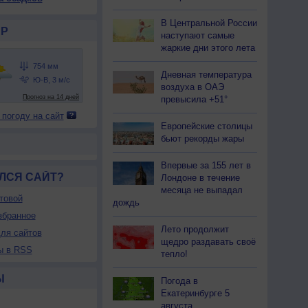
В Центральной России
Р
наступают самые
жаркие дни этого лета
Дневная температура
воздуха в ОАЭ
превысила +51°
 погоду на сайт
Европейские столицы
бьют рекорды жары
Впервые за 155 лет в
ЛСЯ САЙТ?
Лондоне в течение
месяца не выпадал
товой
дождь
збранное
Лето продолжит
ля сайтов
щедро раздавать своё
ы в RSS
тепло!
Ы
Погода в
Екатеринбурге 5
августа