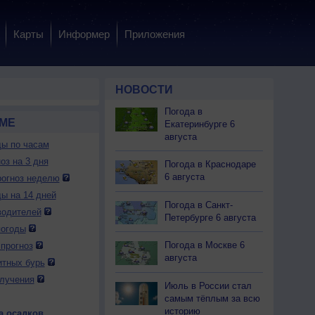
Карты
Информер
Приложения
НОВОСТИ
Погода в
АМЕ
Екатеринбурге 6
августа
ды по часам
оз на 3 дня
Погода в Краснодаре
6 августа
огноз неделю
ды на 14 дней
Погода в Санкт-
водителей
Петербурге 6 августа
погоды
Погода в Москве 6
прогноз
августа
итных бурь
лучения
Июль в России стал
самым тёплым за всю
историю
а осадков