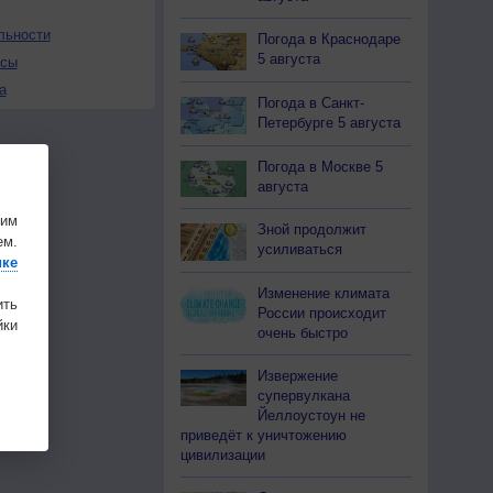
льности
Погода в Краснодаре
5 августа
осы
а
Погода в Санкт-
Петербурге 5 августа
Погода в Москве 5
августа
шим
Зной продолжит
ем.
усиливаться
ике
Изменение климата
ить
России происходит
ки
очень быстро
Извержение
супервулкана
Йеллоустоун не
приведёт к уничтожению
цивилизации