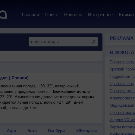
Главная
Поиск
Новости
Интересное
Климат
РЕКЛАМА
В ИОКОГ
Прогноз пого
Краткий прогн
Подробный пр
дня ( Япония)
Прогноз пого
ооблачная погода, +30..32°, ветер южный,
Прогноз для 
вление в пределах нормы. .
Ближайшей ночью
+27..29°. Атмосферное давление в пределах нормы.
Агропрогноз 
ожидается ясная погода; ночью +27..29°, днем
Медицинский 
ный, порывы до 7 м/с.
Прогноз магн
Индекс УФ-из
Карты погоды
Агро
Авто
Г/м бури
УФ-индекс
Инфографик