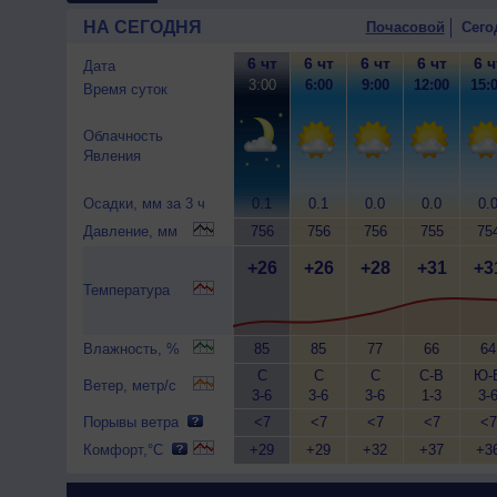
НА СЕГОДНЯ
Почасовой
Сего
6 чт
6 чт
6 чт
6 чт
6 ч
Дата
3:00
6:00
9:00
12:00
15:
Время суток
Облачность
Явления
Осадки, мм за 3 ч
0.1
0.1
0.0
0.0
0.
Давление, мм
756
756
756
755
75
+26
+26
+28
+31
+3
Температура
Влажность, %
85
85
77
66
64
С
С
С
С-В
Ю-
Ветер, метр/с
3-6
3-6
3-6
1-3
3-
Порывы ветра
<7
<7
<7
<7
<7
Комфорт,°C
+29
+29
+32
+37
+3