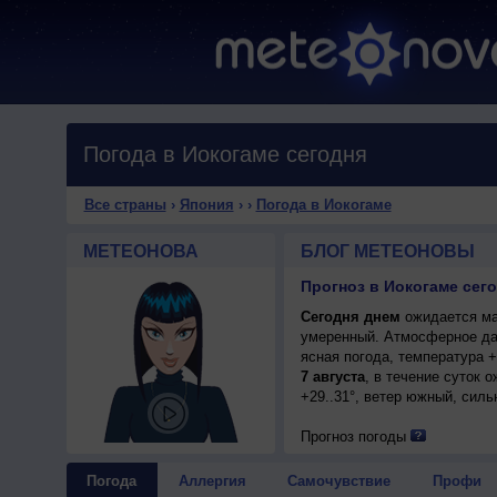
Погода в Иокогаме сегодня
Все страны
›
Япония
›
›
Погода в Иокогаме
МЕТЕОНОВА
БЛОГ МЕТЕОНОВЫ
Прогноз в Иокогаме сего
Сегодня днем
ожидается мал
умеренный. Атмосферное да
ясная погода, температура 
7 августа
, в течение суток 
+29..31°, ветер южный, силь
Прогноз погоды
Погода
Аллергия
Самочувствие
Профи