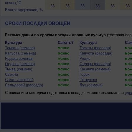
почвы,°C
33
33
33
33
33
33
Влагосодержание, %
СРОКИ ПОСАДКИ ОВОЩЕЙ
Рекомендации по срокам посадки овощных культур
(тестовая вер
Культура
Сажать?
Культура
Саж
Томаты (семена)
Томаты (рассада)
можно
мож
Капуста (семена)
Капуста (рассада)
можно
мож
Редька зеленая
Редис
можно
мож
Огурцы (семена)
Огурцы (рассада)
можно
мож
Тыква (семена)
Кабачки (семена)
можно
мож
Свекла
Горох
можно
мож
Салат листовой
Петрушка
можно
мож
Сельдерей (рассада)
Лук (семена)
можно
мож
С описанием методики подготовки к посадке можно ознакомиться
зде