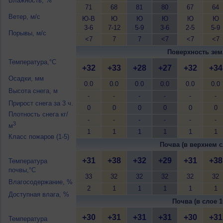
Влажность, %
71
68
81
80
67
64
Ветер, м/с
Ю-В
Ю
Ю
Ю
Ю
Ю
3-6
7-12
5-9
3-6
2-5
5-9
Порывы, м/с
<7
7
7
<7
<7
<7
Поверхность зем
Температура,°C
+32
+33
+28
+27
+32
+34
Осадки, мм
0.0
0.0
0.0
0.0
0.0
0.0
Высота снега, м
-
-
-
-
-
-
Прирост снега за 3 ч.
0
0
0
0
0
0
Плотность снега кг/
-
-
-
-
-
-
3
м
1
1
1
1
1
1
Класс пожаров (1-5)
Почва (в верхнем с
+31
+38
+32
+29
+31
+38
Температура
почвы,°C
33
32
32
32
32
32
Влагосодержание, %
2
1
1
1
1
1
Доступная влага, %
Почва (в слое 1
+30
+31
+31
+31
+30
+31
Температура