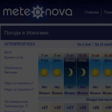
Главная
Пои
Погода в Иокогаме
АГРОПРОГНОЗ
На 3 дня
На 14 дней
Дата
7 пт
7 пт
7 пт
8 сб
8 сб
8 сб
Время суток
Утро
День
Вечер
Ночь
Утро
Ден
Облачность
Явления
Надо ли поливать?
Нет
Нет
Нет
Нет
Нет
Нет
Надо ли укрывать?
Можно
Можно
Можно
Можно
Можно
Можн
Воздух (на выс
Экстремальная
Температура,°C
+27
+30
+27
+26
+26
+30