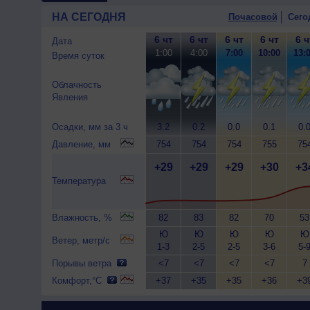
НА СЕГОДНЯ
Почасовой
Сего
6 чт
6 чт
6 чт
6 чт
6 ч
Дата
1:00
4:00
7:00
10:00
13:
Время суток
Облачность
Явления
Осадки, мм за 3 ч
3.2
0.2
0.0
0.1
0.
Давление, мм
754
754
754
755
75
+29
+29
+29
+30
+3
Температура
Влажность, %
82
83
82
70
53
Ю
Ю
Ю
Ю
Ю
Ветер, метр/с
1-3
2-5
2-5
3-6
5-
Порывы ветра
<7
<7
<7
<7
7
Комфорт,°C
+37
+35
+35
+36
+3