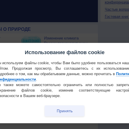
конфиденциа
Частые вопр
Гостевая книг
 О ПРИРОДЕ
т
Изменение климата
России происходит очень
быстро
Использование файлов cookie
Штат Вашингтон охватили
лесные пожары
 используем файлы cookie, чтобы Вам было удобнее пользоваться на
 приведёт
йтом. Продолжая просмотр, Вы соглашаетесь с их использовани
дробнее о том, как мы обрабатываем данные, можно прочитать в
Полит
Температура
Облачность
Осадки
нфиденциальности
.
 также можете самостоятельно ограничить или полностью запрет
охранение файлов cookie, изменив соответствующие настрой
зопасности в Вашем веб-браузере.
Принять