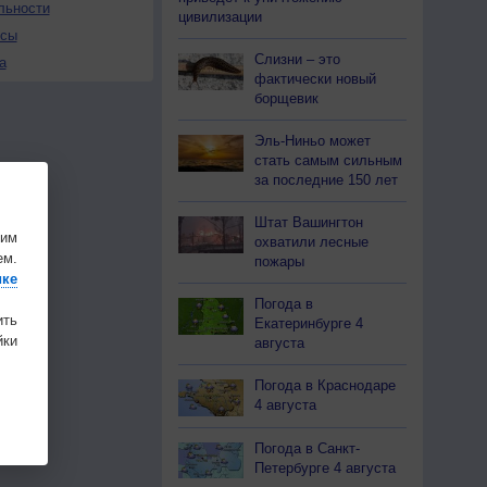
льности
цивилизации
осы
Слизни – это
а
фактически новый
борщевик
Эль-Ниньо может
стать самым сильным
за последние 150 лет
Штат Вашингтон
шим
охватили лесные
ем.
пожары
ике
Погода в
ить
Екатеринбурге 4
ки
августа
Погода в Краснодаре
4 августа
Погода в Санкт-
Петербурге 4 августа