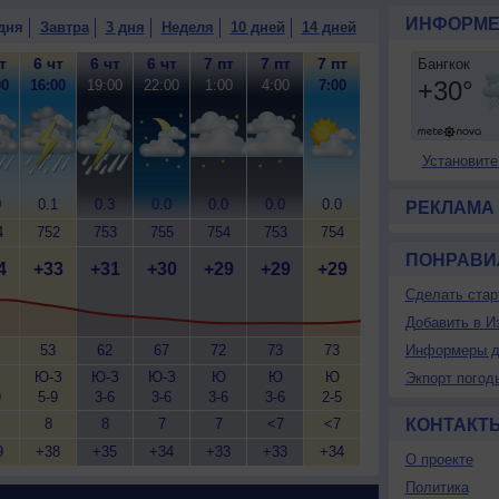
ИНФОРМЕ
дня
Завтра
3 дня
Неделя
10 дней
14 дней
т
6 чт
6 чт
6 чт
7 пт
7 пт
7 пт
00
16:00
19:00
22:00
1:00
4:00
7:00
Установите
0
0.1
0.3
0.0
0.0
0.0
0.0
РЕКЛАМА
4
752
753
755
754
753
754
ПОНРАВИ
4
+33
+31
+30
+29
+29
+29
Сделать стар
Добавить в И
53
62
67
72
73
73
Информеры д
Ю-З
Ю-З
Ю-З
Ю
Ю
Ю
Экпорт погод
9
5-9
3-6
3-6
3-6
3-6
2-5
8
8
7
7
<7
<7
КОНТАКТ
9
+38
+35
+34
+33
+33
+34
О проекте
Политика