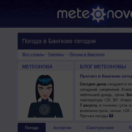
Погода в Бангкоке сегодня
Все страны
›
Таиланд
›
›
Погода в Бангкоке
МЕТЕОНОВА
БЛОГ МЕТЕОНОВЫ
Прогноз в Бангкоке сего
Сегодня днем
ожидается пер
западный, умеренный. Атмос
небольшой дождь, гроза.
Бл
температура +28..30°. Атмо
7 августа
, в течение суток 
возможна гроза; ночью +28..
Прогноз погоды
Погода
Аллергия
Самочувствие
П