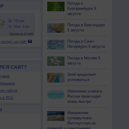
Погода в
Р
Екатеринбурге 5
августа
Погода в Краснодаре
5 августа
Погода в Санкт-
 погоду на сайт
Петербурге 5 августа
Погода в Москве 5
августа
ЛСЯ САЙТ?
Зной продолжит
товой
усиливаться
збранное
ля сайтов
Изменение климата
России происходит
ы в RSS
очень быстро
Ы
Извержение
супервулкана
Йеллоустоун не
приведёт к уничтожению