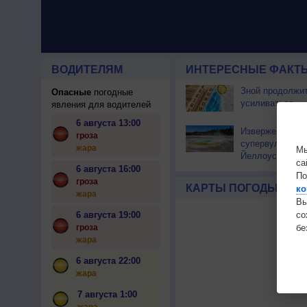
ВОДИТЕЛЯМ
ИНТЕРЕСНЫЕ ФАКТЫ
Зной продолжи
Опасные
погодные
усиливаться
явления для водителей
6 августа 13:00
Извержение
гроза
супервулкана
жара
Мы
Йеллоустоун не
са
к уничтожению
6 августа 16:00
По
цивилизации
гроза
КАРТЫ ПОГОДЫ
ко
жара
Вы
с
6 августа 19:00
бе
гроза
жара
6 августа 22:00
жара
7 августа 1:00