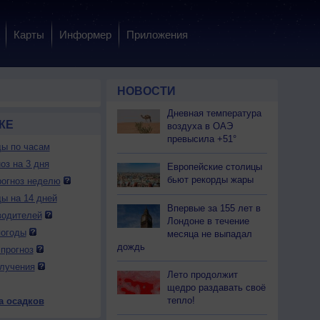
Карты
Информер
Приложения
НОВОСТИ
Дневная температура
КЕ
воздуха в ОАЭ
превысила +51°
ды по часам
оз на 3 дня
Европейские столицы
бьют рекорды жары
огноз неделю
ды на 14 дней
Впервые за 155 лет в
водителей
Лондоне в течение
погоды
месяца не выпадал
дождь
прогноз
лучения
Лето продолжит
щедро раздавать своё
тепло!
а осадков