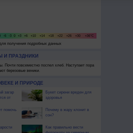
 для получения подробных данных
 И ПРАЗДНИКИ
ы. Почти повсеместно поспел хлеб. Наступает пора
ают березовые веники.
ВЕКЕ И ПРИРОДЕ
й загар
Букет сирени вреден для
тся от
здоровья
т помочь
Почему в жару клонит в
сон?
тарости
Как правильно вести
фотоохоту за северным