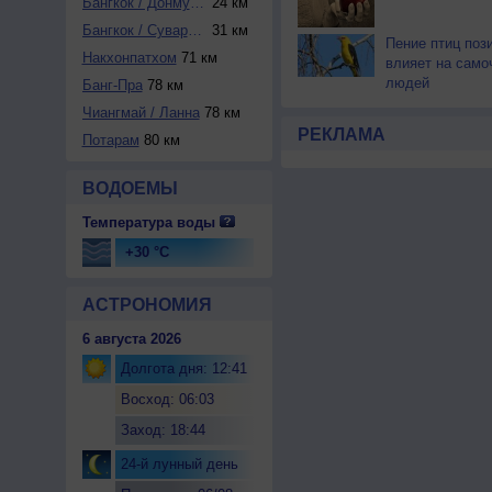
Бангкок / Донмуан...
24 км
Бангкок / Суварна...
31 км
Пение птиц поз
Накхонпатхом
71 км
влияет на само
людей
Банг-Пра
78 км
Чиангмай / Ланна
78 км
РЕКЛАМА
Потарам
80 км
ВОДОЕМЫ
Температура воды
+30 °C
АСТРОНОМИЯ
6 августа 2026
Долгота дня: 12:41
Восход: 06:03
Заход: 18:44
24-й лунный день