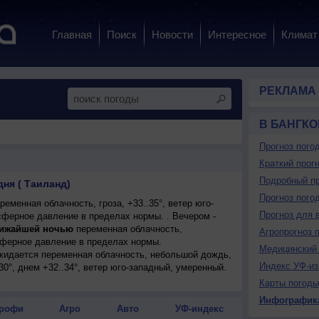
Главная
Поиск
Новости
Интересное
Климат
РЕКЛАМА
В БАНГКО
Прогноз пого
Краткий прогн
Подробный пр
дня ( Таиланд)
Прогноз пого
еменная облачность, гроза, +33..35°, ветер юго-
Прогноз для 
ферное давление в пределах нормы. . Вечером -
ижайшей ночью
переменная облачность,
Агропрогноз 
сферное давление в пределах нормы.
Медицинский 
ожидается переменная облачность, небольшой дождь,
Индекс УФ-из
30°, днем +32..34°, ветер юго-западный, умеренный.
Карты погоды
Инфографик
рофи
Агро
Авто
УФ-индекс