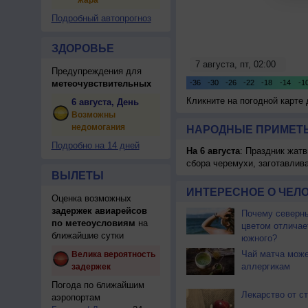
жара
Подробный автопрогноз
ЗДОРОВЬЕ
Предупреждения для
метеочувствительных
Кликните на погодной карте
6 августа, День
Возможны
недомогания
НАРОДНЫЕ ПРИМЕТЫ
Подробно на 14 дней
На 6 августа
: Праздник жатв
сбора черемухи, заготавлив
ВЫЛЕТЫ
ИНТЕРЕСНОЕ О ЧЕЛО
Оценка возможных
задержек авиарейсов
Почему северны
по метеоусловиям
на
цветом отличае
ближайшие сутки
южного?
Чай матча може
Велика вероятность
аллергикам
задержек
Погода по ближайшим
Лекарство от с
аэропортам