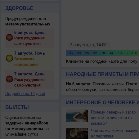
ЗДОРОВЬЕ
Предупреждения для
метеочувствительных
6 августа, День
Риск ухудшения
самочувствия
7 августа, Ночь
Возможны
Кликните на погодной карте для пол
недомогания
7 августа, День
НАРОДНЫЕ ПРИМЕТЫ И ПР
Риск ухудшения
На 6 августа
: Праздник жатвы. Почти
самочувствия
сбора черемухи, заготавливают берез
Подробно на 14 дней
ИНТЕРЕСНОЕ О ЧЕЛОВЕКЕ 
ВЫЛЕТЫ
Почему северный загар
Оценка возможных
цветом отличается от
задержек авиарейсов
южного?
по метеоусловиям
на
Чай матча может помочь
ближайшие сутки
аллергикам