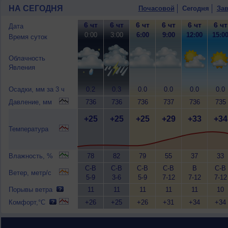
НА СЕГОДНЯ
Почасовой
Сегодня
Зав
6 чт
6 чт
6 чт
6 чт
6 чт
6 чт
Дата
0:00
3:00
6:00
9:00
12:00
15:0
Время суток
Облачность
Явления
Осадки, мм за 3 ч
0.2
0.3
0.0
0.0
0.0
0.0
Давление, мм
736
736
736
737
736
735
+25
+25
+25
+29
+33
+34
Температура
Влажность, %
78
82
79
55
37
33
С-В
С-В
С-В
С-В
В
С-В
Ветер, метр/с
5-9
3-6
5-9
7-12
7-12
7-12
Порывы ветра
11
11
11
11
11
10
Комфорт,°C
+26
+25
+26
+31
+34
+34