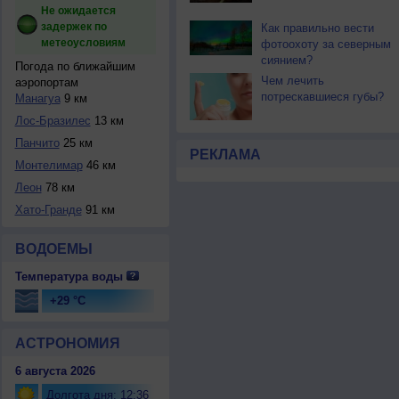
Не ожидается
задержек по
Как правильно вести
метеоусловиям
фотоохоту за северным
сиянием?
Погода по ближайшим
Чем лечить
аэропортам
потрескавшиеся губы?
Манагуа
9 км
Лос-Бразилес
13 км
Панчито
25 км
РЕКЛАМА
Монтелимар
46 км
Леон
78 км
Хато-Гранде
91 км
ВОДОЕМЫ
Температура воды
+29 °C
АСТРОНОМИЯ
6 августа 2026
Долгота дня: 12:36