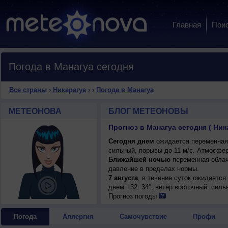
Главная
Пои
Погода в Манагуа сегодня
Все страны
›
Никарагуа
›
›
Погода в Манагуа
МЕТЕОНОВА
БЛОГ МЕТЕОНОВЫ
Прогноз в Манагуа сегодня ( Ник
Сегодня днем
ожидается переменная о
сильный, порывы до 11 м/с. Атмосфер
Ближайшей ночью
переменная облач
давление в пределах нормы.
7 августа
, в течение суток ожидается
днем +32..34°, ветер восточный, силь
Прогноз погоды
Погода
Аллергия
Самочувствие
Профи