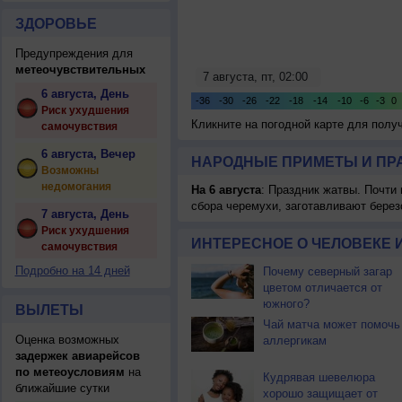
ЗДОРОВЬЕ
Предупреждения для
метеочувствительных
6 августа, День
Риск ухудшения
Кликните на погодной карте для пол
самочувствия
6 августа, Вечер
НАРОДНЫЕ ПРИМЕТЫ И ПР
Возможны
недомогания
На 6 августа
: Праздник жатвы. Почти
сбора черемухи, заготавливают берез
7 августа, День
Риск ухудшения
ИНТЕРЕСНОЕ О ЧЕЛОВЕКЕ 
самочувствия
Подробно на 14 дней
Почему северный загар
цветом отличается от
южного?
ВЫЛЕТЫ
Чай матча может помочь
Оценка возможных
аллергикам
задержек авиарейсов
по метеоусловиям
на
Кудрявая шевелюра
ближайшие сутки
хорошо защищает от