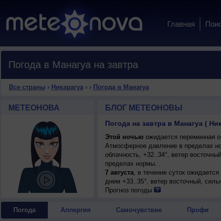
Главная
Пои
Погода в Манагуа на завтра
Все страны
›
Никарагуа
›
›
Погода в Манагуа
МЕТЕОНОВА
БЛОГ МЕТЕОНОВЫ
Погода на завтра в Манагуа ( Ни
Этой ночью
ожидается переменная об
Атмосферное давление в пределах н
облачность, +32..34°, ветер восточн
пределах нормы. .
7 августа
, в течение суток ожидается
днем +33..35°, ветер восточный, силь
Прогноз погоды
Погода
Аллергия
Самочувствие
Профи