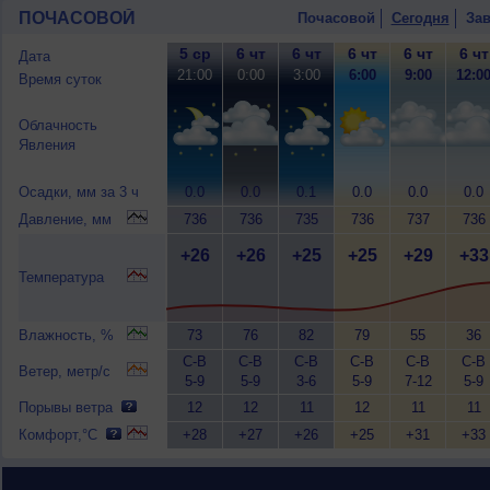
ПОЧАСОВОЙ
Почасовой
Сегодня
Зав
5 ср
6 чт
6 чт
6 чт
6 чт
6 чт
Дата
21:00
0:00
3:00
6:00
9:00
12:0
Время суток
Облачность
Явления
Осадки, мм за 3 ч
0.0
0.0
0.1
0.0
0.0
0.0
Давление, мм
736
736
735
736
737
736
+26
+26
+25
+25
+29
+33
Температура
Влажность, %
73
76
82
79
55
36
С-В
С-В
С-В
С-В
С-В
С-В
Ветер, метр/с
5-9
5-9
3-6
5-9
7-12
5-9
Порывы ветра
12
12
11
12
11
11
Комфорт,°C
+28
+27
+26
+25
+31
+33