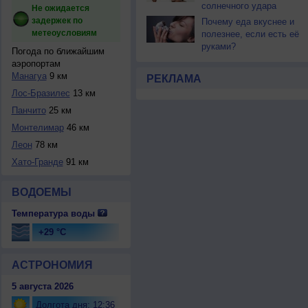
солнечного удара
Не ожидается
задержек по
Почему еда вкуснее и
метеоусловиям
полезнее, если есть её
руками?
Погода по ближайшим
аэропортам
Манагуа
9 км
РЕКЛАМА
Лос-Бразилес
13 км
Панчито
25 км
Монтелимар
46 км
Леон
78 км
Хато-Гранде
91 км
ВОДОЕМЫ
Температура воды
+29 °C
АСТРОНОМИЯ
5 августа 2026
Долгота дня: 12:36