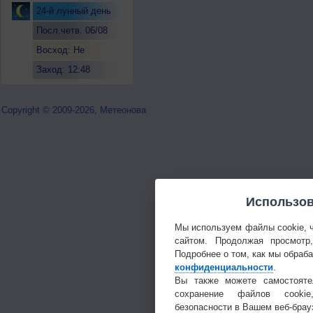
24-й лунный день
Посл.четв. 06/08
Восход: Не
восходит
Заход: 12:48
Copyright © 2009-2026, Метеонова
Использов
Мы используем файлы cookie, 
сайтом. Продолжая просмотр
Подробнее о том, как мы обраб
конфиденциальности
.
Вы также можете самостояте
сохранение файлов cookie
безопасности в Вашем веб-брау