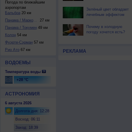
Погода по ближайшим
аэропортам
Зелёный цвет обладает
Бальбоа
20 км
лечебным эффектом
Панама / Маркос А...
27 км
Почему в холодную
Панама / Токумен
49 км
погоду хочется есть?
Колон
54 км
Фуэрте-Сэрман
57 км
Рио Ато
67 км
РЕКЛАМА
ВОДОЕМЫ
Температура воды
+28 °C
АСТРОНОМИЯ
6 августа 2026
Долгота дня: 12:28
Восход: 06:11
Заход: 18:39