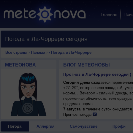
Главная
Пои
Погода в Ла-Чоррере сегодня
Все страны
›
Панама
›
›
Погода в Ла-Чоррере
МЕТЕОНОВА
БЛОГ МЕТЕОНОВЫ
Прогноз в Ла-Чоррере сегодня (
Сегодня днем
ожидается переменная 
+27..29°, ветер северо-западный, ум
нормы. . Вечером - сильный дождь, в
переменная облачность, температура 
пределах нормы.
7 августа
, в течение суток ожидается
днем +30..32°, ветер северо-западный
Прогноз погоды
Погода
Аллергия
Самочувствие
Профи