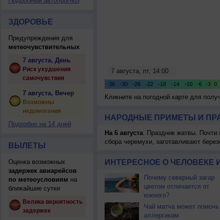
Подробный автопрогноз
ЗДОРОВЬЕ
Предупреждения для
метеочувствительных
7 августа, День
Риск ухудшения
самочувствия
7 августа, Вечер
Кликните на погодной карте для пол
Возможны
недомогания
НАРОДНЫЕ ПРИМЕТЫ И ПР
Подробно на 14 дней
На 6 августа
: Праздник жатвы. Почти
сбора черемухи, заготавливают берез
ВЫЛЕТЫ
Оценка возможных
ИНТЕРЕСНОЕ О ЧЕЛОВЕКЕ 
задержек авиарейсов
Почему северный загар
по метеоусловиям
на
цветом отличается от
ближайшие сутки
южного?
Велика вероятность
Чай матча может помочь
задержек
аллергикам