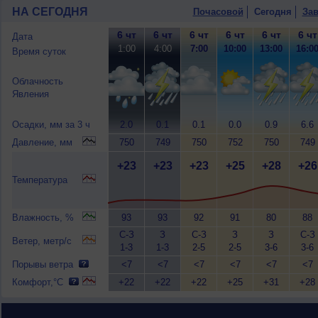
НА СЕГОДНЯ
Почасовой
Сегодня
Зав
6 чт
6 чт
6 чт
6 чт
6 чт
6 чт
Дата
1:00
4:00
7:00
10:00
13:00
16:0
Время суток
Облачность
Явления
Осадки, мм за 3 ч
2.0
0.1
0.1
0.0
0.9
6.6
Давление, мм
750
749
750
752
750
749
+23
+23
+23
+25
+28
+26
Температура
Влажность, %
93
93
92
91
80
88
С-З
З
С-З
З
З
С-З
Ветер, метр/с
1-3
1-3
2-5
2-5
3-6
3-6
Порывы ветра
<7
<7
<7
<7
<7
<7
Комфорт,°C
+22
+22
+22
+25
+31
+28