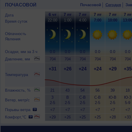
ПОЧАСОВОЙ
Почасовой
Сегодня
Зав
6 чт
7 пт
7 пт
7 пт
7 пт
7 пт
Дата
22:00
1:00
4:00
7:00
10:00
13:0
Время суток
Облачность
Явления
Осадки, мм за 3 ч
0.0
0.0
0.0
0.0
0.0
0.0
Давление, мм
704
704
704
704
704
704
+31
+26
+24
+24
+29
+35
Температура
Влажность, %
21
43
54
56
39
18
З
В
С-В
С-В
Ю-В
Ю-З
Ветер, метр/с
2-5
2-5
2-5
2-5
2-5
5-9
Порывы ветра
<7
<7
<7
<7
<7
<7
Комфорт,°C
+29
+26
+25
+25
+28
+33