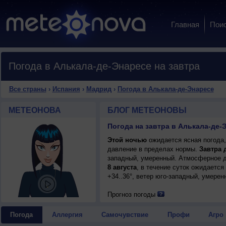
Главная
Пои
Погода в Алькала-де-Энаресе на завтра
Все страны
›
Испания
›
Мадрид
›
Погода в Алькала-де-Энаресе
МЕТЕОНОВА
БЛОГ МЕТЕОНОВЫ
Погода на завтра в Алькала-де-
Этой ночью
ожидается ясная погода,
давление в пределах нормы.
Завтра 
западный, умеренный. Атмосферное д
8 августа
, в течение суток ожидается
+34..36°, ветер юго-западный, умерен
Прогноз погоды
Погода
Аллергия
Самочувствие
Профи
Агро