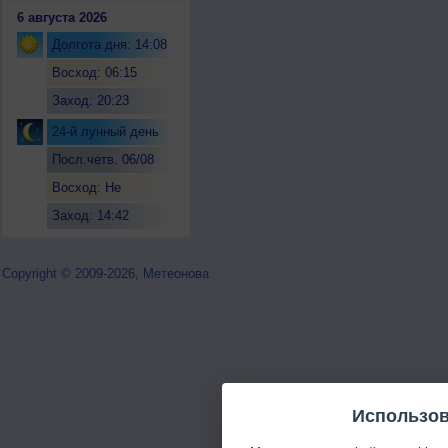
6 августа 2026
Долгота дня: 14:08
Восход: 06:15
Заход: 20:23
24-й лунный день
Посл.четв. 06/08
Восход: Не
восходит
Заход: 14:42
Copyright © 2009-2026, Метеонова
Использов