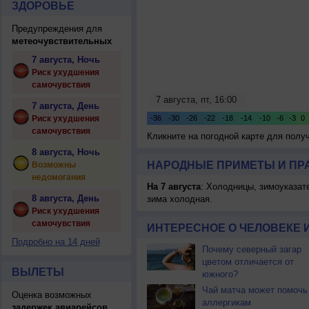
ЗДОРОВЬЕ
Предупреждения для
метеочувствительных
7 августа, Ночь
Риск ухудшения
самочувствия
7 августа, День
Риск ухудшения
самочувствия
Кликните на погодной карте для пол
8 августа, Ночь
НАРОДНЫЕ ПРИМЕТЫ И ПР
Возможны
недомогания
На 7 августа
: Холодницы, зимоуказат
8 августа, День
зима холодная.
Риск ухудшения
самочувствия
ИНТЕРЕСНОЕ О ЧЕЛОВЕКЕ 
Подробно на 14 дней
Почему северный загар
цветом отличается от
ВЫЛЕТЫ
южного?
Чай матча может помочь
Оценка возможных
аллергикам
задержек авиарейсов