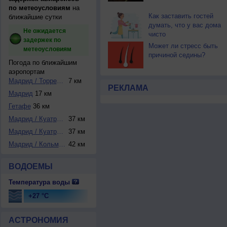
по метеоусловиям
на
Как заставить гостей
ближайшие сутки
думать, что у вас дома
Не ожидается
чисто
задержек по
Может ли стресс быть
метеоусловиям
причиной седины?
Погода по ближайшим
аэропортам
Мадрид / Торрехон
7 км
РЕКЛАМА
Мадрид
17 км
Гетафе
36 км
Мадрид / Куатро-В...
37 км
Мадрид / Куатро-В...
37 км
Мадрид / Кольмена...
42 км
ВОДОЕМЫ
Температура воды
+27 °C
АСТРОНОМИЯ