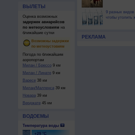
ВЫЛЕТЫ
9 разных видов
Оценка возможных
чтобы утолить 
задержек авиарейсов
по метеоусловиям
на
ближайшие сутки
РЕКЛАМА
Возможны задержки
по метеоустовиям
Погода по ближайшим
аэропортам
Милан / Брессо
9 км
Милан / Линате
9 км
Варесе
38 км
Милан/Малпенса
39 км
Новара
39 км
Верджате
45 км
ВОДОЕМЫ
Температура воды
+29 °C