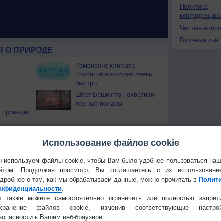
Политика
конфиденциа
Частые вопр
Гостевая книг
 О ПРИРОДЕ
т
Изменение климата
России происходит очень
быстро
Штат Вашингтон охватили
лесные пожары
 приведёт
Температура
Облачность
Осадки
Использование файлов cookie
 используем файлы cookie, чтобы Вам было удобнее пользоваться на
йтом. Продолжая просмотр, Вы соглашаетесь с их использовани
дробнее о том, как мы обрабатываем данные, можно прочитать в
Полит
нфиденциальности
.
 также можете самостоятельно ограничить или полностью запрет
охранение файлов cookie, изменив соответствующие настрой
зопасности в Вашем веб-браузере.