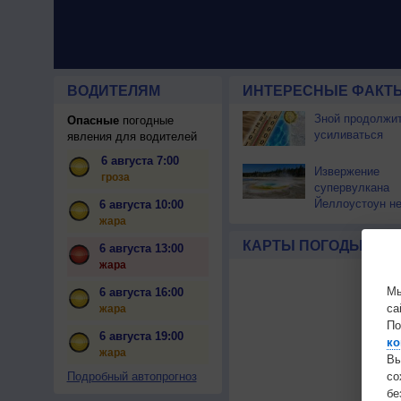
ВОДИТЕЛЯМ
ИНТЕРЕСНЫЕ ФАКТЫ
Зной продолжи
Опасные
погодные
усиливаться
явления для водителей
6 августа 7:00
Извержение
гроза
супервулкана
Йеллоустоун не
6 августа 10:00
к уничтожению
жара
цивилизации
КАРТЫ ПОГОДЫ
6 августа 13:00
жара
Мы
6 августа 16:00
са
жара
По
6 августа 19:00
ко
жара
Вы
с
Подробный автопрогноз
бе