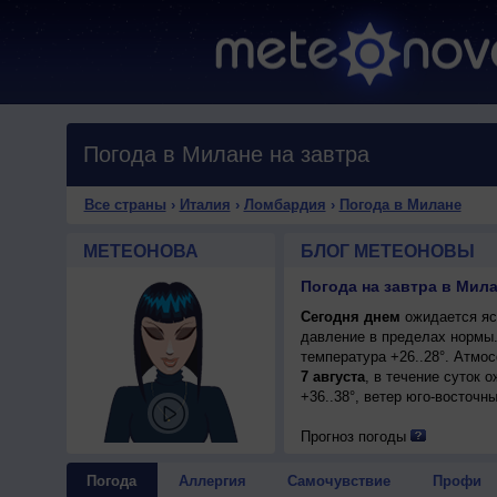
Погода в Милане на завтра
Все страны
›
Италия
›
Ломбардия
›
Погода в Милане
МЕТЕОНОВА
БЛОГ МЕТЕОНОВЫ
Погода на завтра в Мил
Сегодня днем
ожидается ясн
давление в пределах нормы.
температура +26..28°. Атмо
7 августа
, в течение суток 
+36..38°, ветер юго-восточн
Прогноз погоды
Погода
Аллергия
Самочувствие
Профи