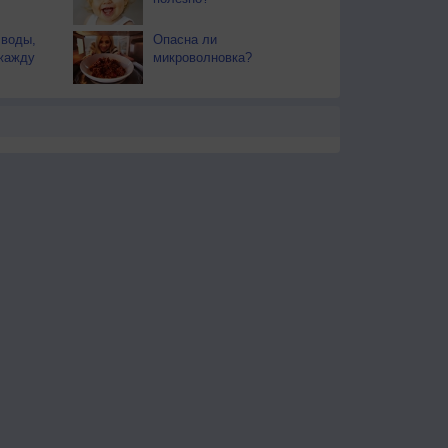
 воды,
Опасна ли
жажду
микроволновка?