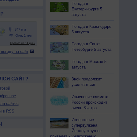
Погода в
Екатеринбурге 5
Р
августа
Погода в Краснодаре
5 августа
Погода в Санкт-
Петербурге 5 августа
 погоду на сайт
Погода в Москве 5
августа
ЛСЯ САЙТ?
Зной продолжит
усиливаться
товой
збранное
Изменение климата
России происходит
ля сайтов
очень быстро
ы в RSS
Извержение
Ы
супервулкана
Йеллоустоун не
приведёт к уничтожению