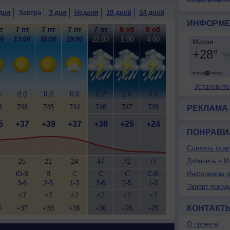
дня
Завтра
3 дня
Неделя
10 дней
14 дней
ИНФОРМЕ
т
7 пт
7 пт
7 пт
7 пт
8 сб
8 сб
00
13:00
16:00
19:00
22:00
1:00
4:00
Установите
0
0.0
0.0
0.0
0.2
1.0
0.6
8
746
745
744
746
747
748
РЕКЛАМА
5
+37
+39
+37
+30
+25
+24
ПОНРАВИ
Сделать стар
Добавить в И
25
21
24
47
72
77
Ю-В
В
С
С
С
С-В
Информеры д
3
3-6
2-5
1-3
3-6
2-5
1-3
Экпорт погод
<7
<7
<7
<7
<7
<7
КОНТАКТ
5
+37
+38
+36
+30
+26
+25
О проекте