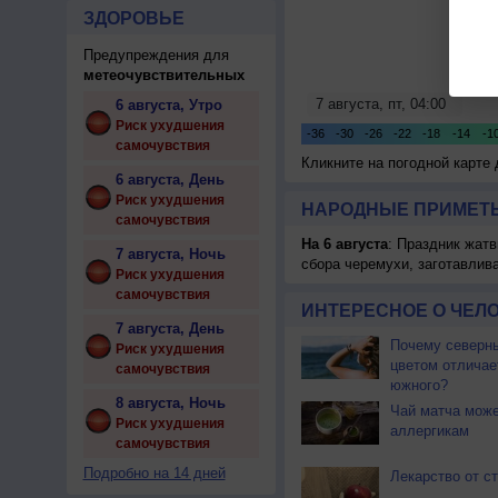
ЗДОРОВЬЕ
Предупреждения для
метеочувствительных
6 августа, Утро
Риск ухудшения
самочувствия
Кликните на погодной карте
6 августа, День
Риск ухудшения
НАРОДНЫЕ ПРИМЕТЫ
самочувствия
На 6 августа
: Праздник жатв
7 августа, Ночь
сбора черемухи, заготавлив
Риск ухудшения
самочувствия
ИНТЕРЕСНОЕ О ЧЕЛО
7 августа, День
Почему северны
Риск ухудшения
цветом отличае
самочувствия
южного?
8 августа, Ночь
Чай матча може
Риск ухудшения
аллергикам
самочувствия
Подробно на 14 дней
Лекарство от с