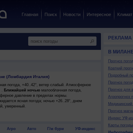
Главная
Поиск
Новости
Интересное
Климат
РЕКЛАМА
В МИЛАН
Прогноз пого
Краткий прогн
Подробный пр
ане (Ломбардия Италия)
Прогноз пого
ая погода, +40..42°, ветер слабый. Атмосферное
Прогноз для 
 .
Ближайшей ночью
малооблачная погода,
сферное давление в пределах нормы.
Агропрогноз 
ожидается ясная погода; ночью +26..28°, днем
Медицинский 
ый, умеренный.
Прогноз магн
Индекс УФ-из
Карты погоды
Агро
Авто
Г/м бури
УФ-индекс
Инфографик