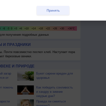
Принять
 для получения подробных данных
 И ПРАЗДНИКИ
ы. Почти повсеместно поспел хлеб. Наступает пора
ают березовые веники.
ВЕКЕ И ПРИРОДЕ
й загар
Букет сирени вреден для
тся от
здоровья
т помочь
Как победить сонливость
и хандру в зимние
хмурые дни?
тарости
Правда ли смеяться
полезно?