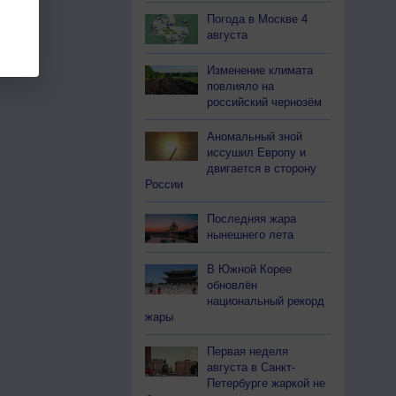
Погода в Москве 4
августа
Изменение климата
повлияло на
российский чернозём
Аномальный зной
иссушил Европу и
двигается в сторону
России
Последняя жара
нынешнего лета
В Южной Корее
обновлён
национальный рекорд
жары
Первая неделя
августа в Санкт-
Петербурге жаркой не