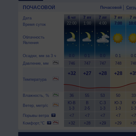
ПОЧАСОВОЙ
Почасовой
Сего
6 чт
7 пт
7 пт
7 пт
7 п
Дата
22:00
1:00
4:00
7:00
10:
Время суток
Облачность
Явления
Осадки, мм за 3 ч
0.0
0.1
0.0
0.1
0.
Давление, мм
746
747
747
748
74
+32
+27
+28
+28
+3
Температура
Влажность, %
36
55
53
50
33
Ю-В
В
С-З
Ю-З
Ю
Ветер, метр/с
1-3
2-5
1-3
1-3
1-
Порывы ветра
<7
<7
<7
<7
<7
Комфорт,°C
+32
+28
+29
+29
+3