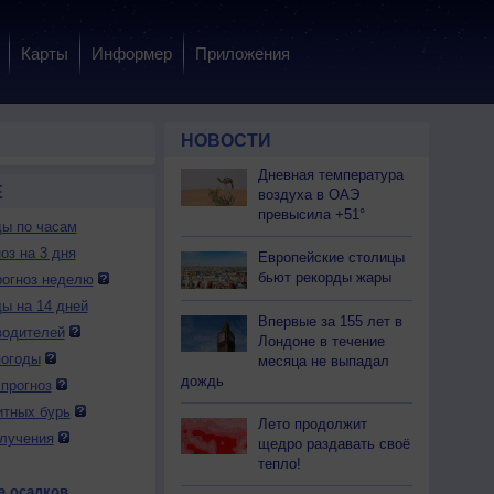
Карты
Информер
Приложения
НОВОСТИ
Дневная температура
Е
воздуха в ОАЭ
превысила +51°
ды по часам
оз на 3 дня
Европейские столицы
бьют рекорды жары
огноз неделю
ды на 14 дней
Впервые за 155 лет в
водителей
Лондоне в течение
погоды
месяца не выпадал
дождь
прогноз
итных бурь
Лето продолжит
лучения
щедро раздавать своё
тепло!
а осадков