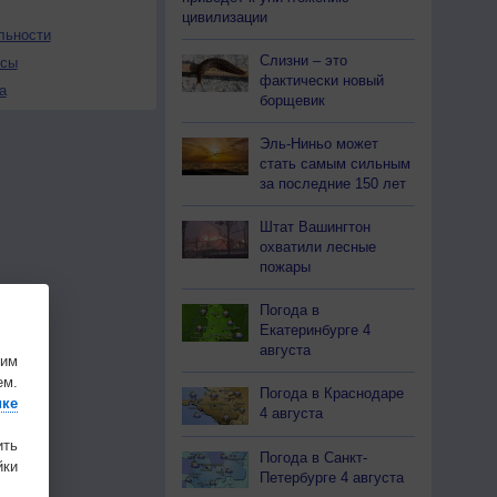
цивилизации
льности
Слизни – это
осы
фактически новый
а
борщевик
Эль-Ниньо может
стать самым сильным
за последние 150 лет
Штат Вашингтон
охватили лесные
пожары
Погода в
Екатеринбурге 4
августа
шим
ем.
Погода в Краснодаре
ике
4 августа
ить
Погода в Санкт-
ки
Петербурге 4 августа