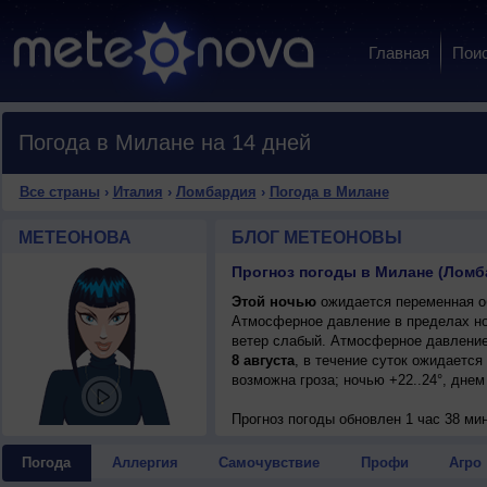
Главная
Пои
Погода в Милане на 14 дней
Все страны
›
Италия
›
Ломбардия
›
Погода в Милане
МЕТЕОНОВА
БЛОГ МЕТЕОНОВЫ
Прогноз погоды в Милане (Ломб
Этой ночью
ожидается переменная об
Атмосферное давление в пределах н
ветер слабый. Атмосферное давление
8 августа
, в течение суток ожидаетс
возможна гроза; ночью +22..24°, днем 
Прогноз погоды
обновлен 1 час 38 ми
Погода
Аллергия
Самочувствие
Профи
Агро