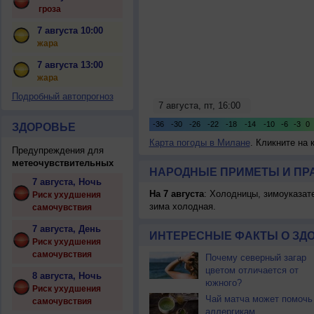
гроза
7 августа 10:00
жара
7 августа 13:00
жара
Подробный автопрогноз
ЗДОРОВЬЕ
Карта погоды в Милане
. Кликните на 
Предупреждения для
метеочувствительных
НАРОДНЫЕ ПРИМЕТЫ И ПР
7 августа, Ночь
На 7 августа
: Холодницы, зимоуказат
Риск ухудшения
зима холодная.
самочувствия
7 августа, День
ИНТЕРЕСНЫЕ ФАКТЫ О ЗД
Риск ухудшения
самочувствия
Почему северный загар
цветом отличается от
8 августа, Ночь
южного?
Риск ухудшения
Чай матча может помочь
самочувствия
аллергикам