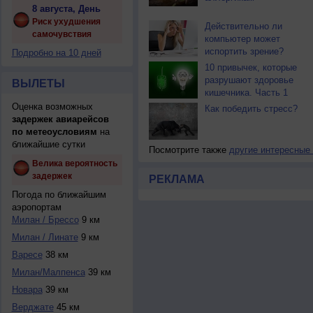
8 августа, День
Риск ухудшения
Действительно ли
самочувствия
компьютер может
испортить зрение?
Подробно на 10 дней
10 привычек, которые
разрушают здоровье
ВЫЛЕТЫ
кишечника. Часть 1
Оценка возможных
Как победить стресс?
задержек авиарейсов
по метеоусловиям
на
ближайшие сутки
Посмотрите также
другие интересные
Велика вероятность
задержек
РЕКЛАМА
Погода по ближайшим
аэропортам
Милан / Брессо
9 км
Милан / Линате
9 км
Варесе
38 км
Милан/Малпенса
39 км
Новара
39 км
Верджате
45 км