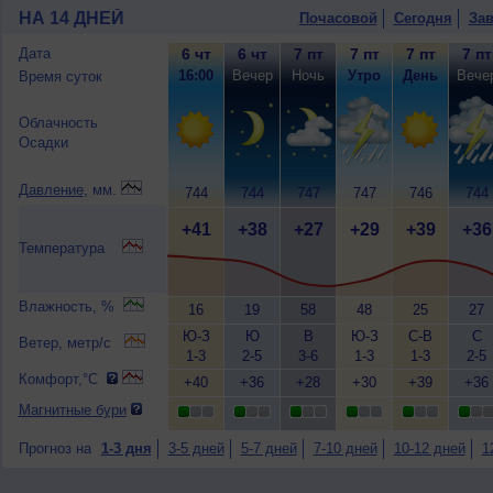
НА 14 ДНЕЙ
Почасовой
Сегодня
Зав
Дата
6 чт
6 чт
7 пт
7 пт
7 пт
7 пт
16:00
Вечер
Ночь
Утро
День
Вече
Время суток
Облачность
Осадки
Давление
, мм.
744
744
747
747
746
744
+41
+38
+27
+29
+39
+36
Температура
Влажность, %
16
19
58
48
25
27
Ю-З
Ю
В
Ю-З
С-В
С
Ветер, метр/с
1-3
2-5
3-6
1-3
1-3
2-5
Комфорт,°C
+40
+36
+28
+30
+39
+36
Магнитные бури
Прогноз на
1-3 дня
3-5 дней
5-7 дней
7-10 дней
10-12 дней
1