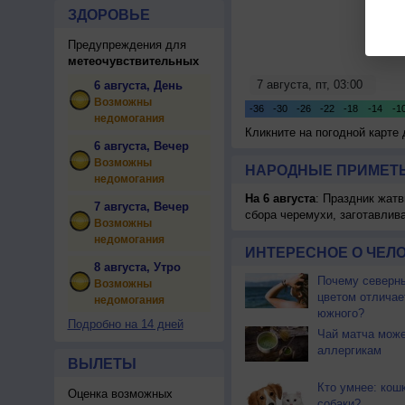
ЗДОРОВЬЕ
Предупреждения для
метеочувствительных
6 августа, День
Возможны
недомогания
Кликните на погодной карте
6 августа, Вечер
Возможны
НАРОДНЫЕ ПРИМЕТЫ
недомогания
На 6 августа
: Праздник жатв
7 августа, Вечер
сбора черемухи, заготавлив
Возможны
недомогания
ИНТЕРЕСНОЕ О ЧЕЛО
8 августа, Утро
Почему северны
Возможны
цветом отличае
недомогания
южного?
Подробно на 14 дней
Чай матча може
аллергикам
ВЫЛЕТЫ
Кто умнее: кош
Оценка возможных
собаки?