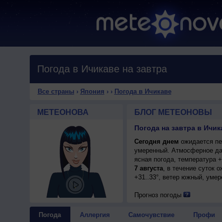
Погода в Ичикаве на завтра
Все страны
›
Япония
›
›
Погода в Ичикаве
МЕТЕОНОВА
БЛОГ МЕТЕОНОВЫ
Погода на завтра в Ичик
Сегодня днем
ожидается пер
умеренный. Атмосферное да
ясная погода, температура 
7 августа
, в течение суток 
+31..33°, ветер южный, умер
Прогноз погоды
Погода
Аллергия
Самочувствие
Профи