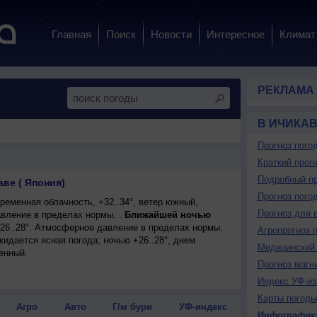
Главная
Поиск
Новости
Интересное
Климат
РЕКЛАМА
В ИЧИКА
Прогноз пого
Краткий прогн
Подробный пр
аве ( Япония)
Прогноз пого
еменная облачность, +32..34°, ветер южный,
Прогноз для 
вление в пределах нормы. .
Ближайшей ночью
+26..28°. Атмосферное давление в пределах нормы.
Агропрогноз 
ожидается ясная погода; ночью +26..28°, днем
Медицинский 
енный.
Прогноз магн
Индекс УФ-из
Карты погоды
Агро
Авто
Г/м бури
УФ-индекс
Инфографик