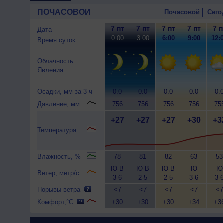
ПОЧАСОВОЙ
Почасовой
Сего
7 пт
7 пт
7 пт
7 пт
7 п
Дата
0:00
3:00
6:00
9:00
12:
Время суток
Облачность
Явления
Осадки, мм за 3 ч
0.0
0.0
0.0
0.0
0.
Давление, мм
756
756
756
756
75
+27
+27
+27
+30
+3
Температура
Влажность, %
78
81
82
63
53
Ю-В
Ю-В
Ю-В
Ю
Ю
Ветер, метр/с
3-6
2-5
2-5
3-6
3-
Порывы ветра
<7
<7
<7
<7
<7
Комфорт,°C
+30
+30
+30
+34
+3