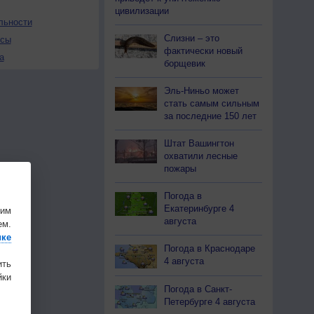
цивилизации
льности
Слизни – это
осы
фактически новый
а
борщевик
Эль-Ниньо может
стать самым сильным
за последние 150 лет
Штат Вашингтон
охватили лесные
пожары
Погода в
Екатеринбурге 4
шим
августа
ем.
ике
Погода в Краснодаре
4 августа
ить
ки
Погода в Санкт-
Петербурге 4 августа