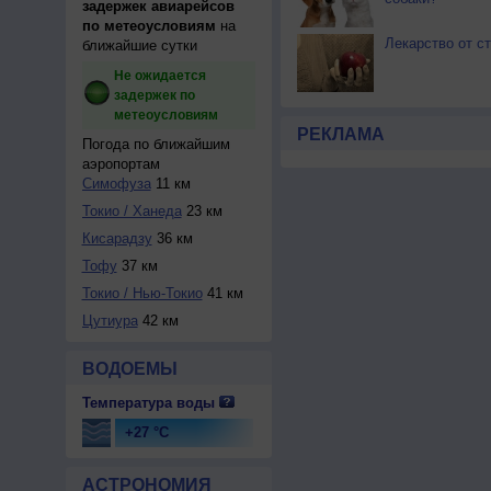
задержек авиарейсов
по метеоусловиям
на
Лекарство от с
ближайшие сутки
Не ожидается
задержек по
метеоусловиям
РЕКЛАМА
Погода по ближайшим
аэропортам
Симофуза
11 км
Токио / Ханеда
23 км
Кисарадзу
36 км
Тофу
37 км
Токио / Нью-Токио
41 км
Цутиура
42 км
ВОДОЕМЫ
Температура воды
+27 °C
АСТРОНОМИЯ