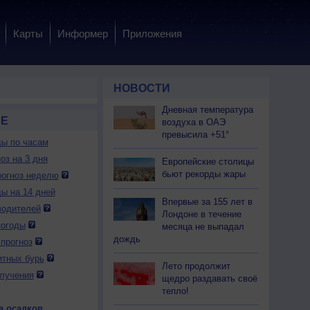
Карты
Информер
Приложения
НОВОСТИ
Дневная температура
ВЕ
воздуха в ОАЭ
превысила +51°
ды по часам
оз на 3 дня
Европейские столицы
бьют рекорды жары
огноз неделю
ды на 14 дней
Впервые за 155 лет в
водителей
Лондоне в течение
погоды
месяца не выпадал
дождь
прогноз
итных бурь
Лето продолжит
лучения
щедро раздавать своё
тепло!
а осадков