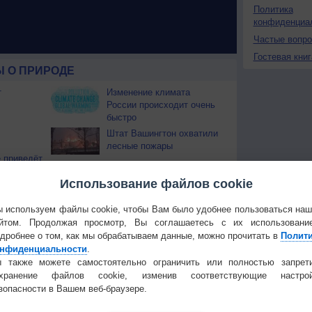
Политика
конфиденциа
Частые вопр
Гостевая книг
 О ПРИРОДЕ
т
Изменение климата
России происходит очень
быстро
Штат Вашингтон охватили
лесные пожары
 приведёт
Использование файлов cookie
Температура
Облачность
Осадки
 используем файлы cookie, чтобы Вам было удобнее пользоваться на
йтом. Продолжая просмотр, Вы соглашаетесь с их использовани
дробнее о том, как мы обрабатываем данные, можно прочитать в
Полит
нфиденциальности
.
 также можете самостоятельно ограничить или полностью запрет
охранение файлов cookie, изменив соответствующие настрой
зопасности в Вашем веб-браузере.