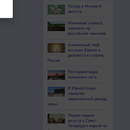
Погода в Москве 4
августа
Изменение климата
повлияло на
российский чернозём
Аномальный зной
иссушил Европу и
двигается в сторону
России
Последняя жара
нынешнего лета
В Южной Корее
обновлён
национальный рекорд
жары
Первая неделя
августа в Санкт-
Петербурге жаркой не