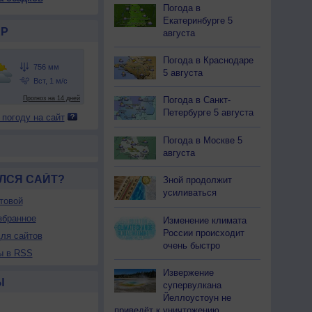
Погода в
Екатеринбурге 5
Р
августа
Погода в Краснодаре
5 августа
Погода в Санкт-
Петербурге 5 августа
 погоду на сайт
Погода в Москве 5
августа
ЛСЯ САЙТ?
Зной продолжит
усиливаться
товой
збранное
Изменение климата
России происходит
ля сайтов
очень быстро
ы в RSS
Извержение
Ы
супервулкана
Йеллоустоун не
приведёт к уничтожению