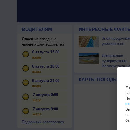
ВОДИТЕЛЯМ
ИНТЕРЕСНЫЕ ФАКТЫ
Зной продолжи
Опасные
погодные
усиливаться
явления для водителей
6 августа 15:00
Извержение
жара
супервулкана
Йеллоустоун не
6 августа 18:00
к уничтожению
жара
цивилизации
КАРТЫ ПОГОДЫ
6 августа 21:00
жара
Мы
са
7 августа 0:00
По
жара
ко
7 августа 9:00
Вы
жара
с
бе
Подробный автопрогноз