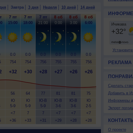
дня
Завтра
3 дня
Неделя
10 дней
14 дней
ИНФОРМЕ
т
7 пт
7 пт
7 пт
8 сб
8 сб
8 сб
00
15:00
18:00
21:00
0:00
3:00
6:00
Установите
0
0.0
0.0
0.0
0.0
0.0
0.0
5
754
754
756
755
755
756
РЕКЛАМА
2
+32
+30
+28
+27
+26
+26
ПОНРАВИ
Сделать стар
Добавить в И
56
64
77
81
81
75
Ю
Ю
Ю-В
Ю-В
Ю-В
Ю
Информеры д
6
5-9
5-9
5-9
3-6
3-6
2-5
Экпорт погод
<7
7
7
<7
<7
<7
КОНТАКТ
6
+36
+33
+31
+29
+28
+28
О проекте