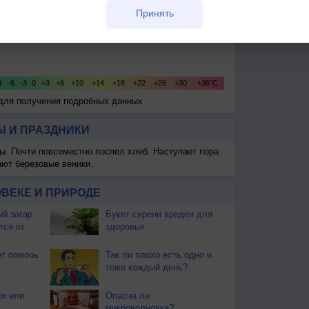
Принять
 для получения подробных данных
 И ПРАЗДНИКИ
ы. Почти повсеместно поспел хлеб. Наступает пора
ают березовые веники.
ВЕКЕ И ПРИРОДЕ
й загар
Букет сирени вреден для
тся от
здоровья
т помочь
Так ли плохо есть одно и
тоже каждый день?
ки или
Опасна ли
микроволновка?