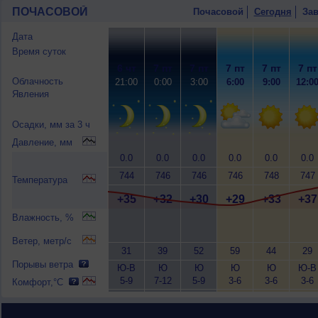
ПОЧАСОВОЙ
Почасовой
Сегодня
Зав
Дата
Время суток
6 чт
7 пт
7 пт
7 пт
7 пт
7 пт
Облачность
21:00
0:00
3:00
6:00
9:00
12:0
Явления
Осадки, мм за 3 ч
Давление, мм
0.0
0.0
0.0
0.0
0.0
0.0
744
746
746
746
748
747
Температура
+35
+32
+30
+29
+33
+37
Влажность, %
Ветер, метр/с
31
39
52
59
44
29
Порывы ветра
Ю-В
Ю
Ю
Ю
Ю
Ю-В
5-9
7-12
5-9
3-6
3-6
3-6
Комфорт,°C
10
12
10
8
<7
<7
+35
+32
+31
+30
+34
+38