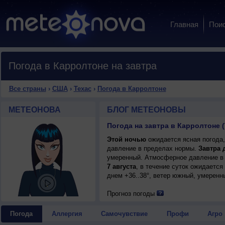
Главная
Пои
Погода в Карролтоне на завтра
Все страны
›
США
›
Техас
›
Погода в Карролтоне
МЕТЕОНОВА
БЛОГ МЕТЕОНОВЫ
Погода на завтра в Карролтоне 
Этой ночью
ожидается ясная погода,
давление в пределах нормы.
Завтра 
умеренный. Атмосферное давление в 
7 августа
, в течение суток ожидается
днем +36..38°, ветер южный, умеренн
Прогноз погоды
Погода
Аллергия
Самочувствие
Профи
Агро