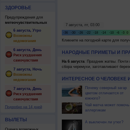
ЗДОРОВЬЕ
Предупреждения для
метеочувствительных
6 августа, Утро
Возможны
Кликните на погодной карте для пол
недомогания
6 августа, День
НАРОДНЫЕ ПРИМЕТЫ И ПР
Риск ухудшения
самочувствия
На 6 августа
: Праздник жатвы. Почти
сбора черемухи, заготавливают берез
7 августа, Ночь
Возможны
ИНТЕРЕСНОЕ О ЧЕЛОВЕКЕ 
недомогания
Почему северный загар
7 августа, День
цветом отличается от
Риск ухудшения
южного?
самочувствия
Чай матча может помочь
Подробно на 14 дней
аллергикам
ВЫЛЕТЫ
А выключен ли утюг?
Оценка возможных