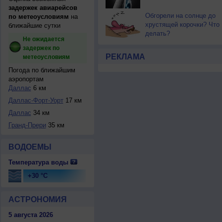
задержек авиарейсов
Обгорели на солнце до
по метеоусловиям
на
хрустящей корочки? Что
ближайшие сутки
делать?
Не ожидается
задержек по
РЕКЛАМА
метеоусловиям
Погода по ближайшим
аэропортам
Даллас
6 км
Даллас-Форт-Уорт
17 км
Даллас
34 км
Гранд-Прери
35 км
ВОДОЕМЫ
Температура воды
+30 °C
АСТРОНОМИЯ
5 августа 2026