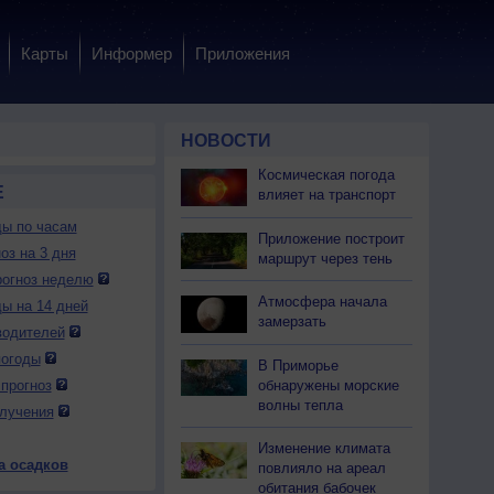
Карты
Информер
Приложения
НОВОСТИ
Космическая погода
Е
влияет на транспорт
ды по часам
Приложение построит
оз на 3 дня
маршрут через тень
огноз неделю
Атмосфера начала
ды на 14 дней
замерзать
водителей
погоды
В Приморье
обнаружены морские
прогноз
волны тепла
лучения
Изменение климата
а осадков
повлияло на ареал
обитания бабочек