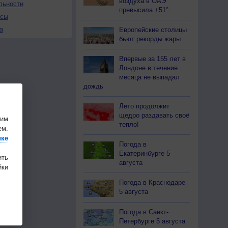
воздуха в ОАЭ
льности
превысила +51°
осы
а
Европейские столицы
бьют рекорды жары
Впервые за 155 лет в
Лондоне в течение
месяца не выпадал
дождь
Лето продолжит
щедро раздавать своё
шим
тепло!
ем.
ике
Погода в
Екатеринбурге 5
ить
августа
ки
Погода в Краснодаре
5 августа
Погода в Санкт-
Петербурге 5 августа