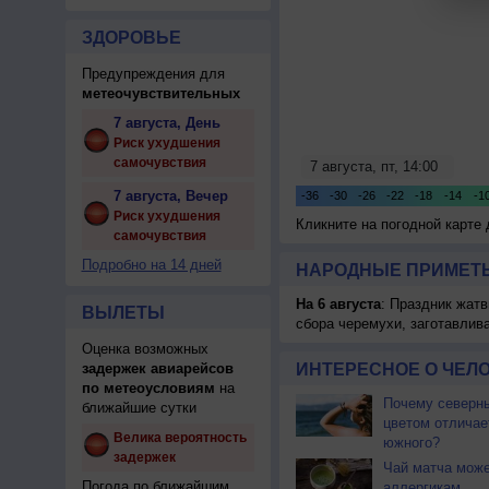
ЗДОРОВЬЕ
Предупреждения для
метеочувствительных
7 августа, День
Риск ухудшения
самочувствия
7 августа, Вечер
Риск ухудшения
Кликните на погодной карте
самочувствия
Подробно на 14 дней
НАРОДНЫЕ ПРИМЕТЫ
На 6 августа
: Праздник жатв
ВЫЛЕТЫ
сбора черемухи, заготавлив
Оценка возможных
задержек авиарейсов
ИНТЕРЕСНОЕ О ЧЕЛО
по метеоусловиям
на
Почему северны
ближайшие сутки
цветом отличае
Велика вероятность
южного?
задержек
Чай матча може
Погода по ближайшим
аллергикам