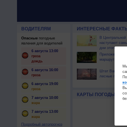
ВОДИТЕЛЯМ
ИНТЕРЕСНЫЕ ФАКТЫ
В Центральной
Опасные
погодные
наступают сам
явления для водителей
дни этого лета
6 августа 13:00
Приложение по
гроза
маршрут через 
дождь
Мы
6 августа 16:00
Штат Вашингтон
са
гроза
лесные пожары
По
ко
6 августа 19:00
Вы
гроза
с
КАРТЫ ПОГОДЫ
7 августа 10:00
бе
жара
7 августа 13:00
жара
Подробный автопрогноз