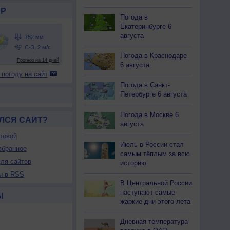
Р
Погода в
Екатеринбурге 6
августа
Погода в Краснодаре
6 августа
 погоду на сайт
Погода в Санкт-
Петербурге 6 августа
Погода в Москве 6
ЛСЯ САЙТ?
августа
товой
Июль в России стал
збранное
самым тёплым за всю
ля сайтов
историю
ы в RSS
В Центральной России
наступают самые
Ы
жаркие дни этого лета
Дневная температура