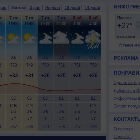
ИНФОРМЕ
дня
Завтра
3 дня
Неделя
10 дней
14 дней
т
7 пт
7 пт
7 пт
7 пт
8 сб
8 сб
00
13:00
16:00
19:00
22:00
1:00
4:00
Установите
0
0.0
0.0
0.1
0.0
0.0
0.1
РЕКЛАМА
2
750
749
750
751
751
750
ПОНРАВИ
0
+33
+31
+26
+25
+26
+26
Сделать стар
Добавить в И
55
63
83
91
91
92
Информеры д
З
С-В
С-З
З
З
З
С-З
Экпорт погод
5
1-3
3-6
3-6
3-6
2-5
2-5
<7
<7
7
<7
<7
<7
КОНТАКТ
4
+37
+36
+29
+26
+27
+28
О проекте
Политика