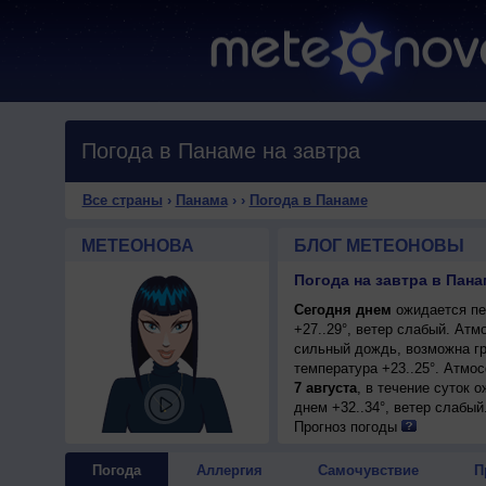
Погода в Панаме на завтра
Все страны
›
Панама
›
›
Погода в Панаме
МЕТЕОНОВА
БЛОГ МЕТЕОНОВЫ
Погода на завтра в Пана
Сегодня днем
ожидается пе
+27..29°, ветер слабый. Ат
сильный дождь, возможна гр
температура +23..25°. Атмо
7 августа
, в течение суток 
днем +32..34°, ветер слабый
Прогноз погоды
Погода
Аллергия
Самочувствие
П