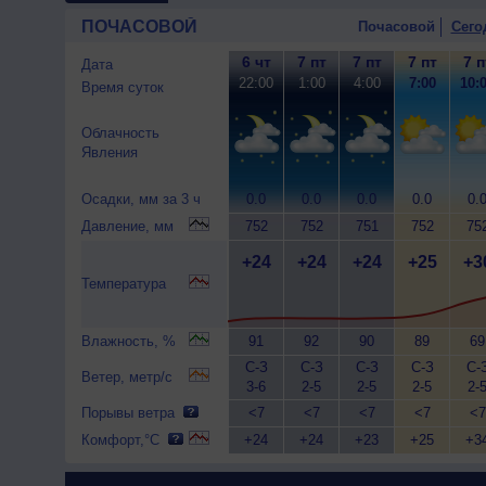
ПОЧАСОВОЙ
Почасовой
Сего
6 чт
7 пт
7 пт
7 пт
7 п
Дата
22:00
1:00
4:00
7:00
10:
Время суток
Облачность
Явления
Осадки, мм за 3 ч
0.0
0.0
0.0
0.0
0.
Давление, мм
752
752
751
752
75
+24
+24
+24
+25
+3
Температура
Влажность, %
91
92
90
89
69
С-З
С-З
С-З
С-З
С-
Ветер, метр/с
3-6
2-5
2-5
2-5
2-
Порывы ветра
<7
<7
<7
<7
<7
Комфорт,°C
+24
+24
+23
+25
+3