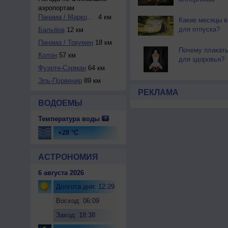
аэропортам
Панама / Маркос А...
4 км
Какие месяцы в
для отпуска?
Бальбоа
12 км
Панама / Токумен
18 км
Почему плакать
Колон
57 км
для здоровья?
Фуэрте-Сэрман
64 км
Эль-Порвенир
89 км
РЕКЛАМА
ВОДОЕМЫ
Температура воды
+28 °C
АСТРОНОМИЯ
6 августа 2026
Долгота дня: 12:29
Восход: 06:09
Заход: 18:38