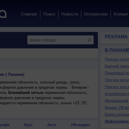
Главная
Поиск
Новости
Интересное
Климат
РЕКЛАМА
В ПАНАМ
Прогноз пого
Краткий прогн
Подробный пр
ме ( Панама)
Прогноз пого
ременная облачность, сильный дождь, гроза,
Прогноз для 
мосферное давление в пределах нормы. . Вечером -
оза.
Ближайшей ночью
переменная облачность,
Агропрогноз 
сферное давление в пределах нормы.
Медицинский 
ожидается переменная облачность; ночью +23..25°,
Индекс УФ-из
.
Карты погоды
Инфографик
рофи
Агро
Авто
УФ-индекс