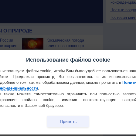
конфиденциа
Частые вопр
Гостевая книг
 О ПРИРОДЕ
 России
Космическая погода
ые жаркие
влияет на транспорт
строит
В Приморье обнаружены
Использование файлов cookie
тень
морские волны тепла
 используем файлы cookie, чтобы Вам было удобнее пользоваться на
 охватили
йтом. Продолжая просмотр, Вы соглашаетесь с их использовани
дробнее о том, как мы обрабатываем данные, можно прочитать в
Полит
нфиденциальности
.
 также можете самостоятельно ограничить или полностью запрет
охранение файлов cookie, изменив соответствующие настрой
Температура
Облачность
Осадки
зопасности в Вашем веб-браузере.
Принять