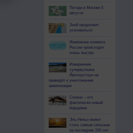
Погода в Москве 5
августа
Зной продолжит
усиливаться
Изменение климата
России происходит
очень быстро
Извержение
супервулкана
Йеллоустоун не
приведёт к уничтожению
цивилизации
Слизни – это
фактически новый
борщевик
Эль-Ниньо может
стать самым сильным
за последние 150 лет