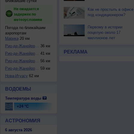
ближайшие сутки
Не ожидается
Как не простыть в офисе
задержек по
под кондиционером?
метеоусловиям
Первому в истории
Погода по ближайшим
поцелую около 17
аэропортам
миллионов лет
Марика
20 км
Рио-де-Жанейро / ...
36 км
РЕКЛАМА
Рио-де-Жанейро / ...
41 км
Рио-де-Жанейро / ...
56 км
Рио-де-Жанейро / ...
59 км
Нова-Игуасу
62 км
ВОДОЕМЫ
Температура воды
+24 °C
АСТРОНОМИЯ
6 августа 2026