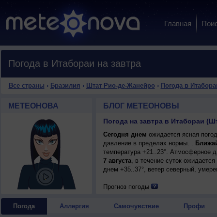
Главная
Пои
Погода в Итабораи на завтра
Все страны
›
Бразилия
›
Штат Рио-де-Жанейро
›
Погода в Итабора
МЕТЕОНОВА
БЛОГ МЕТЕОНОВЫ
Погода на завтра в Итабораи (Ш
Сегодня днем
ожидается ясная погод
давление в пределах нормы. .
Ближа
температура +21..23°. Атмосферное 
7 августа
, в течение суток ожидается
днем +35..37°, ветер северный, умере
Прогноз погоды
Погода
Аллергия
Самочувствие
Профи