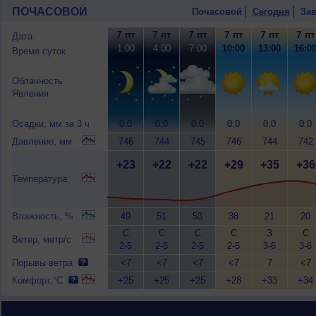
ПОЧАСОВОЙ
Почасовой
Сегодня
Зав
7 пт
7 пт
7 пт
7 пт
7 пт
7 пт
Дата
1:00
4:00
7:00
10:00
13:00
16:0
Время суток
Облачность
Явления
Осадки, мм за 3 ч
0.0
0.0
0.0
0.0
0.0
0.0
Давление, мм
746
744
745
746
744
742
+23
+22
+22
+29
+35
+36
Температура
Влажность, %
49
51
53
38
21
20
С
С
С
С
З
С
Ветер, метр/с
2-5
2-5
2-5
2-5
3-6
3-6
Порывы ветра
<7
<7
<7
<7
7
<7
Комфорт,°C
+25
+25
+25
+28
+33
+34