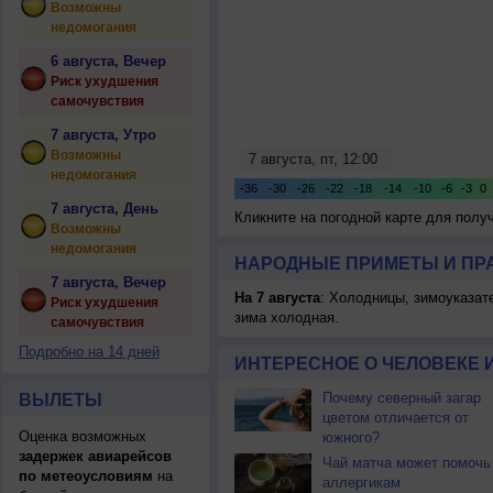
Возможны
недомогания
6 августа, Вечер
Риск ухудшения
самочувствия
7 августа, Утро
Возможны
недомогания
7 августа, День
Кликните на погодной карте для пол
Возможны
недомогания
НАРОДНЫЕ ПРИМЕТЫ И ПР
7 августа, Вечер
На 7 августа
: Холодницы, зимоуказат
Риск ухудшения
зима холодная.
самочувствия
Подробно на 14 дней
ИНТЕРЕСНОЕ О ЧЕЛОВЕКЕ 
Почему северный загар
ВЫЛЕТЫ
цветом отличается от
Оценка возможных
южного?
задержек авиарейсов
Чай матча может помочь
по метеоусловиям
на
аллергикам