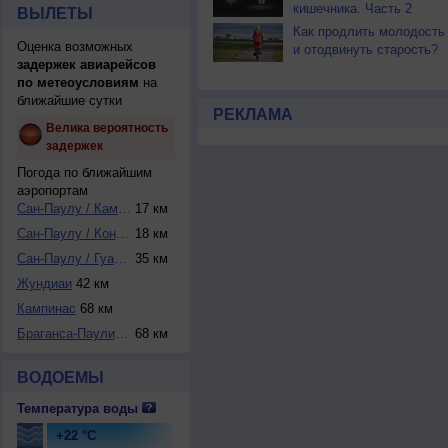
кишечника. Часть 2
ВЫЛЕТЫ
Как продлить молодость
Оценка возможных
и отодвинуть старость?
задержек авиарейсов
по метеоусловиям
на
ближайшие сутки
РЕКЛАМА
Велика вероятность
задержек
Погода по ближайшим
аэропортам
Сан-Паулу / Кампу...
17 км
Сан-Паулу / Конго...
18 км
Сан-Паулу / Гуару...
35 км
Жундиаи
42 км
Кампинас
68 км
Браганса-Паулиста
68 км
ВОДОЕМЫ
Температура воды
+22 °C