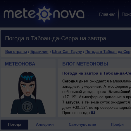
Главная
Пои
Погода в Табоан-да-Серра на завтра
Все страны
›
Бразилия
›
Штат Сан-Паулу
›
Погода в Табоан-да-Сер
МЕТЕОНОВА
БЛОГ МЕТЕОНОВЫ
Погода на завтра в Табоан-да-С
Сегодня днем
ожидается малооблачная
западный, умеренный. Атмосферное д
небольшой дождь, гроза.
Ближайшей
+17..19°. Атмосферное давление в п
7 августа
, в течение суток ожидается
днем +30..32°, ветер северо-западный
Прогноз погоды
Погода
Аллергия
Самочувствие
Профи