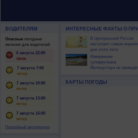
ВОДИТЕЛЯМ
ИНТЕРЕСНЫЕ ФАКТЫ О ПР
В Центральной России
Опасные
погодные
наступают самые жаркие
явления для водителей
дни этого лета
6 августа 22:00
Извержение
гроза
супервулкана
Йеллоустоун не приведё
7 августа 7:00
к уничтожению
ветер
цивилизации
КАРТЫ ПОГОДЫ
7 августа 10:00
ветер
7 августа 13:00
ветер
7 августа 16:00
ветер
Подробный автопрогноз