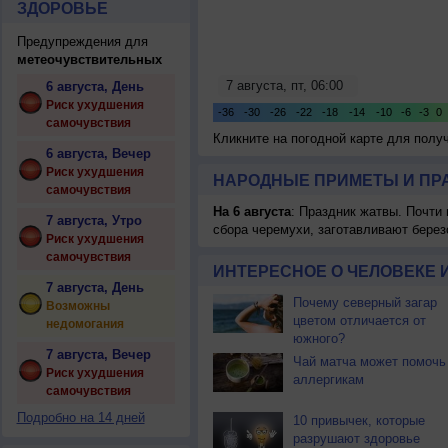
ЗДОРОВЬЕ
Предупреждения для
метеочувствительных
6 августа, День
Риск ухудшения
самочувствия
Кликните на погодной карте для пол
6 августа, Вечер
Риск ухудшения
НАРОДНЫЕ ПРИМЕТЫ И ПР
самочувствия
На 6 августа
: Праздник жатвы. Почти
7 августа, Утро
сбора черемухи, заготавливают берез
Риск ухудшения
самочувствия
ИНТЕРЕСНОЕ О ЧЕЛОВЕКЕ 
7 августа, День
Почему северный загар
Возможны
цветом отличается от
недомогания
южного?
7 августа, Вечер
Чай матча может помочь
Риск ухудшения
аллергикам
самочувствия
Подробно на 14 дней
10 привычек, которые
разрушают здоровье