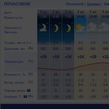
ПОЧАСОВОЙ
Почасовой
Сегодня
Зав
7 пт
7 пт
7 пт
7 пт
7 пт
7 пт
Дата
1:00
4:00
7:00
10:00
13:00
16:0
Время суток
Облачность
Явления
Осадки, мм за 3 ч
0.0
0.0
0.0
0.0
0.0
0.0
Давление, мм
692
690
690
692
691
689
+20
+18
+18
+24
+29
+31
Температура
Влажность, %
58
59
56
36
24
22
С
С-З
С-З
С-З
З
З
Ветер, метр/с
2-5
2-5
3-6
5-9
7-12
5-9
Порывы ветра
<7
9
11
15
15
13
Комфорт,°C
+20
+18
+18
+25
+28
+29