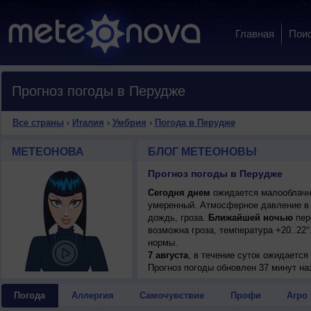
Главная
Пои
Прогноз погоды в Перудже
Все страны
›
Италия
›
Умбрия
›
Погода в Перудже
МЕТЕОНОВА
БЛОГ МЕТЕОНОВЫ
Прогноз погоды в Перудже
Сегодня днем
ожидается малооблачная
умеренный. Атмосферное давление в 
дождь, гроза.
Ближайшей ночью
пер
возможна гроза, температура +20..22
нормы.
7 августа
, в течение суток ожидаетс
гроза; ночью +20..22°, днем +36..38°,
Прогноз погоды
обновлен 37 минут на
8 августа
, ожидается ясная погода; но
западный, умеренный.
Погода
Аллергия
Самочувствие
Профи
Агро
9 августа
, в течение суток ожидается