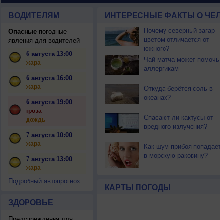
ВОДИТЕЛЯМ
ИНТЕРЕСНЫЕ ФАКТЫ О ЧЕЛ
Почему северный загар
Опасные
погодные
цветом отличается от
явления для водителей
южного?
6 августа 13:00
Чай матча может помочь
жара
аллергикам
6 августа 16:00
жара
Откуда берётся соль в
океанах?
6 августа 19:00
гроза
Спасают ли кактусы от
дождь
вредного излучения?
7 августа 10:00
жара
Как шум прибоя попадае
в морскую раковину?
7 августа 13:00
жара
Подробный автопрогноз
КАРТЫ ПОГОДЫ
ЗДОРОВЬЕ
Предупреждения для