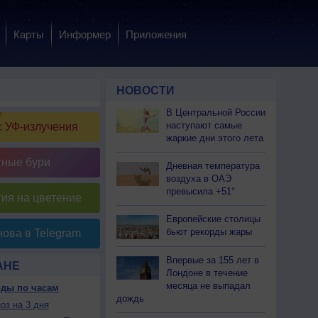
Карты
Информер
Приложения
НОВОСТИ
В Центральной России
наступают самые
 УФ-излучения
жаркие дни этого лета
тные бури
Дневная температура
воздуха в ОАЭ
превысила +51°
ия на цветение
Европейские столицы
бьют рекорды жары
ова в Telegram
Впервые за 155 лет в
АНЕ
Лондоне в течение
месяца не выпадал
оды по часам
дождь
оз на 3 дня