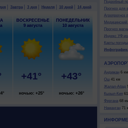
Подробный пр
лачная погода; ночью +24..26°, днем +40..42°, ветер
дня
Завтра
3 дня
Неделя
10 дней
14 дней
Прогноз для 
Агропрогноз 
ТА
ВОСКРЕСЕНЬЕ
ПОНЕДЕЛЬНИК
Медицинский 
та
9 августа
10 августа
Прогноз магн
Индекс УФ-из
Карты погоды
Инфографик
АЭРОПОР
Андижан
6 км
°
+41°
+43°
Ош
41 км
Жалал-Абад
5
4°
ночью: +25°
ночью: +26°
Кызыл-Кия
61
Фергана
68 к
Наманган
71 
ИНФОРМЕ