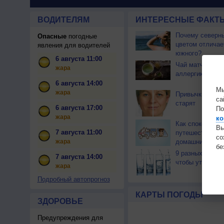
ВОДИТЕЛЯМ
ИНТЕРЕСНЫЕ ФАКТЫ
Почему северны
Опасные
погодные
цветом отличае
явления для водителей
южного?
6 августа 11:00
Чай матча може
жара
аллергикам
6 августа 14:00
Мы
жара
Привычки, кото
са
старят
6 августа 17:00
По
жара
ко
Как спокойно
Вы
7 августа 11:00
путешествовать
с
жара
домашним пито
бе
9 разных видов
7 августа 14:00
чтобы утолить 
жара
Подробный автопрогноз
КАРТЫ ПОГОДЫ
ЗДОРОВЬЕ
Предупреждения для