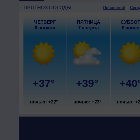
9 августа
, ожидается малооб
ПРОГНОЗ ПОГОДЫ
Почасовой
Сего
западный, умеренный.
ЧЕТВЕРГ
ПЯТНИЦА
СУББО
6 августа
7 августа
8 авгус
+37°
+39°
+40
ночью: +22°
ночью: +23°
ночью: +2