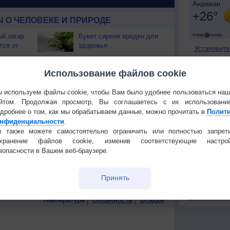
 О ЧЕЛОВЕКЕ И ПРИРОДЕ
й загар
Букет сирени вреден для
тся от
здоровья
Установите
т помочь
Тёмный шоколад
ПОНРАВИ
Использование файлов cookie
замедляет старение
Сделать стар
 используем файлы cookie, чтобы Вам было удобнее пользоваться на
рые Вас
Запах кофе стимулирует
Добавить в И
йтом. Продолжая просмотр, Вы соглашаетесь с их использовани
мозг
дробнее о том, как мы обрабатываем данные, можно прочитать в
Полит
Экпорт погод
нфиденциальности
.
Как шум прибоя попадает
 также можете самостоятельно ограничить или полностью запрет
КОНТАКТ
 с
в морскую раковину?
охранение файлов cookie, изменив соответствующие настрой
мцем
О проекте
зопасности в Вашем веб-браузере.
 воды,
Как не заболеть на
Политика
жажду
отдыхе
конфиденциа
Принять
Частые вопр
Гостевая книг
Температура
Облачность
Осадки