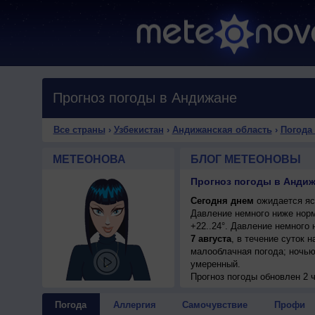
Прогноз погоды в Андижане
Все страны
›
Узбекистан
›
Андижанская область
›
Погода
МЕТЕОНОВА
БЛОГ МЕТЕОНОВЫ
Прогноз погоды в Анди
Сегодня днем
ожидается ясн
Давление немного ниже норм
+22..24°. Давление немного
7 августа
, в течение суток 
малооблачная погода; ночью 
умеренный.
7 августа
Прогноз погоды
, ожидается малооб
обновлен 2 
западный, умеренный.
8 августа
, в течение суток 
Погода
Аллергия
Самочувствие
Профи
погода; ночью +23..25°, дне