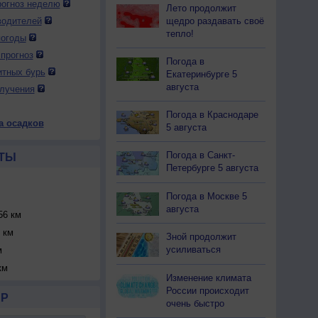
огноз неделю
Лето продолжит
щедро раздавать своё
водителей
тепло!
погоды
прогноз
Погода в
итных бурь
Екатеринбурге 5
августа
лучения
Погода в Краснодаре
а осадков
5 августа
Погода в Санкт-
ТЫ
Петербурге 5 августа
Погода в Москве 5
августа
6 км
 км
Зной продолжит
усиливаться
м
км
Изменение климата
России происходит
Р
очень быстро