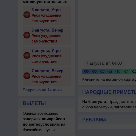
метеочувствительных
6 августа, Утро
Риск ухудшения
самочувствия
6 августа, Вечер
Риск ухудшения
самочувствия
7 августа, Утро
Риск ухудшения
самочувствия
7 августа, Вечер
Риск ухудшения
Кликните на погодной карте
самочувствия
Подробно на 14 дней
НАРОДНЫЕ ПРИМЕТЫ
На 6 августа
: Праздник жатв
ВЫЛЕТЫ
сбора черемухи, заготавлив
Оценка возможных
задержек авиарейсов
РЕКЛАМА
по метеоусловиям
на
ближайшие сутки