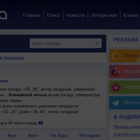
Главная
Поиск
Новости
Интересное
Климат
РЕКЛАМА
Индекс
 в Андижане
Магни
жане
Аллерг
ая погода, +36..38°, ветер западный, умеренный.
ы. .
Ближайшей ночью
ясная погода, температура
 ниже нормы.
Метеон
на фоне пониженного давления ожидается
+22..24°, днем +38..40°, ветер западный,
В АНДИЖ
лачная погода; ночью +22..24°, днем +38..40°, ветер
часа 48 минут назад
Прогноз пог
на фоне пониженного давления ожидается ясная
Краткий прогн
Агро
Авто
Г/м бури
УФ-индекс
м +39..41°, ветер западный, умеренный.