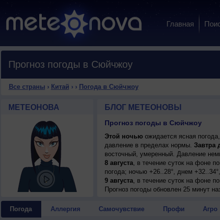
Главная
Пои
Прогноз погоды в Сюйчжоу
Все страны
›
Китай
›
›
Погода в Сюйчжоу
МЕТЕОНОВА
БЛОГ МЕТЕОНОВЫ
Прогноз погоды в Сюйчжоу
Этой ночью
ожидается ясная погода,
давление в пределах нормы.
Завтра 
восточный, умеренный. Давление немн
8 августа
, в течение суток на фоне 
погода; ночью +26..28°, днем +32..34
9 августа
, в течение суток на фоне 
малооблачная погода, небольшой дождь
Прогноз погоды
обновлен 25 минут на
северо-восточный, умеренный.
10 августа
, ожидается переменная об
Погода
Аллергия
Самочувствие
Профи
Агро
гроза; ночью и днем +26..28°, ветер 