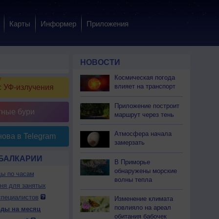
Карты
Информер
Приложения
НОВОСТИ
Космическая погода
влияет на транспорт
 УФ-излучения
Приложение построит
тные бури
маршрут через тень
Атмосфера начала
ова в Telegram
замерзать
 БАЛКАРИИ
В Приморье
обнаружены морские
ды по часам
волны тепла
дня для занятых
специалистов
Изменение климата
повлияло на ареал
оды на месяц
обитания бабочек