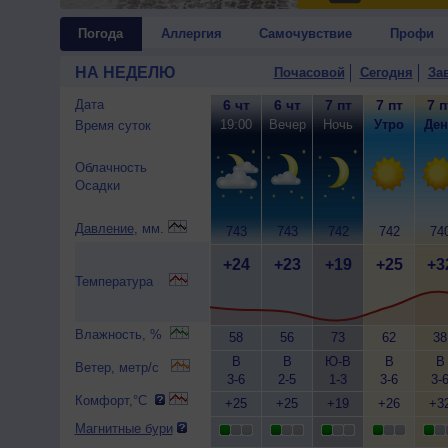
Погода
Аллергия
Самочувствие
Профи
НА НЕДЕЛЮ
Почасовой
Сегодня
За
Дата
6 чт
6 чт
7 пт
7 пт
7 п
19:00
Вечер
Ночь
Утро
Ден
Время суток
Облачность
Осадки
Давление
, мм.
743
743
742
742
74
+24
+23
+19
+25
+3
Температура
Влажность, %
58
56
73
62
38
В
В
Ю-В
В
В
Ветер, метр/с
3-6
2-5
1-3
3-6
3-
Комфорт,°C
+25
+25
+19
+26
+3
Магнитные бури