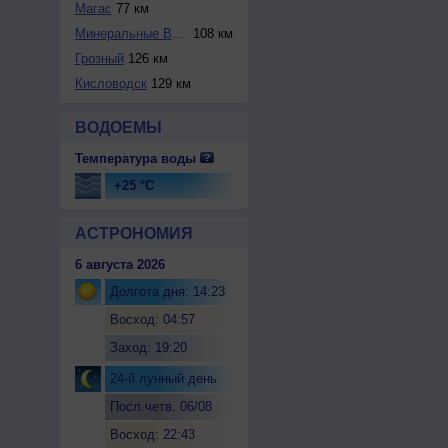
Магас
77 км
Минеральные Воды
108 км
Грозный
126 км
Кисловодск
129 км
ВОДОЕМЫ
Температура воды
+25 °C
АСТРОНОМИЯ
6 августа 2026
Долгота дня: 14:23
Восход: 04:57
Заход: 19:20
24-й лунный день
Посл.четв. 06/08
Восход: 22:43