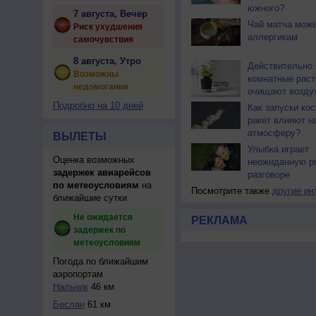
южного?
7 августа, Вечер
Чай матча може
Риск ухудшения
аллергикам
самочувствия
8 августа, Утро
Действительно 
Возможны
комнатные раст
недомогания
очищают возду
Подробно на 10 дней
Как запуски ко
ракет влияют н
атмосферу?
ВЫЛЕТЫ
Улыбка играет
Оценка возможных
неожиданную р
задержек авиарейсов
разговоре
по метеоусловиям
на
Посмотрите также
другие ин
ближайшие сутки
Не ожидается
РЕКЛАМА
задержек по
метеоусловиям
Погода по ближайшим
аэропортам
Нальчик
46 км
Беслан
61 км