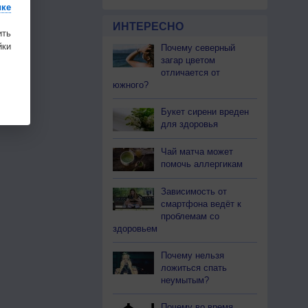
ике
ИНТЕРЕСНО
ить
ки
Почему северный
загар цветом
отличается от
южного?
Букет сирени вреден
для здоровья
Чай матча может
помочь аллергикам
Зависимость от
смартфона ведёт к
проблемам со
здоровьем
Почему нельзя
ложиться спать
неумытым?
Почему во время