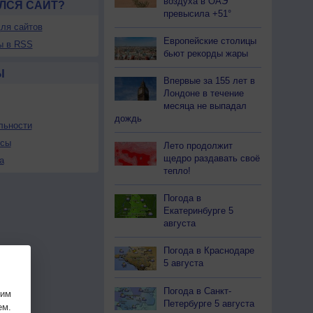
воздуха в ОАЭ
ЛСЯ САЙТ?
превысила +51°
ля сайтов
Европейские столицы
ы в RSS
бьют рекорды жары
Ы
Впервые за 155 лет в
Лондоне в течение
месяца не выпадал
дождь
льности
осы
Лето продолжит
щедро раздавать своё
а
тепло!
Погода в
Екатеринбурге 5
августа
Погода в Краснодаре
5 августа
Погода в Санкт-
шим
Петербурге 5 августа
ем.