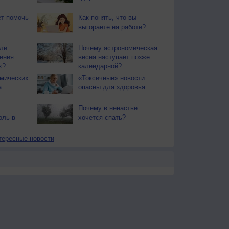
т помочь
Как понять, что вы
выгораете на работе?
ли
Почему астрономическая
ения
весна наступает позже
х?
календарной?
смических
«Токсичные» новости
а
опасны для здоровья
Почему в ненастье
оль в
хочется спать?
тересные новости