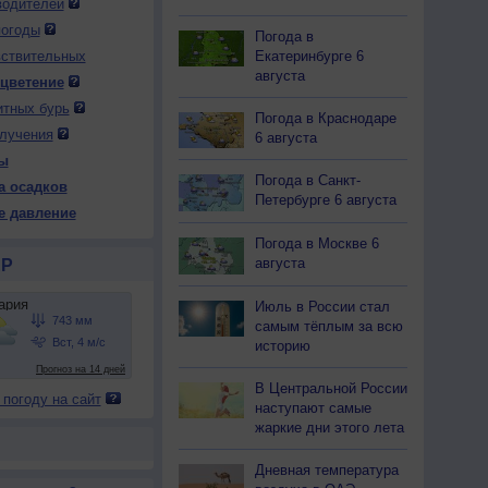
водителей
погоды
Погода в
Екатеринбурге 6
вствительных
августа
 цветение
итных бурь
 вс
10 пн
10 пн
10 пн
10 пн
11 вт
11 вт
11 вт
11 вт
Погода в Краснодаре
лучения
чер
Ночь
Утро
День
Вечер
Ночь
Утро
День
Вечер
6 августа
ы
Погода в Санкт-
а осадков
Петербурге 6 августа
е давление
Погода в Москве 6
39
740
741
740
741
741
742
740
742
августа
Р
25
+21
+25
+32
+24
+21
+26
+32
+22
Июль в России стал
самым тёплым за всю
историю
56
70
61
39
63
77
60
39
82
В Центральной России
-З
Ю-З
Ю
С-В
Ю-З
Ю-З
С-З
В
Ю-З
 погоду на сайт
наступают самые
-9
3-6
3-6
2-5
3-6
3-6
2-5
2-5
1-3
жаркие дни этого лета
26
+23
+26
+32
+25
+22
+27
+32
+22
Дневная температура