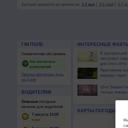
Быстрая прокрутка на прогноз на
1-3 дня
3-5 дней
5-7 д
Г/М ПОЛЕ
ИНТЕРЕСНЫЕ ФАКТЫ
В Центральной
Геомагнитная обстановка
наступают сам
Нет магнитных
дни этого лета
возмущений
Приложение по
Прогноз магнитных бурь
маршрут через 
на 3 дня
Штат Вашингтон
ВОДИТЕЛЯМ
лесные пожары
Опасные
погодные
явления для водителей
КАРТЫ ПОГОДЫ
7 августа 15:00
жара
Мы
са