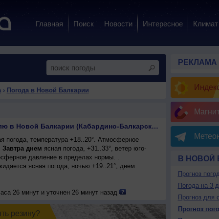
Главная
Поиск
Новости
Интересное
Климат
РЕКЛАМА
Индекс
а
›
Погода в Новой Балкарии
Магни
Прогноз погоды на неделю в Новой Балкарии (Кабардино-Балкарская Республика Россия)
Метеон
я погода, температура +18..20°. Атмосферное
.
Завтра днем
ясная погода, +31..33°, ветер юго-
сферное давление в пределах нормы. .
В НОВОЙ
ожидается ясная погода; ночью +19..21°, днем
Прогноз пого
Погода на 3 
аса 26 минут и уточнен 26 минут назад
Прогноз для 
Прогноз пог
ять резинy?