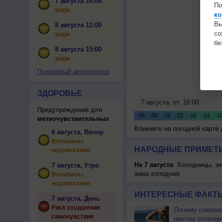
7 августа 18:00
По
жара
ко
Вы
8 августа 12:00
с
жара
бе
8 августа 15:00
жара
Подробный автопрогноз
ЗДОРОВЬЕ
Предупреждения для
метеочувствительных
Кликните на погодной карте
6 августа, Вечер
Возможны
НАРОДНЫЕ ПРИМЕТЫ
недомогания
На 7 августа
: Холодницы, зи
7 августа, Утро
зима холодная.
Возможны
недомогания
ИНТЕРЕСНЫЕ ФАКТЫ
7 августа, День
Риск ухудшения
Почему северны
самочувствия
цветом отличае