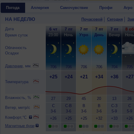
Погода
Аллергия
Самочувствие
Профи
Агро
НА НЕДЕЛЮ
Почасовой
Сегодня
Зав
Дата
6 чт
7 пт
7 пт
7 пт
7 пт
8 сб
23:00
Ночь
Утро
День
Вечер
Ночь
Время суток
Облачность
Осадки
Давление
, мм.
706
706
706
706
704
705
+25
+24
+21
+34
+36
+27
Температура
Влажность, %
27
29
45
20
13
26
С
С-В
В
В
С-З
С
Ветер, метр/с
3-6
3-6
3-6
3-6
5-9
5-9
Комфорт,°C
+26
+25
+25
+32
+33
+26
Магнитные бури