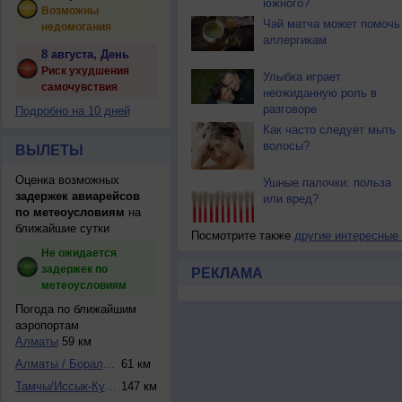
южного?
Возможны
Чай матча может помочь
недомогания
аллергикам
8 августа, День
Риск ухудшения
Улыбка играет
самочувствия
неожиданную роль в
разговоре
Подробно на 10 дней
Как часто следует мыть
волосы?
ВЫЛЕТЫ
Оценка возможных
Ушные палочки: польза
задержек авиарейсов
или вред?
по метеоусловиям
на
ближайшие сутки
Посмотрите также
другие интересные
Не ожидается
задержек по
РЕКЛАМА
метеоусловиям
Погода по ближайшим
аэропортам
Алматы
59 км
Алматы / Боралдай
61 км
Тамчы/Иссык-Куль
147 км