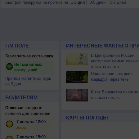
Быстрая прокрутка на прогноз на
1-3 дня
3-5 дней
5-7 дней
Г/М ПОЛЕ
ИНТЕРЕСНЫЕ ФАКТЫ О ПР
В Центральной России
Геомагнитная обстановка
наступают самые жаркие
Нет магнитных
дни этого лета
возмущений
Приложение построит
Прогноз магнитных бурь
маршрут через тень
на 3 дня
Штат Вашингтон охватил
ВОДИТЕЛЯМ
лесные пожары
Опасные
погодные
явления для водителей
КАРТЫ ПОГОДЫ
7 августа 12:00
жара
7 августа 15:00