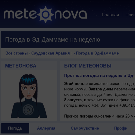
Главная
Пои
Погода в Эд-Даммаме на неделю
Все страны
›
Саудовская Аравия
›
›
Погода в Эд-Даммаме
МЕТЕОНОВА
БЛОГ МЕТЕОНОВЫ
Прогноз погоды на неделю в Эд
Этой ночью
ожидается ясная погода,
ниже нормы.
Завтра днем
переменная 
сильный, порывы до 7 м/с. Давление 
8 августа
, в течение суток на фоне 
погода; ночью +34..36°, днем +39..41
Прогноз погоды
обновлен 4 часа 23 м
Погода
Аллергия
Самочувствие
Профи