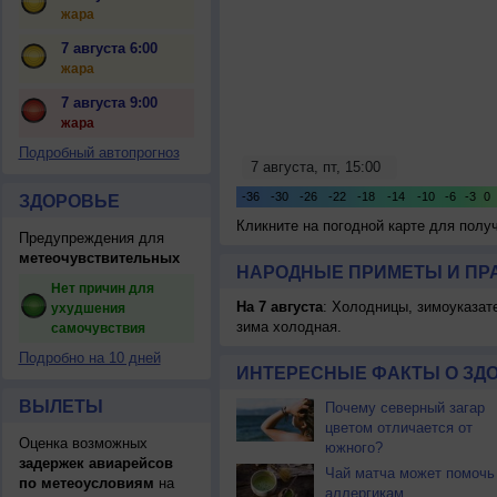
жара
7 августа 6:00
жара
7 августа 9:00
жара
Подробный автопрогноз
ЗДОРОВЬЕ
Кликните на погодной карте для пол
Предупреждения для
метеочувствительных
НАРОДНЫЕ ПРИМЕТЫ И ПР
Нет причин для
На 7 августа
: Холодницы, зимоуказат
ухудшения
зима холодная.
самочувствия
Подробно на 10 дней
ИНТЕРЕСНЫЕ ФАКТЫ О ЗД
ВЫЛЕТЫ
Почему северный загар
цветом отличается от
Оценка возможных
южного?
задержек авиарейсов
Чай матча может помочь
по метеоусловиям
на
аллергикам