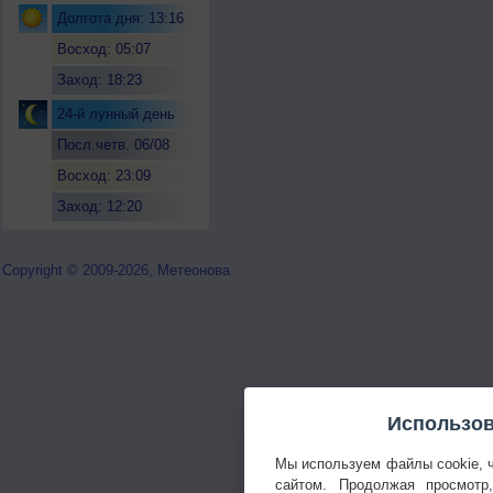
Долгота дня: 13:16
Восход: 05:07
Заход: 18:23
24-й лунный день
Посл.четв. 06/08
Восход: 23:09
Заход: 12:20
Copyright © 2009-2026, Метеонова
Использов
Мы используем файлы cookie, 
сайтом. Продолжая просмотр