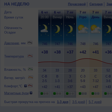
НА НЕДЕЛЮ
Почасовой
Сегодня
Зав
Дата
6 чт
6 чт
7 пт
7 пт
7 пт
7 пт
20:00
Вечер
Ночь
Утро
День
Вече
Время суток
Облачность
Осадки
Давление
, мм.
746
747
746
748
746
747
+38
+38
+37
+42
+41
+36
Температура
Влажность, %
34
33
28
20
33
52
С-В
В
З
С-З
С
С-В
Ветер, метр/с
2-5
1-3
3-6
5-9
7-12
3-6
Комфорт,°C
+42
+41
+37
+43
+47
+43
Магнитные бури
Быстрая прокрутка на прогноз на
1-3 дня
3-5 дней
5-7 дней