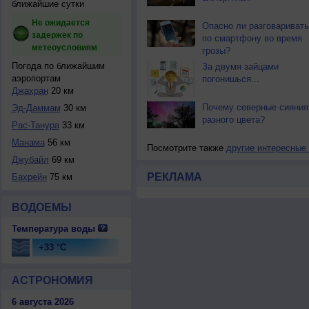
ближайшие сутки
Не ожидается
Опасно ли разговаривать
задержек по
по смартфону во время
метеоусловиям
грозы?
Погода по ближайшим
За двумя зайцами
аэропортам
погонишься...
Джахран
20 км
Почему северные сияния
Эд-Даммам
30 км
разного цвета?
Рас-Танура
33 км
Манама
56 км
Посмотрите также
другие интересные
Джубайл
69 км
РЕКЛАМА
Бахрейн
75 км
ВОДОЕМЫ
Температура воды
+33 °C
АСТРОНОМИЯ
6 августа 2026