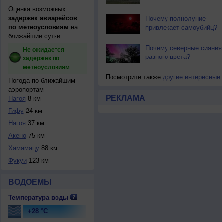
Оценка возможных
задержек авиарейсов
Почему полнолуние
по метеоусловиям
на
привлекает самоубийц?
ближайшие сутки
Почему северные сияния
Не ожидается
разного цвета?
задержек по
метеоусловиям
Посмотрите также
другие интересные
Погода по ближайшим
аэропортам
РЕКЛАМА
Нагоя
8 км
Гифу
24 км
Нагоя
37 км
Акено
75 км
Хамамацу
88 км
Фукуи
123 км
ВОДОЕМЫ
Температура воды
+28 °C