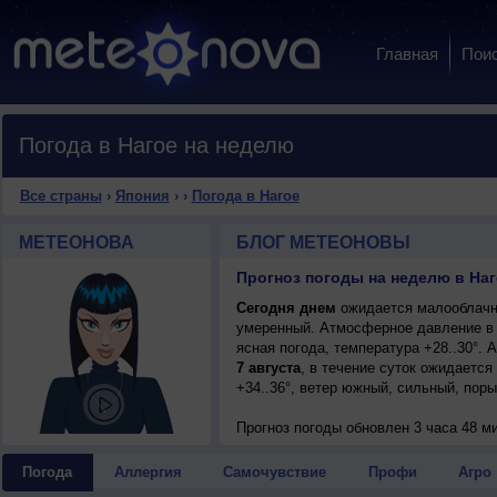
Главная
Пои
Погода в Нагое на неделю
Все страны
›
Япония
›
›
Погода в Нагое
МЕТЕОНОВА
БЛОГ МЕТЕОНОВЫ
Прогноз погоды на неделю в Наг
Сегодня днем
ожидается малооблачна
умеренный. Атмосферное давление в 
ясная погода, температура +28..30°.
7 августа
, в течение суток ожидается
+34..36°, ветер южный, сильный, поры
Прогноз погоды
обновлен 3 часа 48 ми
Погода
Аллергия
Самочувствие
Профи
Агро