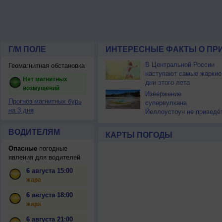
Г/М ПОЛЕ
ИНТЕРЕСНЫЕ ФАКТЫ О ПР
В Центральной России
Геомагнитная обстановка
наступают самые жаркие
Нет магнитных
дни этого лета
возмущений
Извержение
Прогноз магнитных бурь
супервулкана
на 3 дня
Йеллоустоун не приведё
к уничтожению
цивилизации
ВОДИТЕЛЯМ
КАРТЫ ПОГОДЫ
Опасные
погодные
явления для водителей
6 августа 15:00
жара
6 августа 18:00
жара
6 августа 21:00