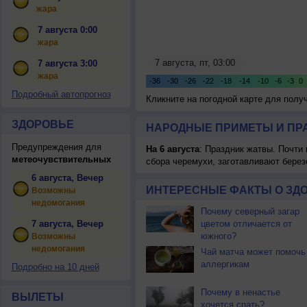
жара
7 августа 0:00
жара
7 августа 3:00
жара
Подробный автопрогноз
Кликните на погодной карте для пол
ЗДОРОВЬЕ
НАРОДНЫЕ ПРИМЕТЫ И ПР
Предупреждения для
На 6 августа
: Праздник жатвы. Почти
метеочувствительных
сбора черемухи, заготавливают берез
6 августа, Вечер
ИНТЕРЕСНЫЕ ФАКТЫ О ЗД
Возможны
недомогания
Почему северный загар
7 августа, Вечер
цветом отличается от
южного?
Возможны
недомогания
Чай матча может помочь
аллергикам
Подробно на 10 дней
Почему в ненастье
ВЫЛЕТЫ
хочется спать?