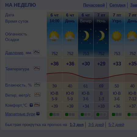
НА НЕДЕЛЮ
Почасовой
Сегодня
Зав
Дата
6 чт
6 чт
6 чт
7 пт
7 пт
7 пт
14:00
День
Вечер
Ночь
Утро
Ден
Время суток
Облачность
Осадки
Давление
, мм.
752
752
753
752
753
752
+36
+36
+30
+29
+33
+35
Температура
Влажность, %
39
40
61
69
50
40
Ю-В
Ю-В
Ю-В
В
Ю-В
Ю-В
Ветер, метр/с
5-9
5-9
3-6
1-3
3-6
7-12
Комфорт,°C
+39
+39
+34
+33
+36
+37
Магнитные бури
Быстрая прокрутка на прогноз на
1-3 дня
3-5 дней
5-7 дней