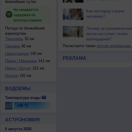
ближайшие сутки
Не ожидается
Как кислород служит
задержек по
человеку?
метеоусловиям
Погода по ближайшим
Почему астрономическая
аэропортам
весна наступает позже
Тяньцзинь
32 км
календарной?
Посмотрите также
другие интересные
Таншань
85 км
Циньхуандао
140 км
РЕКЛАМА
Пекин / Наньюань
141 км
Пекин / Шоуду
151 км
Дунъин
192 км
ВОДОЕМЫ
Температура воды
+28 °C
АСТРОНОМИЯ
6 августа 2026