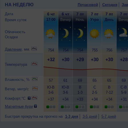
НА НЕДЕЛЮ
Почасовой
Сегодня
Зав
Дата
6 чт
6 чт
7 пт
7 пт
7 пт
7 пт
17:00
Вечер
Ночь
Утро
День
Вече
Время суток
Облачность
Осадки
Давление
, мм.
754
754
754
755
756
757
+32
+30
+29
+30
+30
+28
Температура
Влажность, %
57
61
69
65
65
69
Ю-В
Ю-В
В
С
В
С-В
Ветер, метр/с
3-6
3-6
1-3
2-5
7-12
5-9
Комфорт,°C
+37
+34
+33
+34
+34
+31
Магнитные бури
Быстрая прокрутка на прогноз на
1-3 дня
3-5 дней
5-7 дней