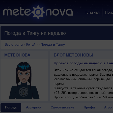
Главная
Пои
Погода в Тангу на неделю
Все страны
›
Китай
›
›
Погода в Тангу
МЕТЕОНОВА
БЛОГ МЕТЕОНОВЫ
Прогноз погоды на неделю в Танг
Этой ночью
ожидается ясная погода,
давление в пределах нормы.
Завтра 
юго-восточный, сильный, порывы до 
нормы. .
8 августа
, в течение суток ожидается
+27..29°, ветер северо-восточный, си
Прогноз погоды
обновлен 1 час 58 ми
Погода
Аллергия
Самочувствие
Профи
Агро