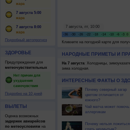
жара
7 августа 5:00
жара
7 августа 8:00
жара
Подробный автопрогноз
Кликните на погодной карте для пол
ЗДОРОВЬЕ
НАРОДНЫЕ ПРИМЕТЫ И ПР
Предупреждения для
На 7 августа
: Холодницы, зимоуказат
метеочувствительных
зима холодная.
Нет причин для
ИНТЕРЕСНЫЕ ФАКТЫ О ЗД
ухудшения
самочувствия
Почему северный загар
Подробно на 10 дней
цветом отличается от
южного?
ВЫЛЕТЫ
Чай матча может помочь
аллергикам
Оценка возможных
задержек авиарейсов
Почему нельзя ложиться
по метеоусловиям
на
спать неумытым?