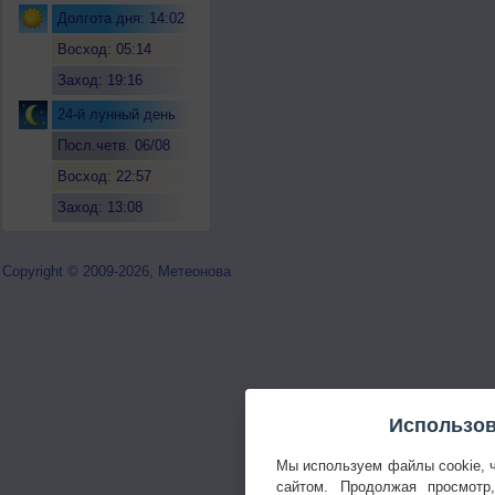
Долгота дня: 14:02
Восход: 05:14
Заход: 19:16
24-й лунный день
Посл.четв. 06/08
Восход: 22:57
Заход: 13:08
Copyright © 2009-2026, Метеонова
Использов
Мы используем файлы cookie, 
сайтом. Продолжая просмотр