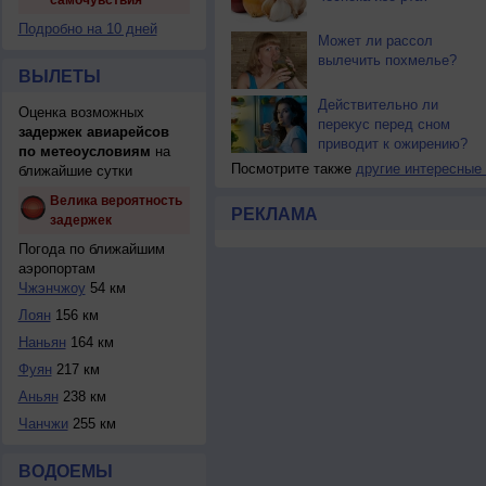
самочувствия
Подробно на 10 дней
Может ли рассол
вылечить похмелье?
ВЫЛЕТЫ
Действительно ли
Оценка возможных
перекус перед сном
задержек авиарейсов
приводит к ожирению?
по метеоусловиям
на
Посмотрите также
другие интересные
ближайшие сутки
Велика вероятность
РЕКЛАМА
задержек
Погода по ближайшим
аэропортам
Чжэнчжоу
54 км
Лоян
156 км
Наньян
164 км
Фуян
217 км
Аньян
238 км
Чанчжи
255 км
ВОДОЕМЫ