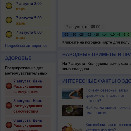
7 августа 2:00
жара
7 августа 5:00
жара
7 августа 8:00
жара
Кликните на погодной карте для пол
Подробный автопрогноз
НАРОДНЫЕ ПРИМЕТЫ И ПР
ЗДОРОВЬЕ
На 7 августа
: Холодницы, зимоуказат
Предупреждения для
зима холодная.
метеочувствительных
ИНТЕРЕСНЫЕ ФАКТЫ О ЗД
7 августа, День
Риск ухудшения
Почему северный загар
самочувствия
цветом отличается от
8 августа, Ночь
южного?
Риск ухудшения
Чай матча может помочь
самочувствия
аллергикам
8 августа, День
Как избавиться от запаха
Риск ухудшения
чеснока изо рта?