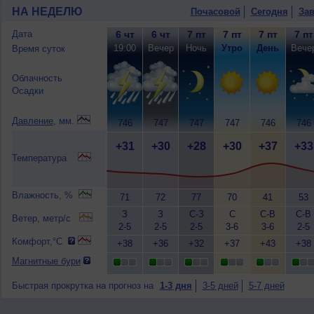
НА НЕДЕЛЮ
Почасовой
Сегодня
Зав
Дата
6 чт
6 чт
7 пт
7 пт
7 пт
7 пт
19:00
Вечер
Ночь
Утро
День
Вече
Время суток
Облачность
Осадки
Давление
, мм.
746
747
747
747
746
746
+31
+30
+28
+30
+37
+33
Температура
Влажность, %
71
72
77
70
41
53
З
З
С-З
С
С-В
С-В
Ветер, метр/с
2-5
2-5
2-5
3-6
3-6
2-5
Комфорт,°C
+38
+36
+32
+37
+43
+38
Магнитные бури
Быстрая прокрутка на прогноз на
1-3 дня
3-5 дней
5-7 дней