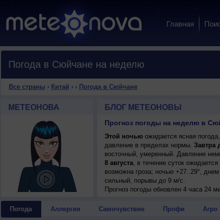
Главная
Пои
Погода в Сюйчане на неделю
Все страны
›
Китай
›
›
Погода в Сюйчане
МЕТЕОНОВА
БЛОГ МЕТЕОНОВЫ
Прогноз погоды на неделю в Сюй
Этой ночью
ожидается ясная погода,
давление в пределах нормы.
Завтра 
восточный, умеренный. Давление немн
8 августа
, в течение суток ожидаетс
возможна гроза; ночью +27..29°, днем
сильный, порывы до 9 м/с.
Прогноз погоды
обновлен 4 часа 24 м
Погода
Аллергия
Самочувствие
Профи
Агро