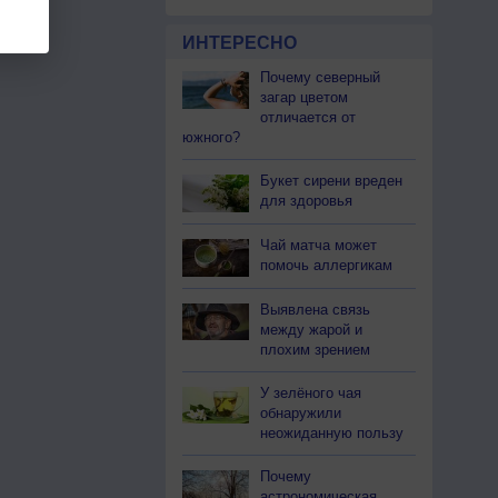
ИНТЕРЕСНО
Почему северный
загар цветом
отличается от
южного?
Букет сирени вреден
для здоровья
Чай матча может
помочь аллергикам
Выявлена связь
между жарой и
плохим зрением
У зелёного чая
обнаружили
неожиданную пользу
Почему
астрономическая