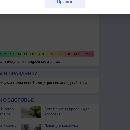
Принять
 для получения подробных данных
 И ПРАЗДНИКИ
моуказательницы. Если утренник холодный, то и
 О ЗДОРОВЬЕ
й загар
Букет сирени вреден для
тся от
здоровья
т помочь
Почему в ненастье