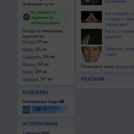
аллергикам
ближайшие сутки
Не ожидается
Как победить с
задержек по
и хандру в зим
метеоусловиям
хмурые дни?
Погода по ближайшим
Ругаться полез
аэропортам
здоровья
Лучжоу
87 км
Привычки, кото
Ибинь
101 км
старят
Синьцзинь
150 км
Чунцин
153 км
Посмотрите также
другие ин
Чэнду
154 км
РЕКЛАМА
Гуанхань
167 км
ВОДОЕМЫ
Температура воды
+25 °C
АСТРОНОМИЯ
7 августа 2026