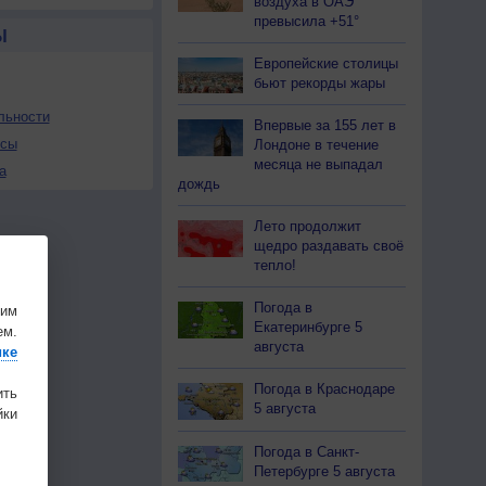
воздуха в ОАЭ
превысила +51°
Ы
Европейские столицы
бьют рекорды жары
льности
Впервые за 155 лет в
осы
Лондоне в течение
месяца не выпадал
а
дождь
Лето продолжит
щедро раздавать своё
тепло!
Погода в
шим
Екатеринбурге 5
ем.
августа
ике
Погода в Краснодаре
ить
5 августа
ки
Погода в Санкт-
Петербурге 5 августа