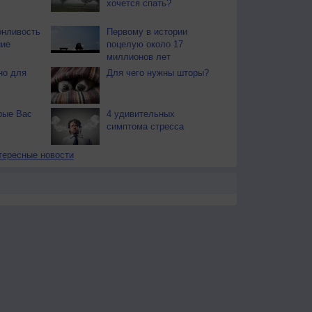
хочется спать?
онливость
Первому в истории
ние
поцелую около 17
миллионов лет
но для
Для чего нужны шторы?
рые Вас
4 удивительных
симптома стресса
тересные новости