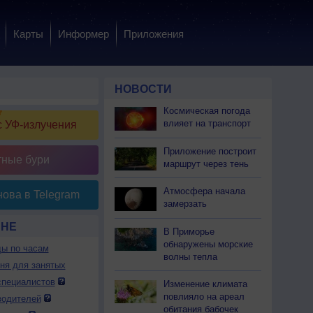
Карты
Информер
Приложения
НОВОСТИ
Космическая погода
влияет на транспорт
 УФ-излучения
Приложение построит
тные бури
маршрут через тень
Атмосфера начала
ова в Telegram
замерзать
ЯНЕ
В Приморье
обнаружены морские
ды по часам
волны тепла
дня для занятых
специалистов
Изменение климата
повлияло на ареал
водителей
обитания бабочек