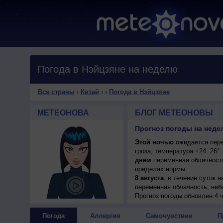
Погода в Нэйцзяне на неделю
Все страны
›
Китай
›
›
Погода в Нэйцзяне
МЕТЕОНОВА
БЛОГ МЕТЕОНОВЫ
Прогноз погоды на недел
Этой ночью
ожидается пере
гроза, температура +24..26
днем
переменная облачность
пределах нормы. .
8 августа
, в течение суток 
переменная облачность, неб
днем +33..35°, ветер слабый
Прогноз погоды
обновлен 4 ч
Погода
Аллергия
Самочувствие
П