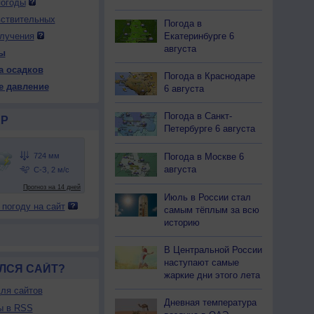
погоды
вствительных
Погода в
Екатеринбурге 6
лучения
 пн
10 пн
10 пн
10 пн
11 вт
11 вт
11 вт
11 вт
12 ср
августа
ы
очь
Утро
День
Вечер
Ночь
Утро
День
Вечер
Ночь
а осадков
Погода в Краснодаре
е давление
6 августа
Погода в Санкт-
Р
21
722
720
719
720
720
719
718
718
Петербурге 6 августа
28
+29
+35
+32
+28
+29
+36
+33
+30
Погода в Москве 6
августа
Июль в России стал
77
78
55
65
77
84
56
67
68
 погоду на сайт
самым тёплым за всю
З
Ю-З
С-З
С-З
З
С-В
З
Ю
историю
Штиль
-3
1-3
1-3
1-3
2-5
1-3
2-5
2-5
33
+35
+44
+39
+33
+35
+46
+43
+35
В Центральной России
наступают самые
ЛСЯ САЙТ?
жаркие дни этого лета
ля сайтов
Дневная температура
ы в RSS