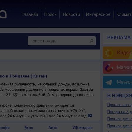
Главная
Поиск
Новости
Интересное
Климат
РЕКЛАМА
Индекс
Магни
ю в Нэйцзяне ( Китай)
Метеон
менная облачность, небольшой дождь, возможна
°. Атмосферное давление в пределах нормы.
Завтра
, +31..33°, ветер слабый. Атмосферное давление в
В НЭЙЦЗ
Прогноз пого
на фоне пониженного давления ожидается
ольшой дождь, возможна гроза; ночью +25..27°,
Погода на 3 
.
аса 24 минуты и уточнен 1 час 24 минуты назад
Прогноз для 
Прогноз для 
рофи
Агро
Авто
УФ-индекс