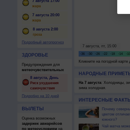
7 августа 17:00
жара
7 августа 20:00
жара
8 августа 2:00
гроза
Подробный автопрогноз
ЗДОРОВЬЕ
Кликните на погодной карте
Предупреждения для
метеочувствительных
НАРОДНЫЕ ПРИМЕТЫ
8 августа, День
На 7 августа
: Холодницы, зи
Риск ухудшения
зима холодная.
самочувствия
Подробно на 10 дней
ИНТЕРЕСНЫЕ ФАКТЫ
ВЫЛЕТЫ
Почему северны
цветом отличае
Оценка возможных
южного?
задержек авиарейсов
Чай матча може
по метеоусловиям
на