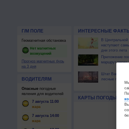
Г/М ПОЛЕ
ИНТЕРЕСНЫЕ ФАКТЫ
В Центральной
Геомагнитная обстановка
наступают сам
Нет магнитных
дни этого лета
возмущений
Приложение по
Прогноз магнитных бурь
маршрут через 
на 3 дня
Штат Вашингтон
ВОДИТЕЛЯМ
лесные пожары
Мы
са
Опасные
погодные
По
явления для водителей
КАРТЫ ПОГОДЫ
ко
7 августа 11:00
Вы
жара
с
бе
7 августа 14:00
жара