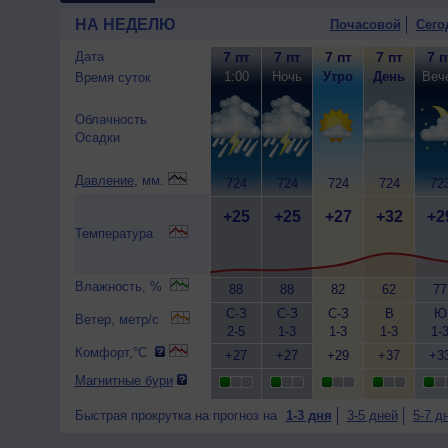
НА НЕДЕЛЮ
Почасовой
Сего
Дата
7 пт
7 пт
7 пт
7 пт
7 п
1:00
Ночь
Утро
День
Веч
Время суток
Облачность
Осадки
Давление
, мм.
724
724
724
724
72
+25
+25
+27
+32
+2
Температура
Влажность, %
88
88
82
62
77
С-З
С-З
С-З
В
Ю
Ветер, метр/с
2-5
1-3
1-3
1-3
1-
Комфорт,°C
+27
+27
+29
+37
+3
Магнитные бури
Быстрая прокрутка на прогноз на
1-3 дня
3-5 дней
5-7 д