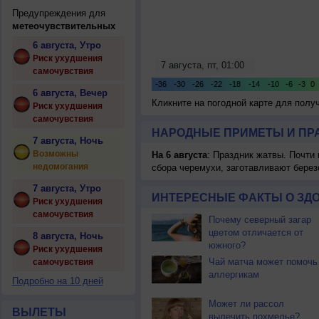
Предупреждения для
метеочувствительных
6 августа, Утро
Риск ухудшения
самочувствия
6 августа, Вечер
Кликните на погодной карте для пол
Риск ухудшения
самочувствия
НАРОДНЫЕ ПРИМЕТЫ И ПР
7 августа, Ночь
Возможны
На 6 августа
: Праздник жатвы. Почти
недомогания
сбора черемухи, заготавливают берез
7 августа, Утро
ИНТЕРЕСНЫЕ ФАКТЫ О ЗД
Риск ухудшения
самочувствия
Почему северный загар
цветом отличается от
8 августа, Ночь
южного?
Риск ухудшения
Чай матча может помочь
самочувствия
аллергикам
Подробно на 10 дней
Может ли рассол
ВЫЛЕТЫ
вылечить похмелье?