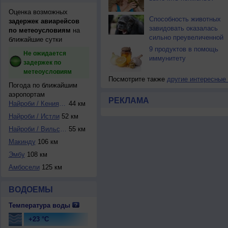
Оценка возможных
Способность животных
задержек авиарейсов
завидовать оказалась
по метеоусловиям
на
сильно преувеличенной
ближайшие сутки
9 продуктов в помощь
Не ожидается
иммунитету
задержек по
метеоусловиям
Посмотрите также
другие интересные
Погода по ближайшим
аэропортам
РЕКЛАМА
Найроби / Кениятт...
44 км
Найроби / Истли
52 км
Найроби / Вильсон
55 км
Макинду
106 км
Эмбу
108 км
Амбосели
125 км
ВОДОЕМЫ
Температура воды
+23 °C