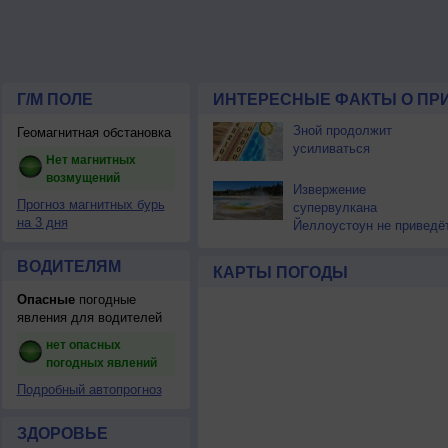
Г/М ПОЛЕ
ИНТЕРЕСНЫЕ ФАКТЫ О ПР
Зной продолжит
Геомагнитная обстановка
усиливаться
Нет магнитных
возмущений
Извержение
Прогноз магнитных бурь
супервулкана
на 3 дня
Йеллоустоун не приведё
к уничтожению
цивилизации
ВОДИТЕЛЯМ
КАРТЫ ПОГОДЫ
Опасные
погодные
явления для водителей
нет опасных
погодных явлений
Подробный автопрогноз
ЗДОРОВЬЕ