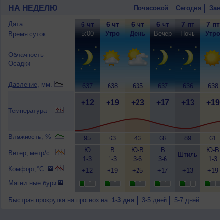
НА НЕДЕЛЮ
Почасовой
Сегодня
Зав
Дата
6 чт
6 чт
6 чт
6 чт
7 пт
7 пт
5:00
Утро
День
Вечер
Ночь
Утро
Время суток
Облачность
Осадки
Давление
, мм.
637
638
635
637
636
638
+12
+19
+23
+17
+13
+19
Температура
Влажность, %
95
63
46
68
89
61
Ю
В
Ю-В
В
Ю-В
Ветер, метр/с
Штиль
1-3
1-3
3-6
3-6
1-3
Комфорт,°C
+12
+19
+25
+17
+13
+19
Магнитные бури
Быстрая прокрутка на прогноз на
1-3 дня
3-5 дней
5-7 дней