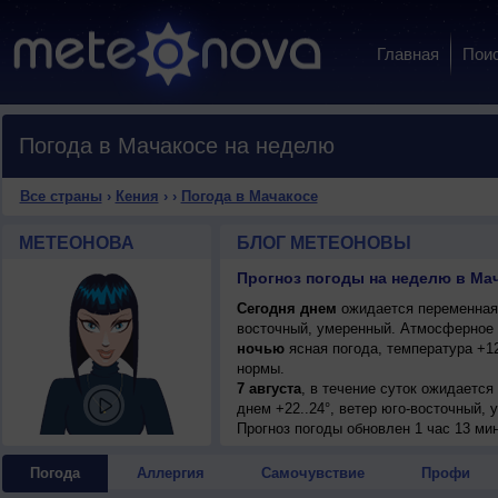
Главная
Пои
Погода в Мачакосе на неделю
Все страны
›
Кения
›
›
Погода в Мачакосе
МЕТЕОНОВА
БЛОГ МЕТЕОНОВЫ
Прогноз погоды на неделю в Мач
Сегодня днем
ожидается переменная о
восточный, умеренный. Атмосферное 
ночью
ясная погода, температура +1
нормы.
7 августа
, в течение суток ожидается
днем +22..24°, ветер юго-восточный, 
Прогноз погоды
обновлен 1 час 13 ми
Погода
Аллергия
Самочувствие
Профи