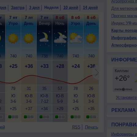
Агропрогноз 
дня
Завтра
3 дня
Неделя
10 дней
14 дней
Для метеочу
Прогноз магн
т
7 пт
7 пт
7 пт
8 сб
8 сб
8 сб
8 сб
9 вс
9
Индекс УФ-из
ь
Утро
День
Вечер
Ночь
Утро
День
Вечер
Ночь
У
Карты погод
Инфографик
Атмосферно
0
740
740
738
740
740
740
737
740
7
ИНФОРМЕ
8
+25
+36
+33
+28
+24
+36
+37
+26
+
79
31
35
57
78
26
23
65
Ю
Ю-В
Ю-В
Ю-В
Ю
Ю-В
Ю-В
Ю-В
Установите
2
3-6
3-6
7-12
5-9
3-6
3-6
5-9
5-9
3
0
+25
+37
+34
+29
+25
+35
+36
+27
+
РЕКЛАМА
ПОНРАВИ
ней
RSS
Печать
Информеры д