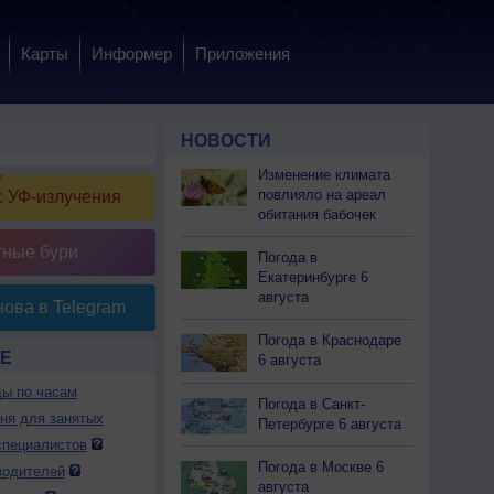
Карты
Информер
Приложения
НОВОСТИ
Изменение климата
повлияло на ареал
 УФ-излучения
обитания бабочек
тные бури
Погода в
Екатеринбурге 6
августа
ова в Telegram
Погода в Краснодаре
Е
6 августа
ды по часам
Погода в Санкт-
дня для занятых
Петербурге 6 августа
специалистов
Погода в Москве 6
водителей
августа