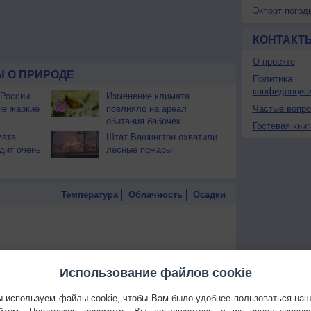
Экпорт погод
КОНТАКТ
О проекте
 О ПРИРОДЕ
Политика
конфиденциа
 России
Изменение климата
ые жаркие
повлияло на ареал
Частые вопр
обитания бабочек
Гостевая книг
мата
Штат Вашингтон охватили
дит очень
лесные пожары
Температура
Облачность
Осадки
Использование файлов cookie
 используем файлы cookie, чтобы Вам было удобнее пользоваться на