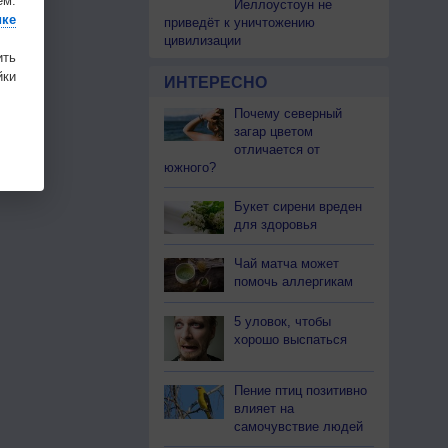
ем.
Йеллоустоун не
ике
приведёт к уничтожению
цивилизации
ить
ки
ИНТЕРЕСНО
Почему северный
загар цветом
отличается от
южного?
Букет сирени вреден
для здоровья
Чай матча может
помочь аллергикам
5 уловок, чтобы
хорошо выспаться
Пение птиц позитивно
влияет на
самочувствие людей