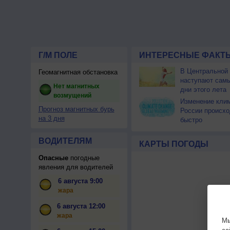
Г/М ПОЛЕ
ИНТЕРЕСНЫЕ ФАКТЫ
В Центральной
Геомагнитная обстановка
наступают сам
Нет магнитных
дни этого лета
возмущений
Изменение кли
Прогноз магнитных бурь
России происхо
на 3 дня
быстро
ВОДИТЕЛЯМ
КАРТЫ ПОГОДЫ
Опасные
погодные
явления для водителей
6 августа 9:00
жара
6 августа 12:00
жара
Мы