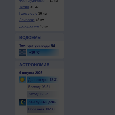
Форт-Худ/Роберт-Г...
11 км
Темпл
31 км
Гатесвилле
36 км
Лампасас
45 км
Джорджтаун
48 км
ВОДОЕМЫ
Температура воды
+30 °C
АСТРОНОМИЯ
6 августа 2026
Долгота дня: 13:31
Восход: 05:51
Заход: 19:22
23-й лунный день
Посл.четв. 06/08