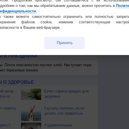
йтом. Продолжая просмотр, Вы соглашаетесь с их использовани
дробнее о том, как мы обрабатываем данные, можно прочитать в
Полит
нфиденциальности
.
 также можете самостоятельно ограничить или полностью запрет
охранение файлов cookie, изменив соответствующие настрой
зопасности в Вашем веб-браузере.
Принять
 для получения подробных данных
 И ПРАЗДНИКИ
ы. Почти повсеместно поспел хлеб. Наступает пора
ают березовые веники.
 О ЗДОРОВЬЕ
й загар
Букет сирени вреден для
тся от
здоровья
т помочь
Скучать полезно, если
делать это правильно
тресс?
4 удивительных