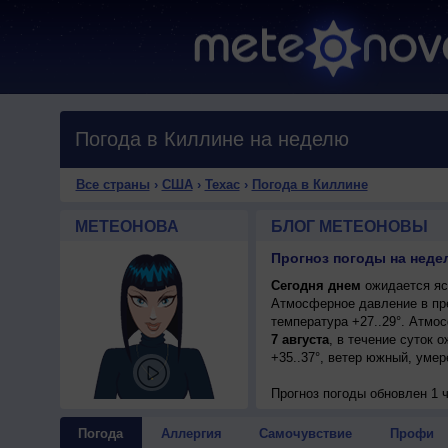
Погода в Киллине на неделю
Все страны
›
США
›
Техас
›
Погода в Киллине
МЕТЕОНОВА
БЛОГ МЕТЕОНОВЫ
Прогноз погоды на неде
Сегодня днем
ожидается ясн
Атмосферное давление в пр
температура +27..29°. Атмо
7 августа
, в течение суток 
+35..37°, ветер южный, умер
Прогноз погоды
обновлен 1 
Погода
Аллергия
Самочувствие
Профи