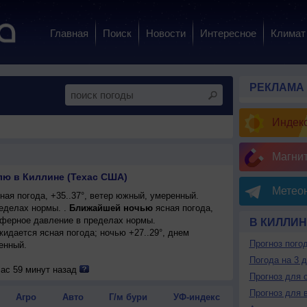
Главная
Поиск
Новости
Интересное
Климат
РЕКЛАМА
Индекс
Магни
лю в Киллине (Техас США)
Метеон
ая погода, +35..37°, ветер южный, умеренный.
еделах нормы. .
Ближайшей ночью
ясная погода,
сферное давление в пределах нормы.
В КИЛЛИН
ожидается ясная погода; ночью +27..29°, днем
Прогноз пого
енный.
Погода на 3 
час 59 минут назад
Прогноз для 
Прогноз для 
Агро
Авто
Г/м бури
УФ-индекс