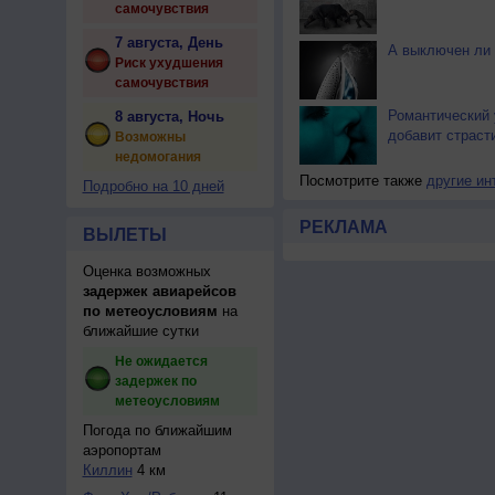
самочувствия
7 августа, День
А выключен ли 
Риск ухудшения
самочувствия
Романтический 
8 августа, Ночь
добавит страст
Возможны
недомогания
Посмотрите также
другие ин
Подробно на 10 дней
РЕКЛАМА
ВЫЛЕТЫ
Оценка возможных
задержек авиарейсов
по метеоусловиям
на
ближайшие сутки
Не ожидается
задержек по
метеоусловиям
Погода по ближайшим
аэропортам
Киллин
4 км