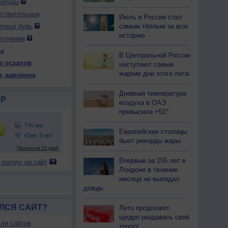
погоды
вствительных
Июль в России стал
самым тёплым за всю
итных бурь
 вс
9 вс
9 вс
10 пн
10 пн
10 пн
10 пн
11 вт
11 вт
историю
лучения
тро
День
Вечер
Ночь
Утро
День
Вечер
Ночь
Утро
ы
В Центральной России
а осадков
наступают самые
жаркие дни этого лета
е давление
Дневная температура
40
740
736
740
740
739
736
739
740
Р
воздуха в ОАЭ
24
+36
+34
+27
+24
+36
+38
+28
+26
превысила +51°
Европейские столицы
бьют рекорды жары
84
33
36
66
83
29
22
64
78
Ю
Ю-В
Ю
Ю-В
Ю
Ю-В
Ю
Ю
Ю
Впервые за 155 лет в
 погоду на сайт
-6
3-6
7-12
5-9
3-6
5-9
3-6
7-12
5-9
Лондоне в течение
месяца не выпадал
24
+37
+35
+28
+25
+37
+38
+30
+27
дождь
ЛСЯ САЙТ?
Лето продолжит
щедро раздавать своё
ля сайтов
тепло!