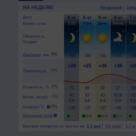
НА НЕДЕЛЮ
Почасовой
Сего
Дата
6 чт
6 чт
6 чт
6 чт
7 п
3:00
Утро
День
Вечер
Ноч
Время суток
Облачность
Осадки
Давление
, мм.
740
740
740
737
74
+26
+25
+36
+36
+2
Температура
Влажность, %
71
88
32
27
63
Ю
Ю
Ю
Ю-В
Ю
Ветер, метр/с
5-9
3-6
5-9
5-9
7-1
Комфорт,°C
+28
+25
+37
+36
+3
Магнитные бури
Быстрая прокрутка на прогноз на
1-3 дня
3-5 дней
5-7 д