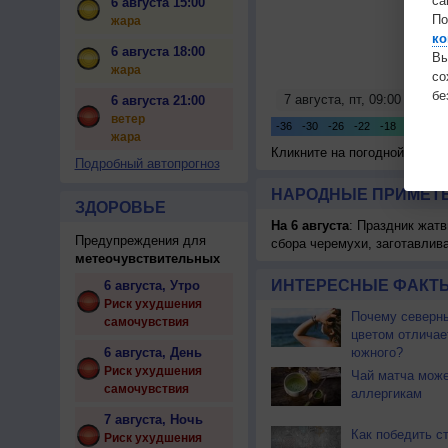
са
6 августа 15:00
По
жара
ко
6 августа 18:00
Вы
жара
с
бе
6 августа 21:00
ветер
жара
Кликните на погодной карте
Подробный автопрогноз
НАРОДНЫЕ ПРИМЕТЫ
ЗДОРОВЬЕ
На 6 августа
: Праздник жатв
Предупреждения для
сбора черемухи, заготавлив
метеочувствительных
ИНТЕРЕСНЫЕ ФАКТЫ
6 августа, Утро
Риск ухудшения
Почему северны
самочувствия
цветом отличае
6 августа, День
южного?
Риск ухудшения
Чай матча може
самочувствия
аллергикам
7 августа, Ночь
Как победить с
Риск ухудшения