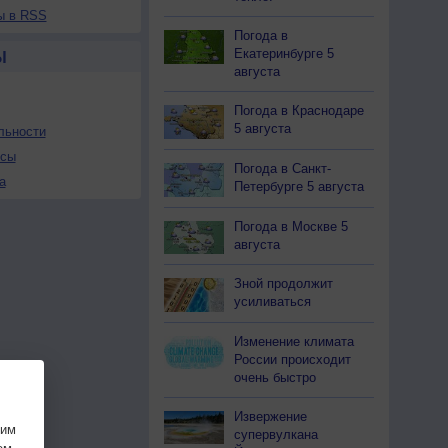
ы в RSS
Погода в
Екатеринбурге 5
Ы
августа
Погода в Краснодаре
5 августа
льности
осы
Погода в Санкт-
а
Петербурге 5 августа
Погода в Москве 5
августа
Зной продолжит
усиливаться
Изменение климата
России происходит
очень быстро
Извержение
шим
супервулкана