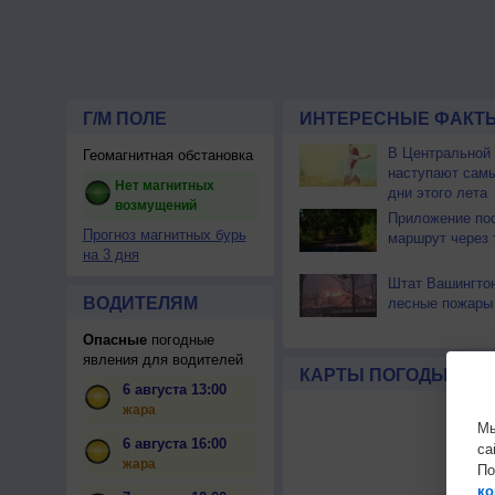
Г/М ПОЛЕ
ИНТЕРЕСНЫЕ ФАКТЫ
В Центральной
Геомагнитная обстановка
наступают сам
Нет магнитных
дни этого лета
возмущений
Приложение по
Прогноз магнитных бурь
маршрут через 
на 3 дня
Штат Вашингтон
ВОДИТЕЛЯМ
лесные пожары
Опасные
погодные
явления для водителей
КАРТЫ ПОГОДЫ
6 августа 13:00
жара
Мы
6 августа 16:00
са
жара
По
ко