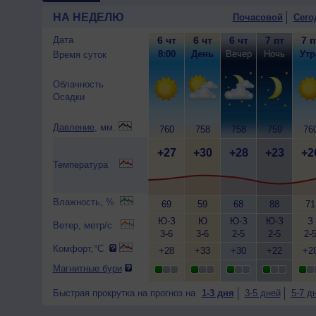
НА НЕДЕЛЮ
Почасовой
Сего
Дата
6 чт
6 чт
6 чт
7 пт
7 п
8:00
День
Вечер
Ночь
Утр
Время суток
Облачность
Осадки
Давление
, мм.
760
758
758
759
76
+27
+30
+28
+23
+2
Температура
Влажность, %
69
59
68
88
71
Ю-З
Ю
Ю-З
Ю-З
З
Ветер, метр/с
3-6
3-6
2-5
2-5
2-
Комфорт,°C
+28
+33
+30
+22
+2
Магнитные бури
Быстрая прокрутка на прогноз на
1-3 дня
3-5 дней
5-7 д