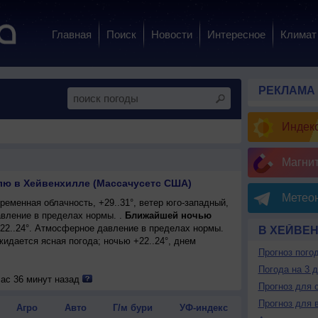
Главная
Поиск
Новости
Интересное
Климат
РЕКЛАМА
Индекс
Магни
лю в Хейвенхилле (Массачусетс США)
Метеон
еменная облачность, +29..31°, ветер юго-западный,
вление в пределах нормы. .
Ближайшей ночью
+22..24°. Атмосферное давление в пределах нормы.
В ХЕЙВЕ
ожидается ясная погода; ночью +22..24°, днем
Прогноз пого
Погода на 3 
час 36 минут назад
Прогноз для 
Прогноз для 
Агро
Авто
Г/м бури
УФ-индекс