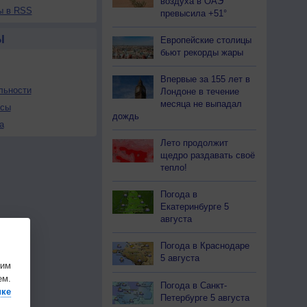
воздуха в ОАЭ
ы в RSS
превысила +51°
Ы
Европейские столицы
бьют рекорды жары
Впервые за 155 лет в
льности
Лондоне в течение
месяца не выпадал
осы
дождь
а
Лето продолжит
щедро раздавать своё
тепло!
Погода в
Екатеринбурге 5
августа
Погода в Краснодаре
5 августа
шим
ем.
Погода в Санкт-
ике
Петербурге 5 августа