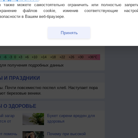
 также можете самостоятельно ограничить или полностью запрет
охранение файлов cookie, изменив соответствующие настрой
зопасности в Вашем веб-браузере.
Принять
 для получения подробных данных
 И ПРАЗДНИКИ
ы. Почти повсеместно поспел хлеб. Наступает пора
ают березовые веники.
 О ЗДОРОВЬЕ
й загар
Букет сирени вреден для
тся от
здоровья
т помочь
Почему при высокой