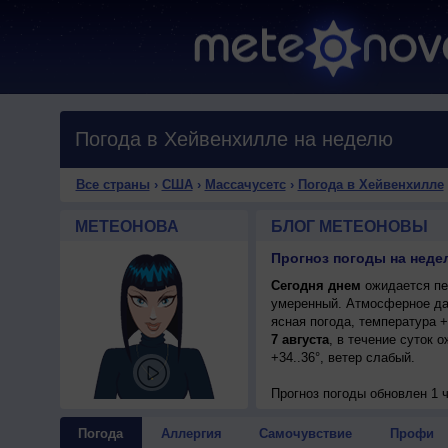
Погода в Хейвенхилле на неделю
Все страны
›
США
›
Массачусетс
›
Погода в Хейвенхилле
МЕТЕОНОВА
БЛОГ МЕТЕОНОВЫ
Прогноз погоды на неде
Сегодня днем
ожидается пер
умеренный. Атмосферное да
ясная погода, температура 
7 августа
, в течение суток 
+34..36°, ветер слабый.
Прогноз погоды
обновлен 1 
Погода
Аллергия
Самочувствие
Профи