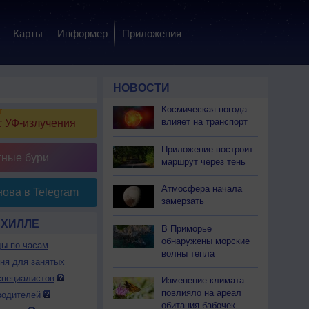
Карты
Информер
Приложения
НОВОСТИ
Космическая погода
влияет на транспорт
 УФ-излучения
Приложение построит
тные бури
маршрут через тень
Атмосфера начала
ова в Telegram
замерзать
НХИЛЛЕ
В Приморье
обнаружены морские
ды по часам
волны тепла
дня для занятых
специалистов
Изменение климата
повлияло на ареал
водителей
обитания бабочек