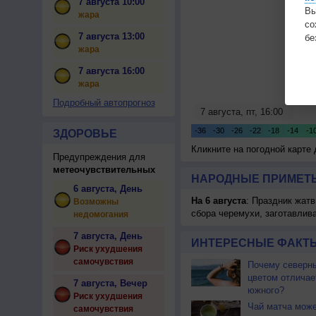
7 августа 10:00
Вы
жара
с
7 августа 13:00
бе
жара
7 августа 16:00
жара
Подробный автопрогноз
ЗДОРОВЬЕ
Кликните на погодной карте
Предупреждения для
метеочувствительных
НАРОДНЫЕ ПРИМЕТЫ
6 августа, День
На 6 августа
: Праздник жатв
Возможны
сбора черемухи, заготавлив
недомогания
7 августа, День
ИНТЕРЕСНЫЕ ФАКТЫ
Риск ухудшения
самочувствия
Почему северны
цветом отличае
7 августа, Вечер
южного?
Риск ухудшения
Чай матча може
самочувствия