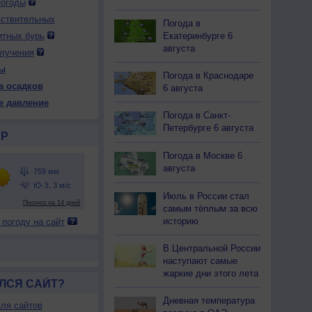
погоды
вствительных
Погода в
Екатеринбурге 6
итных бурь
 вс
9 вс
10 пн
10 пн
10 пн
10 пн
11 вт
11 вт
11 вт
августа
лучения
ень
Вечер
Ночь
Утро
День
Вечер
Ночь
Утро
День
ы
Погода в Краснодаре
а осадков
6 августа
е давление
Погода в Санкт-
53
754
757
758
756
755
754
753
752
Петербурге 6 августа
Р
34
+25
+20
+21
+33
+25
+20
+23
+33
Погода в Москве 6
августа
Июль в России стал
29
48
60
62
26
62
86
82
36
самым тёплым за всю
З
З
З
З
Ю
Ю
Ю
Ю-З
З
историю
 погоду на сайт
-6
3-6
2-5
1-3
3-6
2-5
3-6
3-6
3-6
33
+26
+24
+24
+32
+26
+20
+23
+33
В Центральной России
наступают самые
жаркие дни этого лета
ЛСЯ САЙТ?
Дневная температура
ля сайтов