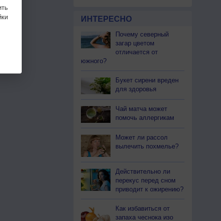
ить
ки
ИНТЕРЕСНО
Почему северный
загар цветом
отличается от
южного?
Букет сирени вреден
для здоровья
Чай матча может
помочь аллергикам
Может ли рассол
вылечить похмелье?
Действительно ли
перекус перед сном
приводит к ожирению?
Как избавиться от
запаха чеснока изо