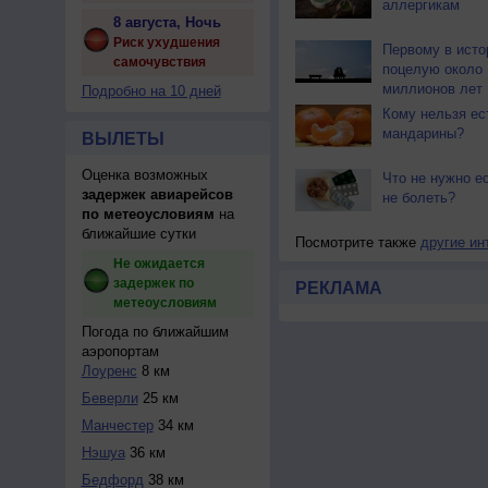
аллергикам
8 августа, Ночь
Риск ухудшения
Первому в исто
самочувствия
поцелую около 
миллионов лет
Подробно на 10 дней
Кому нельзя ес
мандарины?
ВЫЛЕТЫ
Оценка возможных
Что не нужно ес
задержек авиарейсов
не болеть?
по метеоусловиям
на
ближайшие сутки
Посмотрите также
другие ин
Не ожидается
задержек по
РЕКЛАМА
метеоусловиям
Погода по ближайшим
аэропортам
Лоуренс
8 км
Беверли
25 км
Манчестер
34 км
Нэшуа
36 км
Бедфорд
38 км