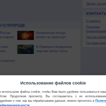
Экпорт погод
КОНТАКТ
О проекте
 О ПРИРОДЕ
Политика
конфиденциа
 России
Космическая погода
ые жаркие
влияет на транспорт
Частые вопр
Гостевая книг
строит
В Приморье обнаружены
тень
морские волны тепла
 охватили
Температура
Облачность
Осадки
Использование файлов cookie
 используем файлы cookie, чтобы Вам было удобнее пользоваться на
йтом. Продолжая просмотр, Вы соглашаетесь с их использовани
дробнее о том, как мы обрабатываем данные, можно прочитать в
Полит
нфиденциальности
.