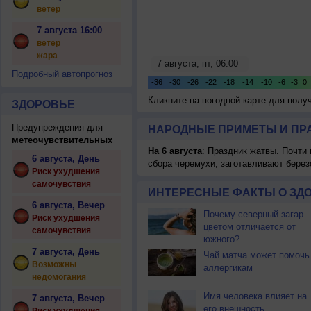
ветер
7 августа 16:00
ветер
жара
Подробный автопрогноз
Кликните на погодной карте для пол
ЗДОРОВЬЕ
Предупреждения для
НАРОДНЫЕ ПРИМЕТЫ И ПР
метеочувствительных
На 6 августа
: Праздник жатвы. Почти
6 августа, День
сбора черемухи, заготавливают берез
Риск ухудшения
самочувствия
ИНТЕРЕСНЫЕ ФАКТЫ О ЗД
6 августа, Вечер
Почему северный загар
Риск ухудшения
цветом отличается от
самочувствия
южного?
7 августа, День
Чай матча может помочь
Возможны
аллергикам
недомогания
Имя человека влияет на
7 августа, Вечер
его внешность