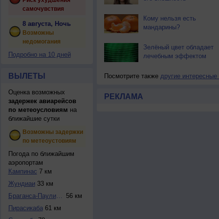
Риск ухудшения
самочувствия
Кому нельзя есть
8 августа, Ночь
мандарины?
Возможны
недомогания
Зелёный цвет обладает
Подробно на 10 дней
лечебным эффектом
ВЫЛЕТЫ
Посмотрите также
другие интересные
Оценка возможных
РЕКЛАМА
задержек авиарейсов
по метеоусловиям
на
ближайшие сутки
Возможны задержки
по метеоустовиям
Погода по ближайшим
аэропортам
Кампинас
7 км
Жундиаи
33 км
Браганса-Паулиста
56 км
Пирасикаба
61 км