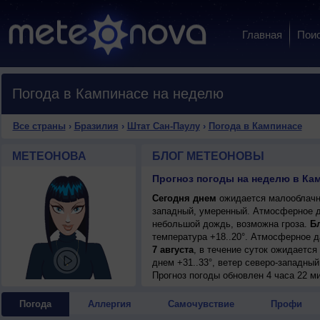
Главная
Пои
Погода в Кампинасе на неделю
Все страны
›
Бразилия
›
Штат Сан-Паулу
›
Погода в Кампинасе
МЕТЕОНОВА
БЛОГ МЕТЕОНОВЫ
Прогноз погоды на неделю в Ка
Сегодня днем
ожидается малооблачная
западный, умеренный. Атмосферное д
небольшой дождь, возможна гроза.
Бл
температура +18..20°. Атмосферное 
7 августа
, в течение суток ожидается
днем +31..33°, ветер северо-западный
Прогноз погоды
обновлен 4 часа 22 м
Погода
Аллергия
Самочувствие
Профи