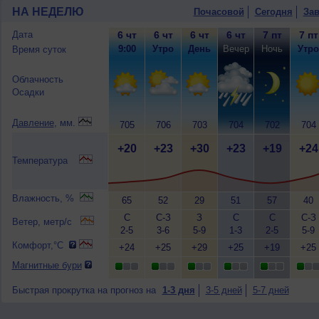
НА НЕДЕЛЮ
Почасовой
Сегодня
Зав
Дата
6 чт
6 чт
6 чт
6 чт
7 пт
7 пт
9:00
Утро
День
Вечер
Ночь
Утро
Время суток
Облачность
Осадки
Давление
, мм.
705
706
703
704
702
704
+20
+23
+30
+23
+19
+24
Температура
Влажность, %
65
52
29
51
57
40
С
С-З
З
С
С
С-З
Ветер, метр/с
2-5
3-6
5-9
1-3
2-5
5-9
Комфорт,°C
+24
+25
+29
+25
+19
+25
Магнитные бури
Быстрая прокрутка на прогноз на
1-3 дня
3-5 дней
5-7 дней