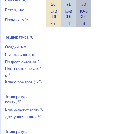
Влажность, %
26
71
70
Ветер, м/с
Ю-В
Ю-В
Ю-З
3-6
3-6
3-6
Порывы, м/с
<7
8
8
Температура,°C
Осадки, мм
Высота снега, м
Прирост снега за 3 ч.
Плотность снега кг/
3
м
Класс пожаров (1-5)
Температура
почвы,°C
Влагосодержание, %
Доступная влага, %
Температура