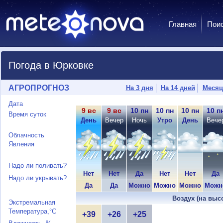
Главная
Пои
Погода в Юрковке
АГРОПРОГНОЗ
На 3 дня
На 14 дней
Месяц
Дата
9 вс
9 вс
10 пн
10 пн
10 пн
10 п
Время суток
День
Вечер
Ночь
Утро
День
Вече
Облачность
Явления
Надо ли поливать?
Нет
Нет
Да
Нет
Нет
Да
Надо ли укрывать?
Да
Да
Можно
Можно
Можно
Можн
Воздух (на выс
Экстремальная
Температура,°C
+39
+26
+25