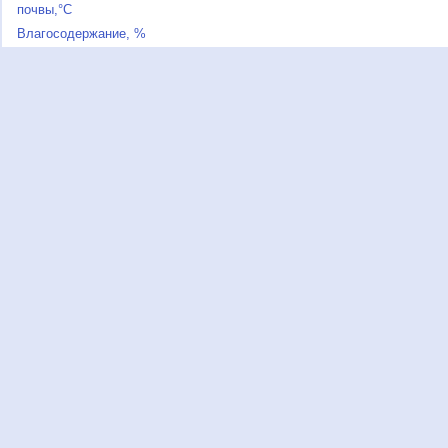
почвы,°C
Влагосодержание, %