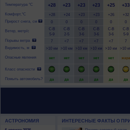
Температура °C
+28
+23
+23
+23
+25
+33
Комфорт,°C
+28
+24
+23
+23
+26
+32
Прирост снега, см
0
0
0
0
0
0
С-В
С-В
С-В
С-В
С-В
С-В
Ветер, метр/с
5-9
2-5
3-6
3-6
3-6
5-9
Порывы ветра
7
<7
<7
<7
<7
7
Видимость, м
>10 км
>10 км
>10 км
>10 км
>10 км
>10 к
Опасные явления
нет
нет
нет
нет
нет
жар
Класс опасности
Помыть автомобиль?
да
да
да
да
да
да
АСТРОНОМИЯ
ИНТЕРЕСНЫЕ ФАКТЫ О ПРИ
6 августа 2026
Почему северный загар