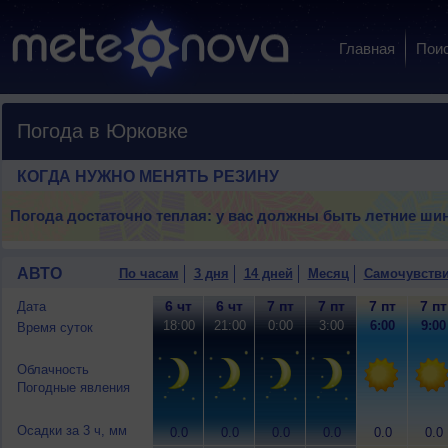
Главная
Пои
Погода в Юрковке
КОГДА НУЖНО МЕНЯТЬ РЕЗИНУ
Погода достаточно теплая: у вас должны быть летние ши
АВТО
По часам
3 дня
14 дней
Месяц
Самочувств
6 чт
6 чт
7 пт
7 пт
7 пт
7 пт
Дата
18:00
21:00
0:00
3:00
6:00
9:00
Время суток
Облачность
Погодные явления
Осадки за 3 ч, мм
0.0
0.0
0.0
0.0
0.0
0.0