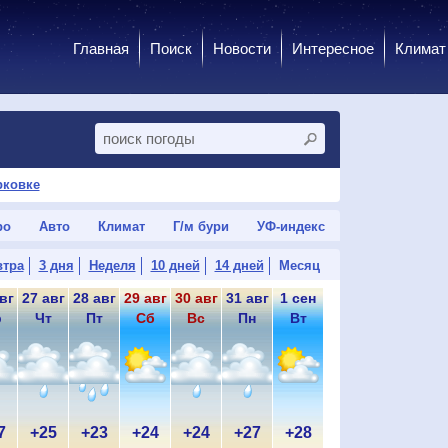
Главная
Поиск
Новости
Интересное
Климат
рковке
ро
Авто
Климат
Г/м бури
УФ-индекс
втра
3 дня
Неделя
10 дней
14 дней
Месяц
вг
27 авг
28 авг
29 авг
30 авг
31 авг
1 сен
2 сен
3 сен
4 
р
Чт
Пт
Сб
Вс
Пн
Вт
Ср
Чт
7
+25
+23
+24
+24
+27
+28
+29
+29
+