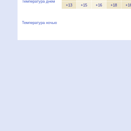
Температура днем
+13
+15
+16
+18
+1
Температура ночью