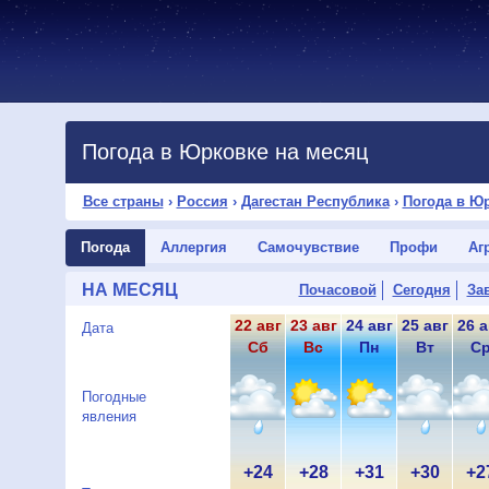
Погода в Юрковке на месяц
Все страны
›
Россия
›
Дагестан Республика
›
Погода в Ю
Погода
Аллергия
Самочувствие
Профи
Аг
НА МЕСЯЦ
Почасовой
Сегодня
За
22 авг
23 авг
24 авг
25 авг
26 а
Дата
Сб
Вс
Пн
Вт
С
Погодные
явления
+24
+28
+31
+30
+2