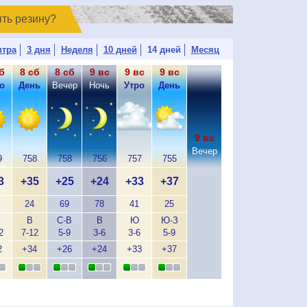
ять резинy?
втра
3 дня
Неделя
10 дней
14 дней
Месяц
б
8 сб
8 сб
9 вс
9 вс
9 вс
о
День
Вечер
Ночь
Утро
День
9 вс
Вечер
9
758
758
756
757
755
3
+35
+25
+24
+33
+37
24
69
78
41
25
В
С-В
В
Ю
Ю-З
2
7-12
5-9
3-6
3-6
5-9
2
+34
+26
+24
+33
+37