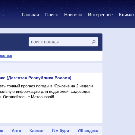
Главная
Поиск
Новости
Интересное
Климат
рковке
ке (Дагестан Республика Россия)
ть точный прогноз погоды в Юрковке на 2 недели
циальную информацию для водителей, садоводов,
. Оставайтесь с Метеоновой!
ро
Авто
Климат
Г/м бури
УФ-индекс