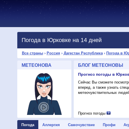
Погода в Юрковке на 14 дней
Все страны
›
Россия
›
Дагестан Республика
›
Погода в Ю
МЕТЕОНОВА
БЛОГ МЕТЕОНОВЫ
Прогноз погоды в Юрков
Сейчас Вы сможете посмотре
вперед, а также узнать спе
метеочувствительных людей
Прогноз погоды
Погода
Аллергия
Самочувствие
Профи
Аг