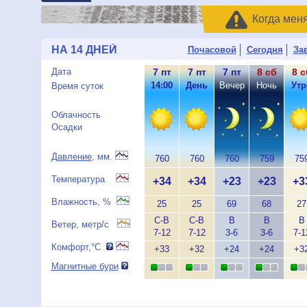
Когда мен
НА 14 ДНЕЙ
Почасовой
Сегодня
За
Дата
7 пт
7 пт
7 пт
8 сб
8 с
14:00
День
Вечер
Ночь
Утр
Время суток
Облачность
Осадки
Давление
, мм.
760
760
760
759
75
Температура
+34
+34
+23
+23
+3
Влажность, %
25
25
69
68
27
С-В
С-В
В
В
В
Ветер, метр/с
7-12
7-12
3-6
3-6
7-1
Комфорт,°C
+33
+32
+24
+24
+3
Магнитные бури