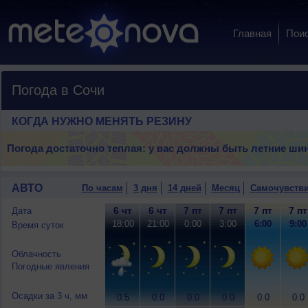
Главная
Пои
Погода в Сочи
КОГДА НУЖНО МЕНЯТЬ РЕЗИНУ
Погода достаточно теплая: у вас должны быть летние ши
АВТО
По часам
3 дня
14 дней
Месяц
Самочувств
6 чт
6 чт
7 пт
7 пт
7 пт
7 пт
Дата
18:00
21:00
0:00
3:00
6:00
9:00
Время суток
Облачность
Погодные явления
Осадки за 3 ч, мм
0.5
0.0
0.0
0.0
0.0
0.0