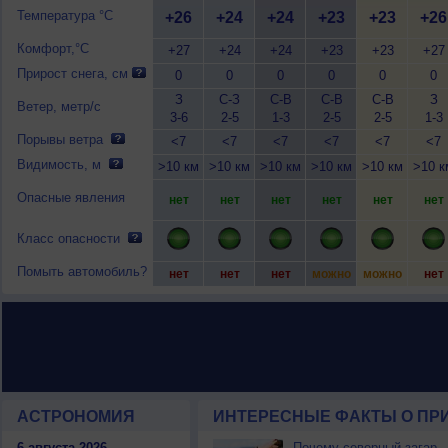
Температура °C
+26
+24
+24
+23
+23
+26
Комфорт,°C
+27
+24
+24
+23
+23
+27
Прирост снега, см
0
0
0
0
0
0
З
С-З
С-В
С-В
С-В
З
Ветер, метр/с
3-6
2-5
1-3
2-5
2-5
1-3
Порывы ветра
<7
<7
<7
<7
<7
<7
Видимость, м
>10 км
>10 км
>10 км
>10 км
>10 км
>10 к
Опасные явления
нет
нет
нет
нет
нет
нет
Класс опасности
Помыть автомобиль?
нет
нет
нет
можно
можно
нет
АСТРОНОМИЯ
ИНТЕРЕСНЫЕ ФАКТЫ О ПРИ
6 августа 2026
Почему северный загар