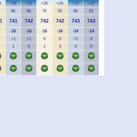
9
+26
+23
+26
+26
+23
+22
+26
86
86
76
82
86
82
74
0
741
742
742
742
743
743
744
7
-16
-16
-16
-16
-14
-14
-14
+1
+1
0
0
+2
0
+1
1
0
1
3
0
0
1