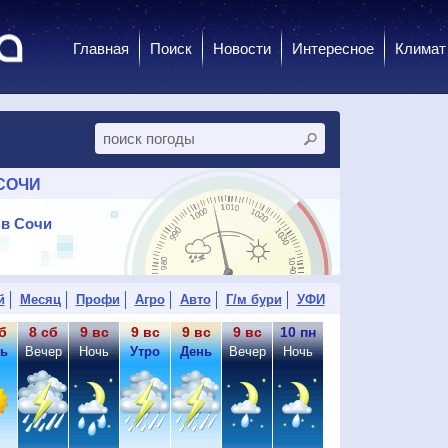
Главная
Поиск
Новости
Интересное
Климат
СОЧИ
 в Сочи
й
Месяц
Профи
Агро
Авто
Г/м бури
УФИ
б
8 сб
9 вс
9 вс
9 вс
9 вс
10 пн
10 пн
ь
Вечер
Ночь
Утро
День
Вечер
Ночь
Утро