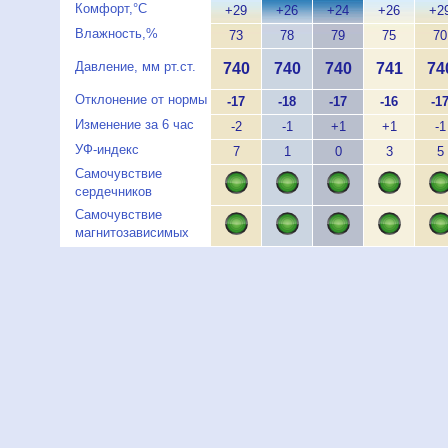
Комфорт,°C
+29
+26
+24
+26
+2
Влажность,%
73
78
79
75
70
Давление, мм рт.ст.
740
740
740
741
74
Отклонение от нормы
-17
-18
-17
-16
-1
Изменение за 6 час
-2
-1
+1
+1
-1
УФ-индекс
7
1
0
3
5
Самочувствие
сердечников
Самочувствие
магнитозависимых