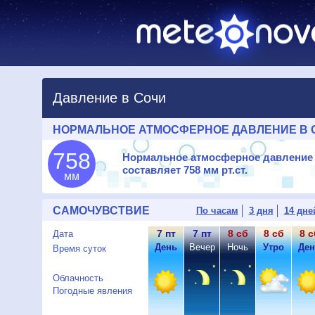
Давление в Сочи
НОРМАЛЬНОЕ АТМОСФЕРНОЕ ДАВЛЕНИЕ В 
758
Нормальное атмосферное давление
составляет
758 мм рт.ст.
мм
САМОЧУВСТВИЕ
По часам
3 дня
14 дне
7 пт
7 пт
8 сб
8 сб
8 с
Дата
День
Вечер
Ночь
Утро
Ден
Время суток
Облачность
Погодные явления