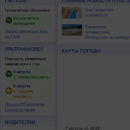
Г/М ПОЛЕ
ГЛАВНЫЕ НОВОСТИ О ПОГО
Зной продолжит
Геомагнитная обстановка
усиливаться
Нет магнитных
возмущений
Извержение
Прогноз магнитных бурь
супервулкана
на 3 дня
Йеллоустоун не приведё
к уничтожению
цивилизации
УЛЬТРАФИОЛЕТ
КАРТЫ ПОГОДЫ
Опасность
солнечных
ожогов
кожи и глаз
5 августа
1 - низкая опасность
6 августа
6 - средняя
опасность
Прогноз УФ-излучения
Солнца по часам
ВОДИТЕЛЯМ