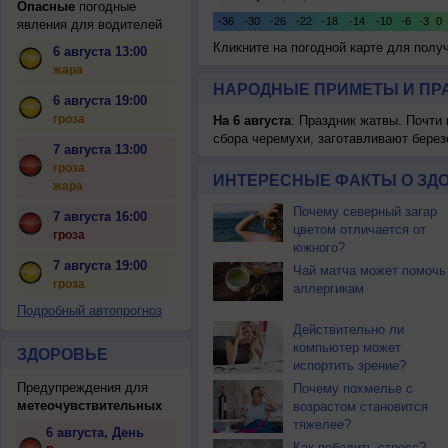
Опасные
погодные
явления для водителей
Кликните на погодной карте для пол
6 августа 13:00
жара
НАРОДНЫЕ ПРИМЕТЫ И ПР
6 августа 19:00
гроза
На 6 августа
: Праздник жатвы. Почти
сбора черемухи, заготавливают берез
7 августа 13:00
гроза
ИНТЕРЕСНЫЕ ФАКТЫ О ЗД
жара
Почему северный загар
7 августа 16:00
цветом отличается от
гроза
южного?
7 августа 19:00
Чай матча может помочь
гроза
аллергикам
Подробный автопрогноз
Действительно ли
компьютер может
ЗДОРОВЬЕ
испортить зрение?
Предупреждения для
Почему похмелье с
метеочувствительных
возрастом становится
тяжелее?
6 августа, День
Как победить стресс?