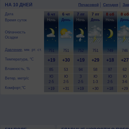
НА 10 ДНЕЙ
Почасовой
Сегодня
Зав
Дата
6 чт
6 чт
7 пт
7 пт
8 сб
8 сб
Ночь
День
Ночь
День
Ночь
Ден
Время суток
Облачность
Осадки
Давление
, мм. рт. ст.
751
751
752
751
749
746
Температура, °C
+19
+30
+19
+29
+18
+27
Влажность, %
85
53
94
58
97
62
Ю
Ю
З
Ю
Ю
Ю
Ветер, метр/с
2-5
2-5
2-5
1-3
2-5
3-6
Комфорт,°C
+19
+31
+19
+30
+18
+29