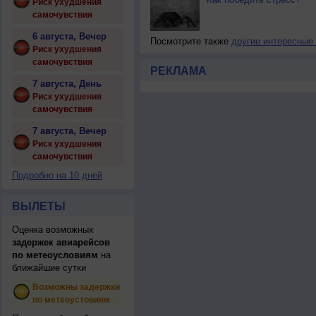
Риск ухудшения
самочувствия
6 августа, Вечер
Посмотрите также
другие интересные
Риск ухудшения
самочувствия
РЕКЛАМА
7 августа, День
Риск ухудшения
самочувствия
7 августа, Вечер
Риск ухудшения
самочувствия
Подробно на 10 дней
ВЫЛЕТЫ
Оценка возможных
задержек авиарейсов
по метеоусловиям
на
ближайшие сутки
Возможны задержки
по метеоустовиям