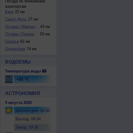
Погода по ближайшим
аэропортам
Карп
22 км
Смитс-Фолс
27 км
Оттава / Макдонал...
43 км
Оттава / Рокклифф
53 км
Гатинье
62 км
Огденсбург
74 км
ВОДОЕМЫ
Температура воды
+22 °C
АСТРОНОМИЯ
5 августа 2026
Долгота дня: 14:32
Восход: 04:54
Заход: 19:26