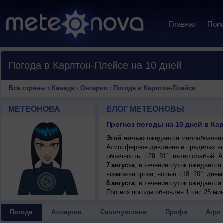
Главная
Пои
Погода в Карлтон-Плейсе на 10 дней
Все страны
›
Канада
›
Онтарио
›
Погода в Карлтон-Плейсе
МЕТЕОНОВА
БЛОГ МЕТЕОНОВЫ
Прогноз погоды на 10 дней в Ка
Этой ночью
ожидается малооблачная 
Атмосферное давление в пределах н
облачность, +29..31°, ветер слабый.
7 августа
, в течение суток ожидаетс
возможна гроза; ночью +18..20°, днем 
8 августа
, в течение суток ожидаетс
возможна гроза; ночью +17..19°, днем
Прогноз погоды
обновлен 1 час 25 ми
9 августа
, ожидается малооблачная по
слабый.
Погода
Аллергия
Самочувствие
Профи
Агро