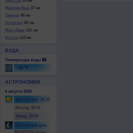
Кингстон
28 км
Маунтин-Вью
37 км
Трентон
48 км
Уотертаун
80 км
Форт-Драм
101 км
Фултон
110 км
ВОДА
Температура воды
+22 °C
АСТРОНОМИЯ
6 августа 2026
Долгота дня: 14:25
Восход: 05:01
Заход: 19:26
23-й лунный день