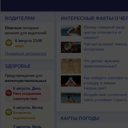
ВОДИТЕЛЯМ
ИНТЕРЕСНЫЕ ФАКТЫ О ЧЕЛ
Почему северный загар
Опасные
погодные
цветом отличается от
явления для водителей
южного?
6 августа 13:00
Чай матча может помочь
жара
аллергикам
Подробный автопрогноз
Что делает мужчину
ЗДОРОВЬЕ
привлекательным?
Предупреждения для
Как победить сонливость
метеочувствительных
и хандру в зимние
хмурые дни?
6 августа, День
Риск ухудшения
Воздействие солнечного
самочувствия
света усиливает страсть
6 августа, Вечер
Возможны
недомогания
КАРТЫ ПОГОДЫ
7 августа, Ночь