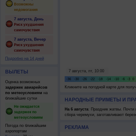
Возможны
недомогания
7 августа, День
Риск ухудшения
самочувствия
7 августа, Вечер
Риск ухудшения
самочувствия
Подробно на 14 дней
ВЫЛЕТЫ
Оценка возможных
Кликните на погодной карте для пол
задержек авиарейсов
по метеоусловиям
на
ближайшие сутки
НАРОДНЫЕ ПРИМЕТЫ И ПР
Не ожидается
На 6 августа
: Праздник жатвы. Почти
задержек по
сбора черемухи, заготавливают берез
метеоусловиям
Погода по ближайшим
РЕКЛАМА
аэропортам