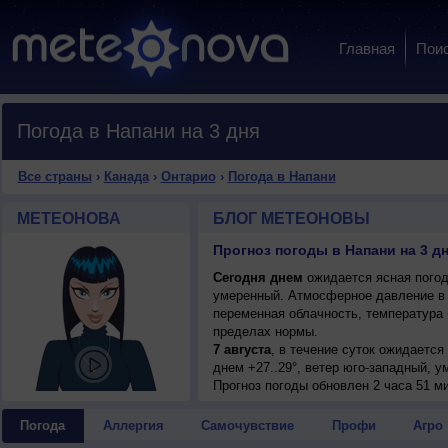
Главная
Пои
Погода в Напани на 3 дня
Все страны
›
Канада
›
Онтарио
›
Погода в Напани
МЕТЕОНОВА
БЛОГ МЕТЕОНОВЫ
Прогноз погоды в Напани на 3 д
Сегодня днем
ожидается ясная погода
умеренный. Атмосферное давление в 
переменная облачность, температура 
пределах нормы.
7 августа
, в течение суток ожидается
днем +27..29°, ветер юго-западный, у
Прогноз погоды
обновлен 2 часа 51 м
Погода
Аллергия
Самочувствие
Профи
Агро