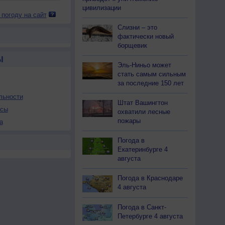
цивилизации
 погоду на сайт
Слизни – это
фактически новый
борщевик
Ы
Эль-Ниньо может
стать самым сильным
за последние 150 лет
льности
Штат Вашингтон
осы
охватили лесные
пожары
а
Погода в
Екатеринбурге 4
августа
Погода в Краснодаре
4 августа
Погода в Санкт-
Петербурге 4 августа