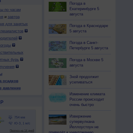
И
Погода в
Екатеринбурге 5
ды по часам
августа
ня
и
завтра
дня для занятых
Погода в Краснодаре
5 августа
специалистов
водителей
Погода в Санкт-
погоды
Петербурге 5 августа
вствительных
итных бурь
Погода в Москве 5
августа
лучения
ы
Зной продолжит
а осадков
усиливаться
е давление
Изменение климата
России происходит
Р
очень быстро
Извержение
супервулкана
Йеллоустоун не
приведёт к уничтожению