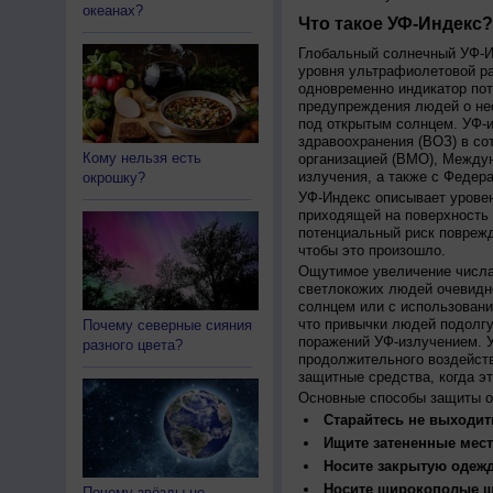
океанах?
Что такое УФ-Индекс?
Глобальный солнечный УФ-Ин
уровня ультрафиолетовой ра
одновременно индикатор пот
предупреждения людей о нео
под открытым солнцем. УФ-и
здравоохранения (ВОЗ) в со
Кому нельзя есть
организацией (ВМО), Между
излучения, а также с Федер
окрошку?
УФ-Индекс описывает урове
приходящей на поверхность
потенциальный риск поврежд
чтобы это произошло.
Ощутимое увеличение числа
светлокожих людей очевидн
солнцем или с использовани
что привычки людей подолгу
Почему северные сияния
поражений УФ-излучением. 
разного цвета?
продолжительного воздейст
защитные средства, когда э
Основные способы защиты о
Старайтесь не выходить
Ищите затененные мест
Носите закрытую одеж
Носите широкополые шл
Почему звёзды не