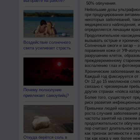
выгораете на работе?
50% облучения.
Небольшие дозы ультрафиол
при продуцировании витамин
некоторых заболеваний, таких
медицинского наблюдения, и
определяется лечащим врач
Продолжительное нахождени
вызывать острые и хроничес
Воздействие солнечного
Солнечные ожоги и загар – 
света усиливает страсть
поражения кожи от УФ-излуч
разрушению клеток, образов
преждевременному старению
воспалению глаз и фотокера
Хронические заболевания вк
Каждый год фиксируется от 
От 12 до 15 миллионов слеп
связано с чрезмерным пребы
Почему полнолуние
других странах «пояса катар
привлекает самоубийц?
Более того, существуют пре
риск развития инфекционных
Привычки людей находиться 
роста случаев заболевания 
частоты занятий на свежем в
продолжительности облучен
пор считают длительное заг
как признак активности и хо
Откуда берётся соль в
так как кожа у них более не