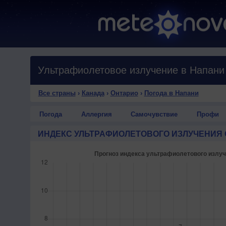
Ультрафиолетовое излучение в Напани
Все страны
›
Канада
›
Онтарио
›
Погода в Напани
Погода
Аллергия
Самочувствие
Профи
ИНДЕКС УЛЬТРАФИОЛЕТОВОГО ИЗЛУЧЕНИЯ