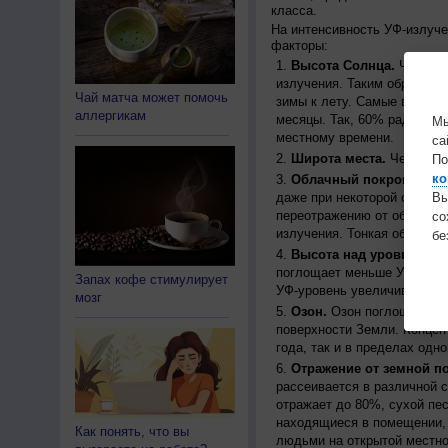
класса.
На интенсивность УФ-излуч
факторы:
Высота Солнца.
Чем выш
излучения. Таким образом, 
Чай матча может помочь
зимы к лету. Самые высоки
аллергикам
месяцы. Так, 60% радиации
Мы
местному времени.
са
Широта места.
Чем ближе
По
ко
Облачный покров.
Урове
даже при некоторой облачн
Вы
переотражению от облаков, 
с
излучения. Тонкая облачно
бе
Высота над уровнем мо
поглощает меньше УФ-ради
Запах кофе стимулирует
УФ-уровень увеличивается 
мозг
Озон.
Озон поглощает час
поверхности Земли. Концен
года, так и в пределах одно
Отражение от земной п
рассеивается в различной 
отражает до 80%, сухой пес
находящиеся в помещении, 
Как понять, что вы
людьми на открытой местно