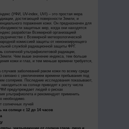
декс (УФИ, UV-index, UVI) – это простая мера
диации, достигающей поверхности Земли, и
енциального поражения кожи. Он предназначен для
бходимости защитных мер, когда они находятся
ндекс разработан Всемирной организацией
трудничестве с Всемирной метеорологической
народной комиссией защиты от неионизирующего
альной службой радиационной защиты ФРГ.
нь солнечной ультрафиолетовой радиации,
 Земли. Чем выше значение индекса, тем больше
ения кожи и глаз, и тем меньше времени требуется,
 случаев заболеваний раком кожи по всему среди
о связано с увеличением времени пребывания под
ем соляриев. Последние исследования показывают,
 находиться на солнце приводят к росту числа
УФИ предупреждает людей о рисках
вия ультрафиолета и рекомендует применить
то необходимо.
т солнечных лучей
 на солнце с 12 до 14 часов
а
ду
япы, закрывающие от солнца глаза, лицо и