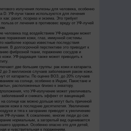
етового излучения полезны для человека, особенно
а D. УФ-лучи также используются для лечения
 как: рахит, псориаз и экзема. Это требует
 польза от лечения в противовес вреду от УФ-лучей
ом.
е человека под воздействием УФ-радиации может
кие поражения кожи, глаз, иммунной системы.
это наиболее хорошо известные последствия
ения. В долгосрочной перспективе это приводит к
анию фиброзной ткани, поражению сосудов и
 кожи. УФ-радиация также может приводить к
титу.
лючают две большие группы: рак кожи и катаракта.
2 до 3 миллионов случаев заболевания раком кожи.
нут от катаракты. По оценке ВОЗ, до 20% случаев
ванием на солнце, особенно в Индии, Пакистане и
акты», расположенных близко к экватору.
дположения, что УФ-излучение может увеличивать
 заболеваний и снижать эффект от вакцинаций.
на солнце как можно дольше могут быть причиной
раком кожи в последние десятилетия. Увеличение
оздухе и тяга к загоранию приводят к увеличению
ия УФ-лучами. К сожалению, многие люди до сих
орание нормальным, а загорелый вид оценивается
рошего здоровья. Особенно опасно это для детей,
жная и чувствительная к поражениям.