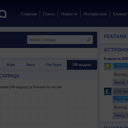
Главная
Поиск
Новости
Интересное
Климат
РЕКЛАМА
АСТРОНО
5 августа 202
Агро
Авто
Г/м бури
УФ-индекс
Долгота
Восход:
 СОЛНЦА
Заход: 
23-й лу
Посл.че
Восход:
Заход: 