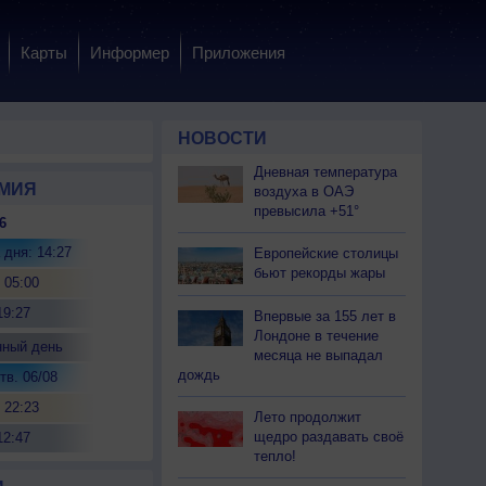
Карты
Информер
Приложения
НОВОСТИ
Дневная температура
МИЯ
воздуха в ОАЭ
превысила +51°
6
 дня: 14:27
Европейские столицы
бьют рекорды жары
 05:00
19:27
Впервые за 155 лет в
Лондоне в течение
нный день
месяца не выпадал
дождь
тв. 06/08
 22:23
Лето продолжит
щедро раздавать своё
12:47
тепло!