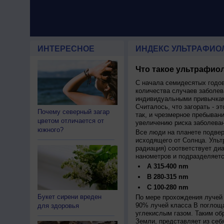
ИНТЕРЕСНОЕ
ИНДЕКС УЛЬТРАФИО
Что такое ультрафиол
С начала семидесятых годов
количества случаев заболев
индивидуальными привычкам
Считалось, что загорать - эт
Почему северный загар
так, и чрезмерное пребыван
цветом отличается от
увеличению риска заболеван
южного?
Все люди на планете подве
исходящего от Солнца. Ульт
радиация) соответствует ди
нанометров и подразделяетс
A 315-400 nm
B 280-315 nm
C 100-280 nm
Букет сирени вреден
По мере прохождения лучей 
90% лучей класса B поглощ
для здоровья
углекислым газом. Таким об
Земли, представляет из себ