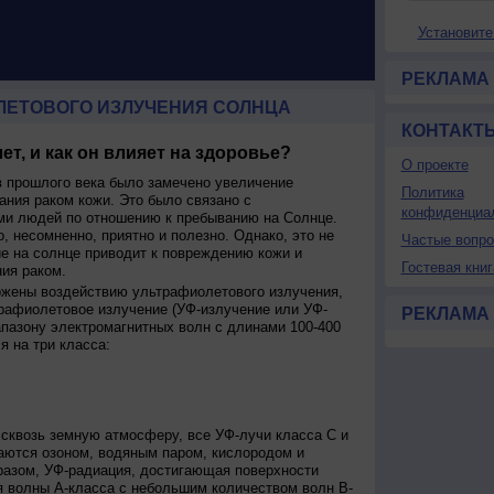
Установите
РЕКЛАМА
ЛЕТОВОГО ИЗЛУЧЕНИЯ СОЛНЦА
КОНТАКТ
ет, и как он влияет на здоровье?
О проекте
 прошлого века было замечено увеличение
Политика
ания раком кожи. Это было связано с
конфиденциа
и людей по отношению к пребыванию на Солнце.
о, несомненно, приятно и полезно. Однако, это не
Частые вопр
ие на солнце приводит к повреждению кожи и
Гостевая книг
ия раком.
ржены воздействию ультрафиолетового излучения,
рафиолетовое излучение (УФ-излучение или УФ-
РЕКЛАМА
апазону электромагнитных волн с длинами 100-400
я на три класса:
сквозь земную атмосферу, все УФ-лучи класса C и
аются озоном, водяным паром, кислородом и
разом, УФ-радиация, достигающая поверхности
я волны А-класса с небольшим количеством волн В-