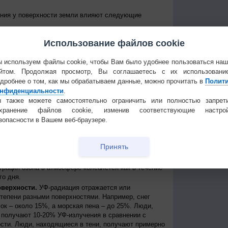
ения у поверхности земли влияют следующие
е Солнце над горизонтом, тем сильнее уровень УФ-
Использование файлов cookie
уровень излучения колеблется от дня к ночи и от
е уровни достигаются около полудня в летние
 приходит примерно между 11 и 15 часами дня по
 используем файлы cookie, чтобы Вам было удобнее пользоваться на
йтом. Продолжая просмотр, Вы соглашаетесь с их использовани
 к экватору, тем выше уровень УФ-радиации
дробнее о том, как мы обрабатываем данные, можно прочитать в
Полит
нфиденциальности
.
нь УФ-радиации выше при безоблачном небе, но
ости, излучение может быть сильным, благодаря
 также можете самостоятельно ограничить или полностью запрет
создавая, таким образом, рассеянные источники
охранение файлов cookie, изменив соответствующие настрой
сть может пропускать до 90% УФ-лучей.
зопасности в Вашем веб-браузере.
ря.
На больших высотах атмосфера тоньше и
ации, поступающей от Солнца. Каждые 1000 метров
Принять
примерно на 10%.
ть УФ-радиации, которая иначе могла бы достичь
трация озона в атмосфере колеблется как в течение
го дня.
оверхности.
УФ-радиация отражается или
степени разными поверхностями. Например, снег
ок – около 15%, а морская пена – до 25%. Люди,
получают 10-20% УФ-излучения в сравнении с
сти. Люди, находящиеся в тени, получают примерно