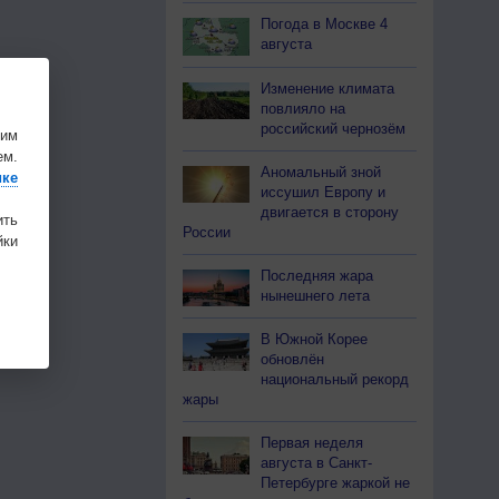
Погода в Москве 4
августа
Изменение климата
повлияло на
российский чернозём
шим
ем.
Аномальный зной
ике
иссушил Европу и
двигается в сторону
ить
России
ки
Последняя жара
нынешнего лета
В Южной Корее
обновлён
национальный рекорд
жары
Первая неделя
августа в Санкт-
Петербурге жаркой не