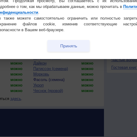
йтом. Продолжая просмотр, Вы соглашаетесь с их использовани
дробнее о том, как мы обрабатываем данные, можно прочитать в
Полит
18
18
18
18
18
18
18
18
нфиденциальности
.
Установите
 также можете самостоятельно ограничить или полностью запрет
охранение файлов cookie, изменив соответствующие настрой
КОНТАКТ
зопасности в Вашем веб-браузере.
товая версия)
О проекте
Принять
Сажать?
Культура
Сажать?
Политика
Перец (рассада)
конфиденциа
можно
можно
Редька черная
можно
можно
Частые вопр
Дайкон
можно
можно
Гостевая книг
Патиссон (семена)
можно
можно
Морковь
можно
можно
Фасоль (семена)
можно
можно
Укроп
можно
можно
Чеснок (яровой)
можно
можно
иться
здесь
.