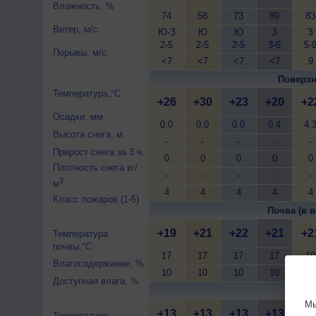
Влажность, %
74
58
73
89
83
Ветер, м/с
Ю-З
Ю
Ю
З
З
2-5
2-5
2-5
3-6
5-
Порывы, м/с
<7
<7
<7
<7
9
Поверхн
Температура,°C
+26
+30
+23
+20
+2
Осадки, мм
0.0
0.0
0.0
0.4
4.
Высота снега, м
-
-
-
-
-
Прирост снега за 3 ч.
0
0
0
0
0
Плотность снега кг/
-
-
-
-
-
3
м
4
4
4
4
4
Класс пожаров (1-5)
Почва (в в
+19
+21
+22
+21
+2
Температура
почвы,°C
17
17
17
17
19
Влагосодержание, %
10
10
10
10
12
Доступная влага, %
Почва 
Мы
+13
+13
+13
+13
+1
Температура