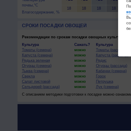
са
почвы,°C
По
18
18
18
18
18
ко
Влагосодержание, %
Вы
с
СРОКИ ПОСАДКИ ОВОЩЕЙ
бе
Рекомендации по срокам посадки овощных культур
(тес
Культура
Сажать?
Культура
Томаты (семена)
Томаты (рассада)
можно
Капуста (семена)
Капуста (рассада)
можно
Редька зеленая
Редис
можно
Огурцы (семена)
Огурцы (рассада)
можно
Тыква (семена)
Кабачки (семена)
можно
Свекла
Горох
можно
Салат листовой
Петрушка
можно
Сельдерей (рассада)
Лук (семена)
можно
С описанием методики подготовки к посадке можно ознаком