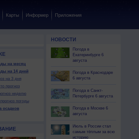
Карты
Информер
Приложения
НОВОСТИ
Погода в
КЕ
Екатеринбурге 6
августа
оды на месяц
ды на 14 дней
 вс
9 вс
10 пн
10 пн
10 пн
10 пн
11 вт
11 вт
11 вт
Погода в Краснодаре
ень
Вечер
Ночь
Утро
День
Вечер
Ночь
Утро
День
6 августа
оз на 3 дня
то прогноз
Погода в Санкт-
огноз неделю
Петербурге 6 августа
прогноз погоды
Погода в Москве 6
а осадков
Да
Да
Да
Да
Да
Да
Да
Да
Да
августа
ет
Нет
Можно
Можно
Нет
Нет
Нет
Нет
Нет
Июль в России стал
ВАНИЕ
самым тёплым за всю
21
+17
+13
+12
+24
+17
+14
+14
+21
историю