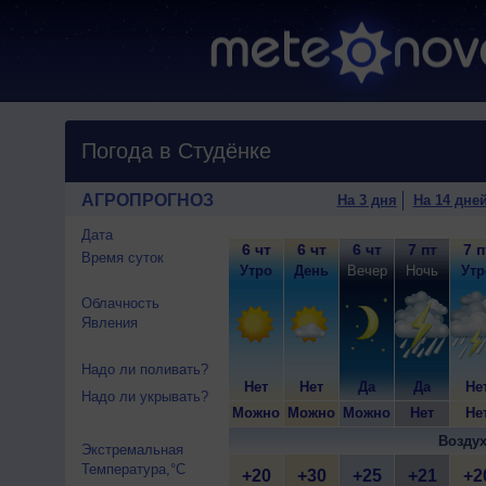
Погода в Студёнке
АГРОПРОГНОЗ
На 3 дня
На 14 дне
Дата
6 чт
6 чт
6 чт
7 пт
7 п
Время суток
Утро
День
Вечер
Ночь
Утр
Облачность
Явления
Надо ли поливать?
Нет
Нет
Да
Да
Не
Надо ли укрывать?
Можно
Можно
Можно
Нет
Не
Воздух
Экстремальная
Температура,°C
+20
+30
+25
+21
+2