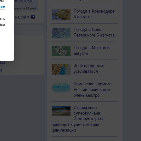
ем.
ике
17
17
17
17
17
17
17
17
17
Погода в Краснодаре
5 августа
 погоду на сайт
ить
ки
Погода в Санкт-
Ы
Петербурге 5 августа
Погода в Москве 5
августа
льности
осы
Зной продолжит
а
усиливаться
Изменение климата
России происходит
очень быстро
Извержение
супервулкана
Йеллоустоун не
приведёт к уничтожению
цивилизации