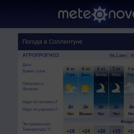
Погода в Соллентуне
АГРОПРОГНОЗ
На 3 дня
Н
Дата
6 чт
6 чт
6 чт
7 пт
7 п
Время суток
Утро
День
Вечер
Ночь
Утр
Облачность
Явления
Надо ли поливать?
Да
Да
Да
Да
Да
Надо ли укрывать?
Нет
Можно
Нет
Нет
Не
Воздух
Экстремальная
Температура,°C
+16
+24
+20
+15
+1