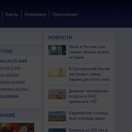
Карты
Информер
Приложения
НОВОСТИ
Июль в России стал
НТУНЕ
самым тёплым за всю
историю
ды на 14 дней
оз на 3 дня
 вс
9 вс
10 пн
10 пн
10 пн
10 пн
11 вт
11 вт
11 вт
В Центральной России
ень
Вечер
Ночь
Утро
День
Вечер
Ночь
Утро
День
наступают самые
то прогноз
жаркие дни этого лета
огноз неделю
прогноз погоды
Дневная температура
а осадков
воздуха в ОАЭ
превысила +51°
Да
Да
Да
Да
Да
Да
Да
Да
Да
ет
Нет
Нет
Нет
Нет
Нет
Можно
Можно
Нет
Европейские столицы
ВАНИЕ
бьют рекорды жары
22
+19
+15
+14
+21
+16
+12
+11
+16
Впервые за 155 лет в