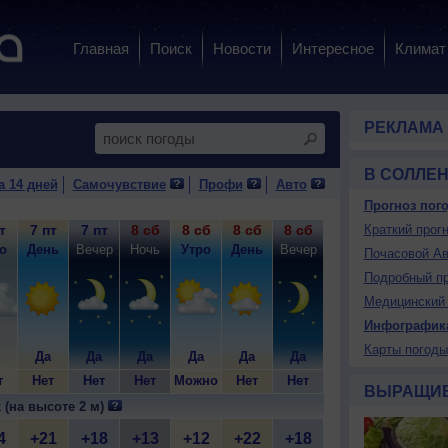
Главная
Поиск
Новости
Интересное
Климат
РЕКЛАМА
В СОЛЛЕ
а 14 дней
Самочувствие
Профи
Авто
Прогноз пого
т
7 пт
7 пт
8 сб
8 сб
8 сб
8 сб
9 вс
Краткий прогн
9 вс
9
о
День
Вечер
Ночь
Утро
День
Вечер
Ночь
Утро
Д
Почасовой Ав
Подробный пр
Медицинский 
Инфографик
Карты погоды
Да
Да
Да
Да
Да
Да
Да
Да
т
Нет
Нет
Нет
Можно
Нет
Нет
Нет
Нет
Н
ВЫРАЩИ
 (на высоте 2 м)
4
+21
+18
+13
+12
+22
+18
+15
+15
+