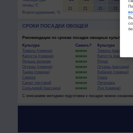
са
почвы,°C
По
21
21
21
21
21
ко
Влагосодержание, %
Вы
с
СРОКИ ПОСАДКИ ОВОЩЕЙ
бе
Рекомендации по срокам посадки овощных культур
(тес
Культура
Сажать?
Культура
Томаты (семена)
Томаты (рассада)
можно
Капуста (семена)
Капуста (рассада)
можно
Редька зеленая
Редис
можно
Огурцы (семена)
Огурцы (рассада)
можно
Тыква (семена)
Кабачки (семена)
можно
Свекла
Горох
можно
Салат листовой
Петрушка
можно
Сельдерей (рассада)
Лук (семена)
можно
С описанием методики подготовки к посадке можно ознаком