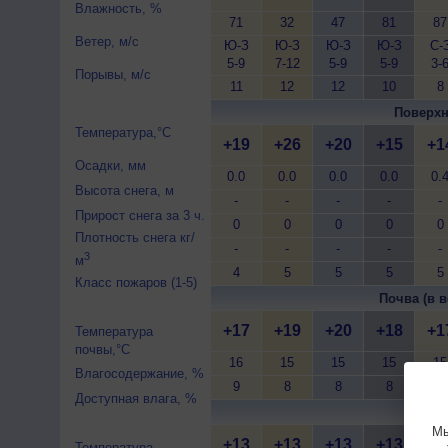
Влажность, %
71
32
47
81
87
Ветер, м/с
Ю-З
Ю-З
Ю-З
Ю-З
С-
5-9
7-12
5-9
5-9
3-
Порывы, м/с
11
12
12
10
8
Поверхн
Температура,°C
+19
+26
+20
+15
+1
Осадки, мм
0.0
0.0
0.0
0.0
0.
Высота снега, м
-
-
-
-
-
Прирост снега за 3 ч.
0
0
0
0
0
Плотность снега кг/
-
-
-
-
-
3
м
4
5
5
5
5
Класс пожаров (1-5)
Почва (в в
+17
+19
+20
+18
+1
Температура
почвы,°C
16
15
15
15
15
Влагосодержание, %
9
8
8
8
8
Доступная влага, %
Почва 
Мы
+13
+13
+13
+13
+1
Температура