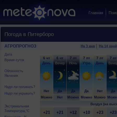
Главная
Пои
Погода в Питерборо
АГРОПРОГНОЗ
На 3 дня
На 14 дней
Дата
6 чт
6 чт
7 пт
7 пт
7 пт
7 пт
Время суток
День
Вечер
Ночь
Утро
День
Вече
Облачность
Явления
Надо ли поливать?
Нет
Да
Да
Да
Нет
Да
Надо ли укрывать?
Можно
Нет
Можно
Можно
Можно
Можн
Воздух (на выс
Экстремальная
Температура,°C
+21
+21
+12
+10
+23
+23