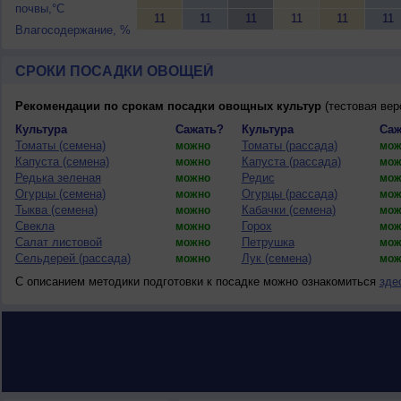
почвы,°C
11
11
11
11
11
11
Влагосодержание, %
СРОКИ ПОСАДКИ ОВОЩЕЙ
Рекомендации по срокам посадки овощных культур
(тестовая вер
Культура
Сажать?
Культура
Саж
Томаты (семена)
Томаты (рассада)
можно
мож
Капуста (семена)
Капуста (рассада)
можно
мож
Редька зеленая
Редис
можно
мож
Огурцы (семена)
Огурцы (рассада)
можно
мож
Тыква (семена)
Кабачки (семена)
можно
мож
Свекла
Горох
можно
мож
Салат листовой
Петрушка
можно
мож
Сельдерей (рассада)
Лук (семена)
можно
мож
С описанием методики подготовки к посадке можно ознакомиться
зде