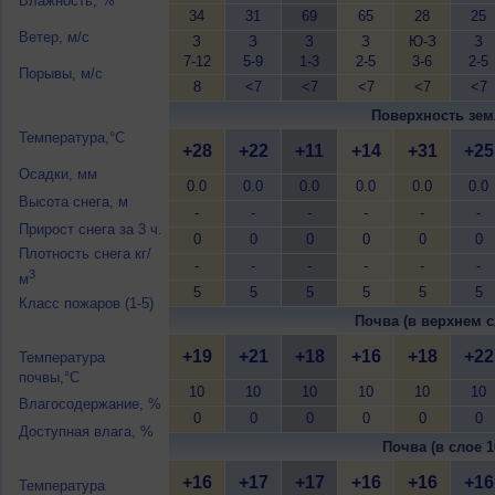
Влажность, %
34
31
69
65
28
25
Ветер, м/с
З
З
З
З
Ю-З
З
7-12
5-9
1-3
2-5
3-6
2-5
Порывы, м/с
8
<7
<7
<7
<7
<7
Поверхность зем
Температура,°C
+28
+22
+11
+14
+31
+25
Осадки, мм
0.0
0.0
0.0
0.0
0.0
0.0
Высота снега, м
-
-
-
-
-
-
Прирост снега за 3 ч.
0
0
0
0
0
0
Плотность снега кг/
-
-
-
-
-
-
3
м
5
5
5
5
5
5
Класс пожаров (1-5)
Почва (в верхнем с
+19
+21
+18
+16
+18
+22
Температура
почвы,°C
10
10
10
10
10
10
Влагосодержание, %
0
0
0
0
0
0
Доступная влага, %
Почва (в слое 1
+16
+17
+17
+16
+16
+16
Температура