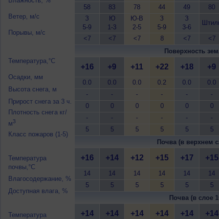
Влажность, %
58
83
78
44
49
80
Ветер, м/с
З
Ю
Ю-В
З
З
Штил
5-9
1-3
2-5
5-9
3-6
Порывы, м/с
<7
<7
<7
8
<7
<7
Поверхность зем
Температура,°C
+16
+9
+11
+22
+18
+9
Осадки, мм
0.0
0.0
0.0
0.2
0.0
0.0
Высота снега, м
-
-
-
-
-
-
Прирост снега за 3 ч.
0
0
0
0
0
0
Плотность снега кг/
-
-
-
-
-
-
3
м
5
5
5
5
5
5
Класс пожаров (1-5)
Почва (в верхнем с
+16
+14
+12
+15
+17
+15
Температура
почвы,°C
14
14
14
14
14
14
Влагосодержание, %
5
5
5
5
5
5
Доступная влага, %
Почва (в слое 1
+14
+14
+14
+14
+14
+14
Температура