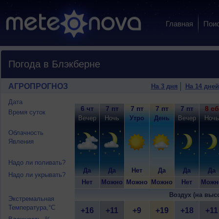
Главная
Пои
Погода в Блэкберне
АГРОПРОГНОЗ
На 3 дня
На 14 дней
Дата
6 чт
7 пт
7 пт
7 пт
7 пт
8 сб
Время суток
Вечер
Ночь
Утро
День
Вечер
Ночь
Облачность
Явления
Надо ли поливать?
Да
Да
Нет
Да
Да
Да
Надо ли укрывать?
Нет
Можно
Можно
Можно
Нет
Можн
Воздух (на выс
Экстремальная
Температура,°C
+16
+11
+9
+19
+18
+11