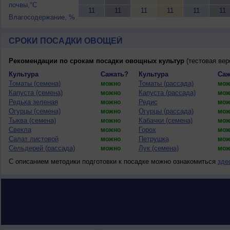
почвы,°C
11
11
11
11
11
11
Влагосодержание, %
СРОКИ ПОСАДКИ ОВОЩЕЙ
Рекомендации по срокам посадки овощных культур
(тестовая вер
Культура
Сажать?
Культура
Саж
Томаты (семена)
Томаты (рассада)
можно
мож
Капуста (семена)
Капуста (рассада)
можно
мож
Редька зеленая
Редис
можно
мож
Огурцы (семена)
Огурцы (рассада)
можно
мож
Тыква (семена)
Кабачки (семена)
можно
мож
Свекла
Горох
можно
мож
Салат листовой
Петрушка
можно
мож
Сельдерей (рассада)
Лук (семена)
можно
мож
С описанием методики подготовки к посадке можно ознакомиться
зде