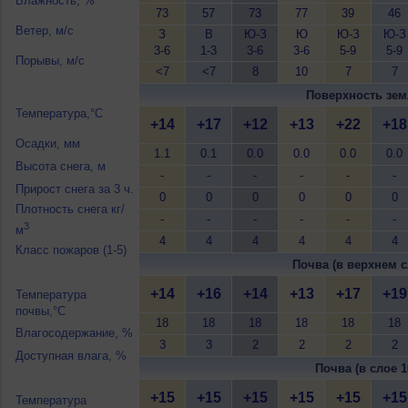
Влажность, %
73
57
73
77
39
46
Ветер, м/с
З
В
Ю-З
Ю
Ю-З
Ю-З
3-6
1-3
3-6
3-6
5-9
5-9
Порывы, м/с
<7
<7
8
10
7
7
Поверхность зем
Температура,°C
+14
+17
+12
+13
+22
+18
Осадки, мм
1.1
0.1
0.0
0.0
0.0
0.0
Высота снега, м
-
-
-
-
-
-
Прирост снега за 3 ч.
0
0
0
0
0
0
Плотность снега кг/
-
-
-
-
-
-
3
м
4
4
4
4
4
4
Класс пожаров (1-5)
Почва (в верхнем с
+14
+16
+14
+13
+17
+19
Температура
почвы,°C
18
18
18
18
18
18
Влагосодержание, %
3
3
2
2
2
2
Доступная влага, %
Почва (в слое 1
+15
+15
+15
+15
+15
+15
Температура