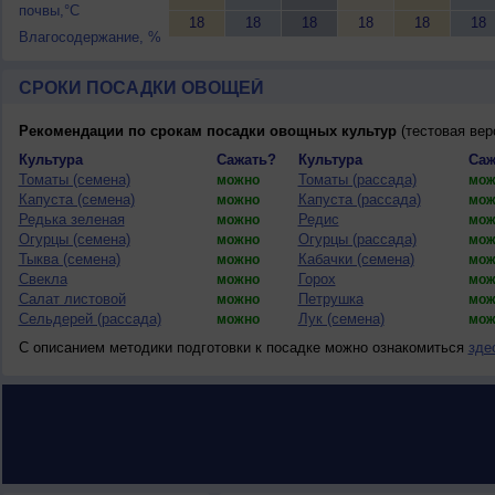
почвы,°C
18
18
18
18
18
18
Влагосодержание, %
СРОКИ ПОСАДКИ ОВОЩЕЙ
Рекомендации по срокам посадки овощных культур
(тестовая вер
Культура
Сажать?
Культура
Саж
Томаты (семена)
Томаты (рассада)
можно
мож
Капуста (семена)
Капуста (рассада)
можно
мож
Редька зеленая
Редис
можно
мож
Огурцы (семена)
Огурцы (рассада)
можно
мож
Тыква (семена)
Кабачки (семена)
можно
мож
Свекла
Горох
можно
мож
Салат листовой
Петрушка
можно
мож
Сельдерей (рассада)
Лук (семена)
можно
мож
С описанием методики подготовки к посадке можно ознакомиться
зде