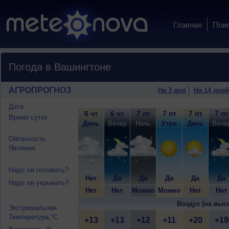
Главная
Пои
Погода в Вашингтоне
АГРОПРОГНОЗ
На 3 дня
На 14 дней
Дата
6 чт
6 чт
7 пт
7 пт
7 пт
7 пт
Время суток
День
Вечер
Ночь
Утро
День
Вече
Облачность
Явления
Надо ли поливать?
Нет
Да
Да
Да
Да
Да
Надо ли укрывать?
Нет
Нет
Можно
Можно
Нет
Нет
Воздух (на выс
Экстремальная
Температура,°C
+13
+13
+12
+11
+20
+19