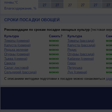
почвы,°C
27
27
27
27
27
27
Влагосодержание, %
СРОКИ ПОСАДКИ ОВОЩЕЙ
Рекомендации по срокам посадки овощных культур
(тестовая вер
Культура
Сажать?
Культура
Саж
Томаты (семена)
Томаты (рассада)
можно
мож
Капуста (семена)
Капуста (рассада)
можно
мож
Редька зеленая
Редис
можно
мож
Огурцы (семена)
Огурцы (рассада)
можно
мож
Тыква (семена)
Кабачки (семена)
можно
мож
Свекла
Горох
можно
мож
Салат листовой
Петрушка
можно
мож
Сельдерей (рассада)
Лук (семена)
можно
мож
С описанием методики подготовки к посадке можно ознакомиться
зде