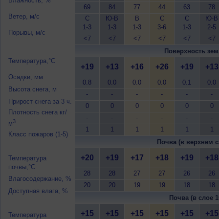
Влажность, %
69
84
77
44
63
78
Ветер, м/с
С
Ю-В
В
С
С
Ю-В
1-3
1-3
1-3
3-6
1-3
2-5
Порывы, м/с
<7
<7
<7
<7
<7
<7
Поверхность зем
Температура,°C
+19
+13
+16
+26
+19
+13
Осадки, мм
0.8
0.0
0.0
0.0
0.1
0.0
Высота снега, м
-
-
-
-
-
-
Прирост снега за 3 ч.
0
0
0
0
0
0
Плотность снега кг/
-
-
-
-
-
-
3
м
1
1
1
1
1
1
Класс пожаров (1-5)
Почва (в верхнем с
+20
+19
+17
+18
+19
+18
Температура
почвы,°C
28
28
27
27
26
26
Влагосодержание, %
20
20
19
19
18
18
Доступная влага, %
Почва (в слое 1
+15
+15
+15
+15
+15
+15
Температура