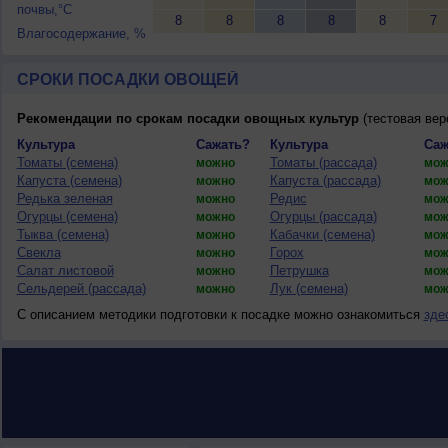
почвы,°C
8
8
8
8
8
7
Влагосодержание, %
СРОКИ ПОСАДКИ ОВОЩЕЙ
Рекомендации по срокам посадки овощных культур
(тестовая вер
Культура
Сажать?
Культура
Саж
Томаты (семена)
Томаты (рассада)
можно
мож
Капуста (семена)
Капуста (рассада)
можно
мож
Редька зеленая
Редис
можно
мож
Огурцы (семена)
Огурцы (рассада)
можно
мож
Тыква (семена)
Кабачки (семена)
можно
мож
Свекла
Горох
можно
мож
Салат листовой
Петрушка
можно
мож
Сельдерей (рассада)
Лук (семена)
можно
мож
С описанием методики подготовки к посадке можно ознакомиться
зде