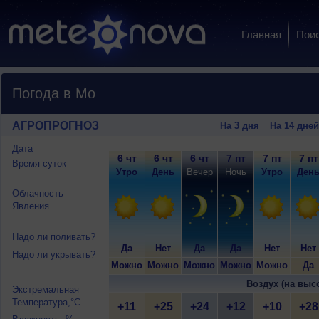
Главная
Пои
Погода в Мо
АГРОПРОГНОЗ
На 3 дня
На 14 дней
Дата
6 чт
6 чт
6 чт
7 пт
7 пт
7 пт
Время суток
Утро
День
Вечер
Ночь
Утро
Ден
Облачность
Явления
Надо ли поливать?
Да
Нет
Да
Да
Нет
Нет
Надо ли укрывать?
Можно
Можно
Можно
Можно
Можно
Да
Воздух (на выс
Экстремальная
Температура,°C
+11
+25
+24
+12
+10
+28