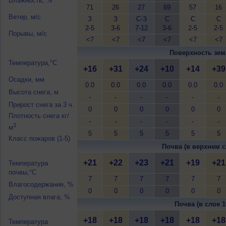
Влажность, %
71
26
27
69
57
16
Ветер, м/с
З
З
С-З
С
С
С
2-5
3-6
7-12
3-6
2-5
2-5
Порывы, м/с
<7
<7
<7
<7
<7
<7
Поверхность зем
Температура,°C
+16
+31
+24
+10
+14
+39
Осадки, мм
0.0
0.0
0.0
0.0
0.0
0.0
Высота снега, м
-
-
-
-
-
-
Прирост снега за 3 ч.
0
0
0
0
0
0
Плотность снега кг/
-
-
-
-
-
-
3
м
5
5
5
5
5
5
Класс пожаров (1-5)
Почва (в верхнем с
+21
+22
+23
+21
+19
+21
Температура
почвы,°C
7
7
7
7
7
7
Влагосодержание, %
0
0
0
0
0
0
Доступная влага, %
Почва (в слое 1
+18
+18
+18
+18
+18
+18
Температура