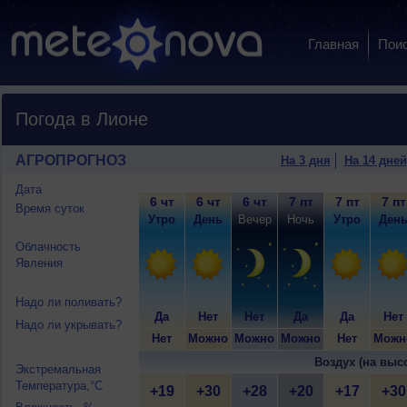
Главная
Пои
Погода в Лионе
АГРОПРОГНОЗ
На 3 дня
На 14 дней
Дата
6 чт
6 чт
6 чт
7 пт
7 пт
7 пт
Время суток
Утро
День
Вечер
Ночь
Утро
Ден
Облачность
Явления
Надо ли поливать?
Да
Нет
Нет
Да
Да
Нет
Надо ли укрывать?
Нет
Можно
Можно
Можно
Нет
Можн
Воздух (на выс
Экстремальная
Температура,°C
+19
+30
+28
+20
+17
+30