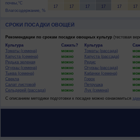
почвы,°C
17
17
17
17
17
17
Влагосодержание, %
СРОКИ ПОСАДКИ ОВОЩЕЙ
Рекомендации по срокам посадки овощных культур
(тестовая вер
Культура
Сажать?
Культура
Саж
Томаты (семена)
Томаты (рассада)
можно
мож
Капуста (семена)
Капуста (рассада)
можно
мож
Редька зеленая
Редис
можно
мож
Огурцы (семена)
Огурцы (рассада)
можно
мож
Тыква (семена)
Кабачки (семена)
можно
мож
Свекла
Горох
можно
мож
Салат листовой
Петрушка
можно
мож
Сельдерей (рассада)
Лук (семена)
можно
мож
С описанием методики подготовки к посадке можно ознакомиться
зде