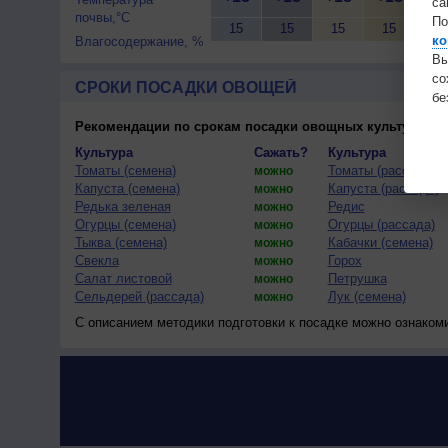
са
почвы,°C
По
15
15
15
15
15
ко
Влагосодержание, %
Вы
с
СРОКИ ПОСАДКИ ОВОЩЕЙ
бе
Рекомендации по срокам посадки овощных культур
(тес
Культура
Сажать?
Культура
Томаты (семена)
Томаты (рассада)
можно
Капуста (семена)
Капуста (рассада)
можно
Редька зеленая
Редис
можно
Огурцы (семена)
Огурцы (рассада)
можно
Тыква (семена)
Кабачки (семена)
можно
Свекла
Горох
можно
Салат листовой
Петрушка
можно
Сельдерей (рассада)
Лук (семена)
можно
С описанием методики подготовки к посадке можно ознаком