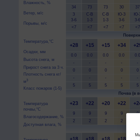
Влажность, %
34
73
73
30
37
Ветер, м/с
З
С-В
С-В
Ю-З
Ю-
3-6
1-3
1-3
3-6
3-
Порывы, м/с
<7
<7
<7
<7
<7
Поверхн
Температура,°C
+28
+15
+15
+34
+2
Осадки, мм
0.0
0.0
0.0
0.0
0.
Высота снега, м
-
-
-
-
-
Прирост снега за 3 ч.
0
0
0
0
0
Плотность снега кг/
-
-
-
-
-
3
м
5
5
5
5
5
Класс пожаров (1-5)
Почва (в в
+23
+22
+20
+22
+2
Температура
почвы,°C
9
9
9
9
9
Влагосодержание, %
2
2
2
2
2
Доступная влага, %
Почва 
Мы
+18
+18
+18
+18
+1
Температура