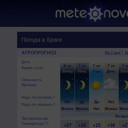
Погода в Браге
АГРОПРОГНОЗ
На 3 дня
Н
Дата
6 чт
7 пт
7 пт
7 пт
7 п
Время суток
Вечер
Ночь
Утро
День
Веч
Облачность
Явления
Надо ли поливать?
Нет
Да
Да
Нет
Не
Надо ли укрывать?
Можно
Можно
Нет
Можно
Мож
Воздух
Экстремальная
Температура,°C
+27
+16
+15
+30
+2