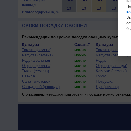
са
почвы,°C
По
13
13
13
13
13
ко
Влагосодержание, %
Вы
с
СРОКИ ПОСАДКИ ОВОЩЕЙ
бе
Рекомендации по срокам посадки овощных культур
(тес
Культура
Сажать?
Культура
Томаты (семена)
Томаты (рассада)
можно
Капуста (семена)
Капуста (рассада)
можно
Редька зеленая
Редис
можно
Огурцы (семена)
Огурцы (рассада)
можно
Тыква (семена)
Кабачки (семена)
можно
Свекла
Горох
можно
Салат листовой
Петрушка
можно
Сельдерей (рассада)
Лук (семена)
можно
С описанием методики подготовки к посадке можно ознаком