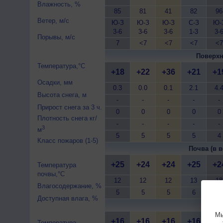
Влажность, %
85
81
41
82
96
Ветер, м/с
Ю-З
Ю-З
Ю-З
С-З
Ю-
3-6
3-6
3-6
1-3
3-
Порывы, м/с
7
<7
<7
<7
<7
Поверхн
Температура,°C
+18
+22
+36
+21
+1
Осадки, мм
0.3
0.0
0.1
2.1
4.
Высота снега, м
-
-
-
-
-
Прирост снега за 3 ч.
0
0
0
0
0
Плотность снега кг/
-
-
-
-
-
3
м
5
5
5
5
4
Класс пожаров (1-5)
Почва (в в
+25
+24
+24
+25
+2
Температура
почвы,°C
12
12
12
13
18
Влагосодержание, %
5
5
5
6
11
Доступная влага, %
Почва 
Мы
+16
+16
+16
+16
+1
Температура