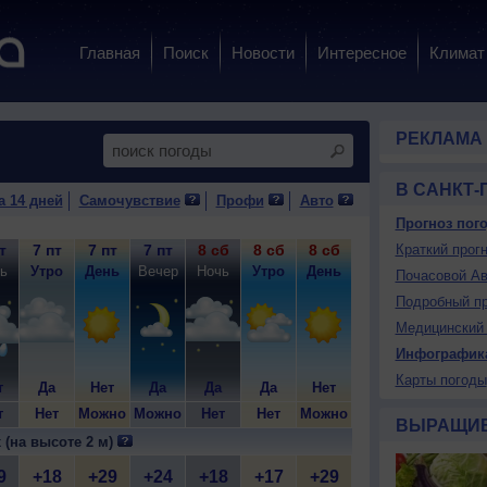
Главная
Поиск
Новости
Интересное
Климат
РЕКЛАМА
В САНКТ-
а 14 дней
Самочувствие
Профи
Авто
Прогноз пого
т
7 пт
7 пт
7 пт
8 сб
8 сб
8 сб
8 сб
Краткий прогн
9 вс
9
ь
Утро
День
Вечер
Ночь
Утро
День
Вечер
Ночь
У
Почасовой Ав
Подробный пр
Медицинский 
Инфографик
Карты погоды
т
Да
Нет
Да
Да
Да
Нет
Да
Да
т
Нет
Можно
Можно
Нет
Нет
Можно
Можно
Нет
Н
ВЫРАЩИ
 (на высоте 2 м)
9
+18
+29
+24
+18
+17
+29
+23
+17
+