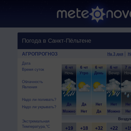
Погода в Санкт-Пёльтене
АГРОПРОГНОЗ
На 3 дня
Н
Дата
6 чт
6 чт
6 чт
6 чт
7 п
Время суток
Ночь
Утро
День
Вечер
Ноч
Облачность
Явления
Надо ли поливать?
Да
Да
Нет
Нет
Не
Надо ли укрывать?
Можно
Нет
Да
Можно
Не
Воздух
Экстремальная
Температура,°C
+19
+18
+32
+22
+1