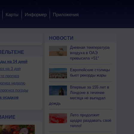
Карты
Информер
Приложения
НОВОСТИ
Дневная температура
ПЁЛЬТЕНЕ
воздуха в ОАЭ
превысила +51°
ды на 14 дней
оз на 3 дня
 вс
9 вс
9 вс
10 пн
10 пн
10 пн
10 пн
11 вт
11 вт
Европейские столицы
тро
День
Вечер
Ночь
Утро
День
Вечер
Ночь
Утро
бьют рекорды жары
то прогноз
огноз неделю
Впервые за 155 лет в
прогноз погоды
Лондоне в течение
а осадков
месяца не выпадал
дождь
Да
Нет
Да
Да
Да
Нет
Нет
Да
Да
ет
Да
Можно
Можно
Нет
Да
Можно
Можно
Нет
Лето продолжит
ВАНИЕ
щедро раздавать своё
тепло!
15
+33
+26
+20
+18
+34
+27
+20
+19