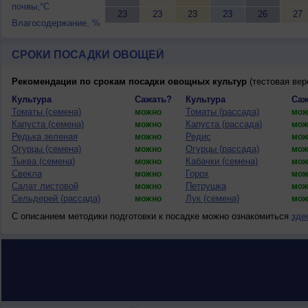
почвы,°C
23
23
23
23
26
27
Влагосодержание, %
СРОКИ ПОСАДКИ ОВОЩЕЙ
Рекомендации по срокам посадки овощных культур
(тестовая вер
Культура
Сажать?
Культура
Саж
Томаты (семена)
Томаты (рассада)
можно
мож
Капуста (семена)
Капуста (рассада)
можно
мож
Редька зеленая
Редис
можно
мож
Огурцы (семена)
Огурцы (рассада)
можно
мож
Тыква (семена)
Кабачки (семена)
можно
мож
Свекла
Горох
можно
мож
Салат листовой
Петрушка
можно
мож
Сельдерей (рассада)
Лук (семена)
можно
мож
С описанием методики подготовки к посадке можно ознакомиться
зде