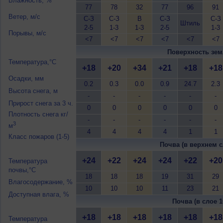
Влажность, %
77
78
32
77
96
91
Ветер, м/с
С-З
С-З
В
С-З
С-З
Штиль
2-5
1-3
1-3
2-5
1-3
Порывы, м/с
<7
<7
<7
<7
<7
<7
Поверхность зем
Температура,°C
+18
+20
+34
+21
+18
+18
Осадки, мм
0.2
0.3
0.0
0.9
24.7
2.3
Высота снега, м
-
-
-
-
-
-
Прирост снега за 3 ч.
0
0
0
0
0
0
Плотность снега кг/
-
-
-
-
-
-
3
м
4
4
4
4
1
1
Класс пожаров (1-5)
Почва (в верхнем с
+24
+22
+24
+24
+22
+20
Температура
почвы,°C
18
18
18
19
31
29
Влагосодержание, %
10
10
10
11
23
21
Доступная влага, %
Почва (в слое 1
+18
+18
+18
+18
+18
+18
Температура