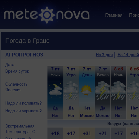
Главная
Пои
Погода в Граце
АГРОПРОГНОЗ
На 3 дня
На 14 дней
Дата
7 пт
7 пт
7 пт
7 пт
8 сб
8 сб
Время суток
Ночь
Утро
День
Вечер
Ночь
Утро
Облачность
Явления
Надо ли поливать?
Да
Да
Нет
Да
Нет
Нет
Надо ли укрывать?
Нет
Нет
Можно
Можно
Нет
Нет
Воздух (на выс
Экстремальная
Температура,°C
+18
+17
+31
+21
+17
+16