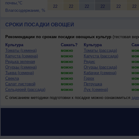
почвы,°C
22
22
22
22
22
22
Влагосодержание, %
СРОКИ ПОСАДКИ ОВОЩЕЙ
Рекомендации по срокам посадки овощных культур
(тестовая вер
Культура
Сажать?
Культура
Саж
Томаты (семена)
Томаты (рассада)
можно
мож
Капуста (семена)
Капуста (рассада)
можно
мож
Редька зеленая
Редис
можно
мож
Огурцы (семена)
Огурцы (рассада)
можно
мож
Тыква (семена)
Кабачки (семена)
можно
мож
Свекла
Горох
можно
мож
Салат листовой
Петрушка
можно
мож
Сельдерей (рассада)
Лук (семена)
можно
мож
С описанием методики подготовки к посадке можно ознакомиться
зде