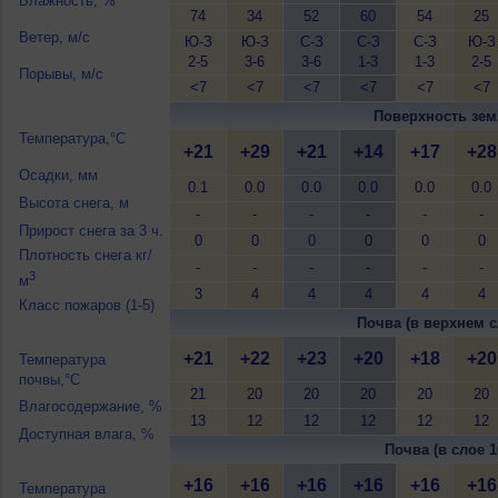
Влажность, %
74
34
52
60
54
25
Ветер, м/с
Ю-З
Ю-З
С-З
С-З
С-З
Ю-З
2-5
3-6
3-6
1-3
1-3
2-5
Порывы, м/с
<7
<7
<7
<7
<7
<7
Поверхность зем
Температура,°C
+21
+29
+21
+14
+17
+28
Осадки, мм
0.1
0.0
0.0
0.0
0.0
0.0
Высота снега, м
-
-
-
-
-
-
Прирост снега за 3 ч.
0
0
0
0
0
0
Плотность снега кг/
-
-
-
-
-
-
3
м
3
4
4
4
4
4
Класс пожаров (1-5)
Почва (в верхнем с
+21
+22
+23
+20
+18
+20
Температура
почвы,°C
21
20
20
20
20
20
Влагосодержание, %
13
12
12
12
12
12
Доступная влага, %
Почва (в слое 1
+16
+16
+16
+16
+16
+16
Температура