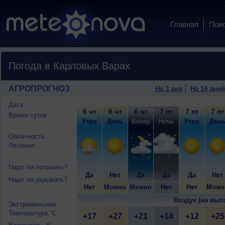
Главная
Пои
Погода в Карловых Варах
АГРОПРОГНОЗ
На 3 дня
На 14 дней
Дата
6 чт
6 чт
6 чт
7 пт
7 пт
7 пт
Время суток
Утро
День
Вечер
Ночь
Утро
Ден
Облачность
Явления
Надо ли поливать?
Да
Нет
Да
Да
Да
Нет
Надо ли укрывать?
Нет
Можно
Можно
Нет
Нет
Можн
Воздух (на выс
Экстремальная
Температура,°C
+17
+27
+21
+14
+12
+25